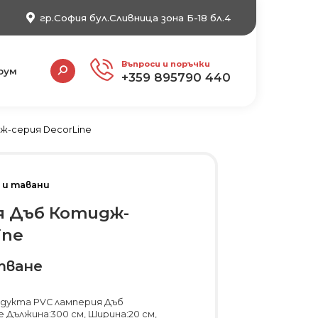
гр.София бул.Сливница зона Б-18 бл.4
Search:
Въпроси и поръчки
рум
+359 895790 440
ж-серия DecorLine
 и тавани
я Дъб Котидж-
ine
тване
одукта PVC ламперия Дъб
 Дължина:300 см, Ширина:20 см,