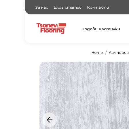
За нас
Блог статии
Контакти
Подови настилки
TsonevFlooring
Подови настилки
Home
Ламперия