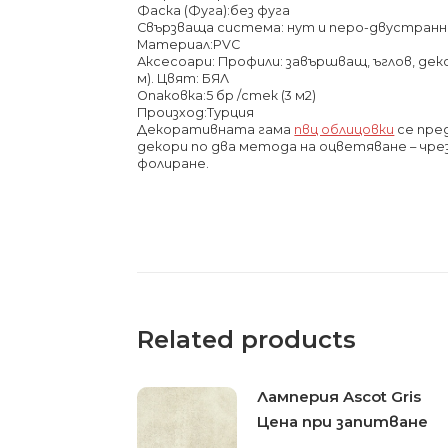
Фаска (Фуга):без фуга
Свързваща система: нут и перо-двустранн
Материал:PVC
Аксесоари: Профили: завършващ, ъглов, деко
м). Цвят: БЯЛ
Опаковка:5 бр /стек (3 м2)
Произход:Турция
Декоративната гама
пвц облицовки
се пре
декори по два метода на оцветяване – чре
фолиране.
Related products
Ламперия Ascot Gris
Цена при запитване