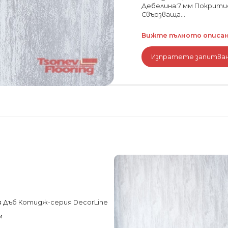
Дебелина:7 мм Покритие
Свързваща...
Вижте пълното описани
Изпратете запитва
я Дъб Котидж-серия DecorLine
м