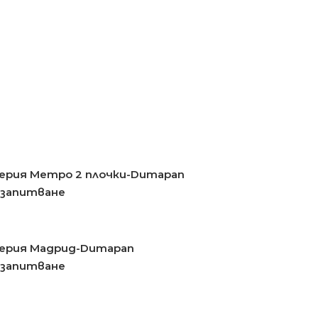
ерия Метро 2 плочки-Dumapan
 запитване
перия Мадрид-Dumapan
 запитване