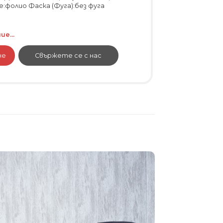
:фолио Фаска (Фуга):без фуга
е...
не
Свържете се с нас