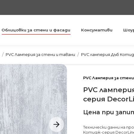
Облицовки за стени и фасади
Консумативи
Шоу
You are here:
PVC Ламперия за стени и тавани
PVC ламперия Дъб Котид
PVC Ламперия за стени
PVC лампери
серия DecorL
Цена при запи
Технически данни на пр
Котидж-серия DecorLine