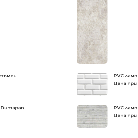
 тъмен
PVC ламп
Цена при
а-Dumapan
PVC лам
Цена при