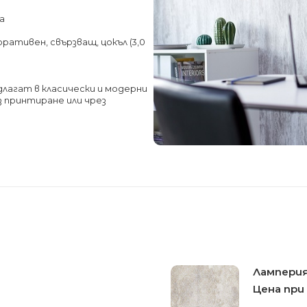
а
ративен, свързващ, цокъл (3,0
длагат в класически и модерни
з принтиране или чрез
Ламперия
Цена при