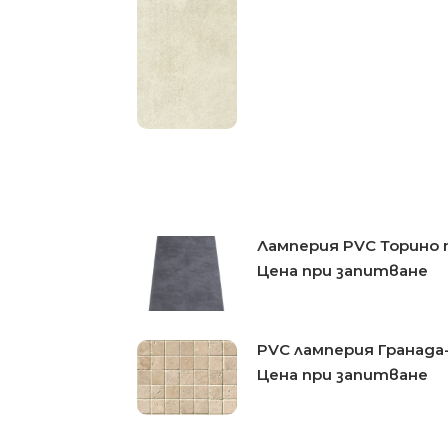
Ламперия PVC Торино
Цена при запитване
PVC ламперия Гранад
Цена при запитване