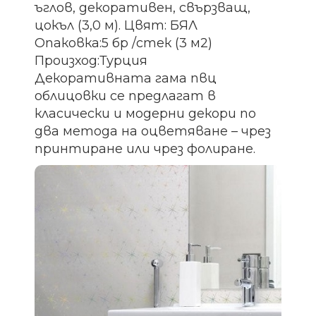
ъглов, декоративен, свързващ,
цокъл (3,0 м). Цвят: БЯЛ
Опаковка:5 бр /стек (3 м2)
Произход:Турция
Декоративната гама пвц
облицовки се предлагат в
класически и модерни декори по
два метода на оцветяване – чрез
принтиране или чрез фолиране.