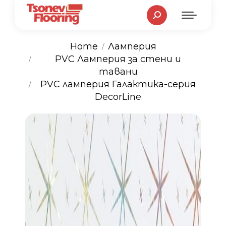
Search:
Home
Ламперия
PVC Ламперия за стени и
You are here:
тавани
PVC ламперия Галактика-серия
DecorLine