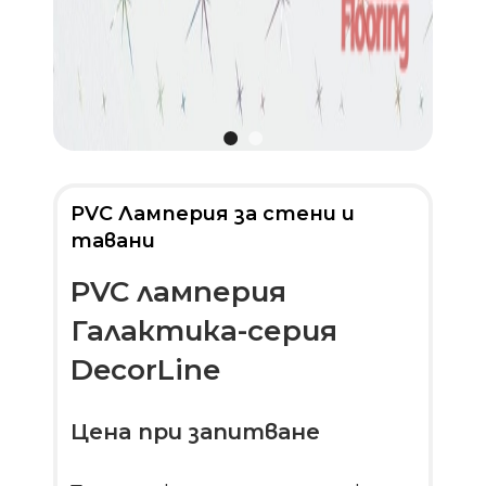
PVC Ламперия за стени и
тавани
PVC ламперия
Галактика-серия
DecorLine
Цена при запитване