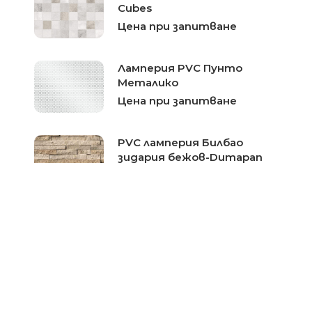
Cubes
Цена при запитване
Ламперия PVC Пунто
Металико
Цена при запитване
PVC ламперия Билбао
зидария бежов-Dumapan
Цена при запитване
PVC ламперия Казабланка
квадрат-Dumapan
Цена при запитване
Ламперия PVC Сив дъб
дъска