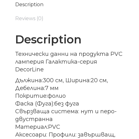
Description
Reviews (0)
Description
Технически данни на продукта PVC
ламперия Галактика-серия
DecorLine
Дължина:300 см, Ширина:20 см,
Дебелина:7 мм
Покритие:фолио
Фаска (Фуга):без фуга
Свързваща система: нут и перо-
двустранна
Материал:PVC
Аксесоари: Профили: завършващ,