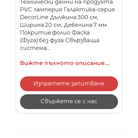
Технически данни на продукта
PVC ламперия Галактика-серия
DecorLine Дължина:300 см,
Ширина:20 см, Дебелина:7 мм
Покритие:фолио Фаска
(Фуга):без фуга Свързваща
система:...
Вижте пълното описание...
Изпратете запитване
Свържете се с нас