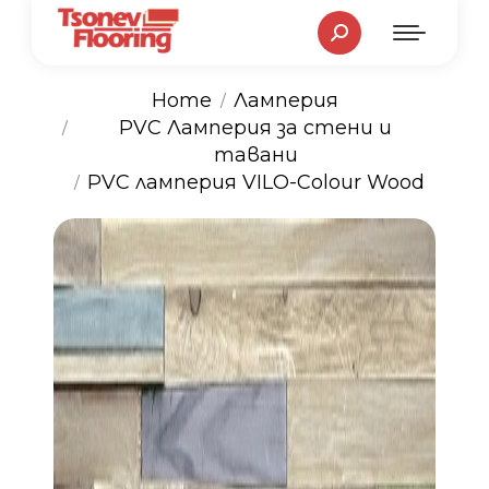
Search:
Home
Ламперия
PVC Ламперия за стени и
You are here:
тавани
PVC ламперия VILO-Colour Wood