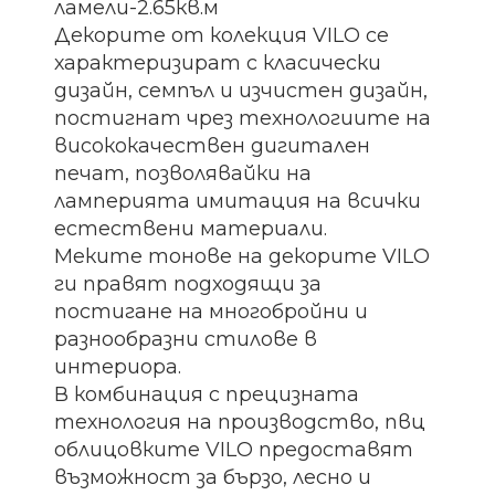
ламели-2.65кв.м
Декорите от колекция VILO се
характеризират с класически
дизайн, семпъл и изчистен дизайн,
постигнат чрез технологиите на
висококачествен дигитален
печат, позволявайки на
ламперията имитация на всички
естествени материали.
Меките тонове на декорите VILO
ги правят подходящи за
постигане на многобройни и
разнообразни стилове в
интериора.
В комбинация с прецизната
технология на производство, пвц
облицовките VILO предоставят
възможност за бързо, лесно и