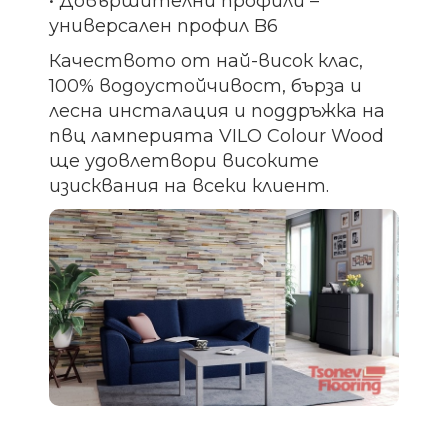
• Довършителни профили –
универсален профил B6
Качеството от най-висок клас,
100% водоустойчивост, бърза и
лесна инсталация и поддръжка на
пвц ламперията VILO Colour Wood
ще удовлетвори високите
изисквания на всеки клиент.