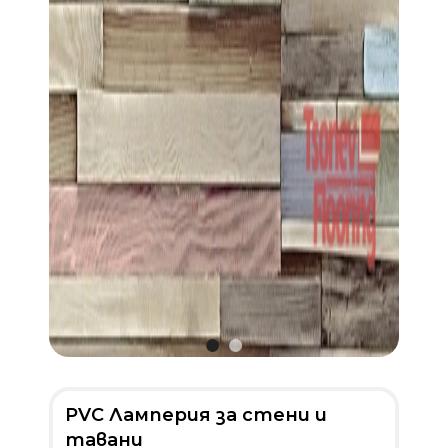
PVC Ламперия за стени и
тавани