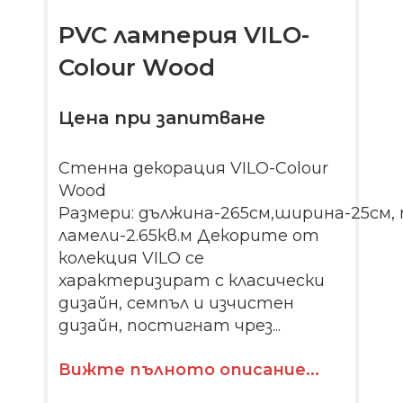
PVC ламперия VILO-
Colour Wood
Цена при запитване
Стенна декорация VILO-Colour
Wood
Размери: дължина-265см,ширина-25см,
ламели-2.65кв.м Декорите от
колекция VILO се
характеризират с класически
дизайн, семпъл и изчистен
дизайн, постигнат чрез...
Вижте пълното описание...