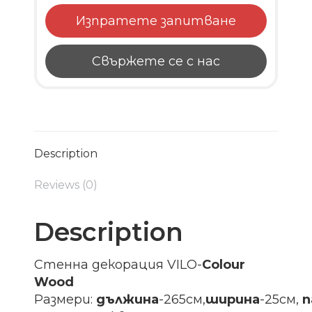
Изпратете запитване
Свържете се с нас
Description
Reviews (0)
Description
Стенна декорация VILO-
Colour
Wood
Размери:
дължина
-265см,
ширина
-25см,
п