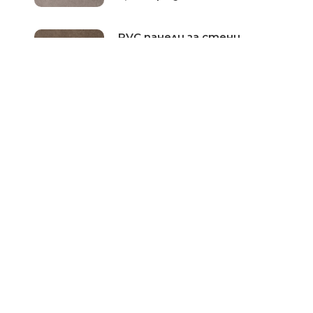
PVC панели за стени
Dumawall+ цвят Marron
Цена при запитване
PVC панели за стени
Dumawall+ цвят Cloudy
white
Цена при запитване