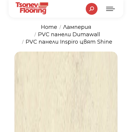
Search:
Home
Ламперия
You are here:
PVC панели Dumawall
PVC панели Inspiro цвят Shine