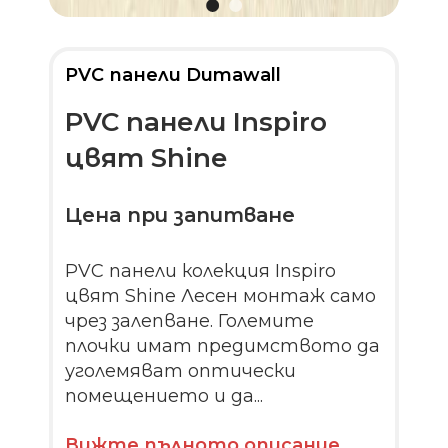
PVC панели Dumawall
PVC панели Inspiro
цвят Shine
Цена при запитване
PVC панели колекция Inspiro
цвят Shine Лесен монтаж само
чрез залепване. Големите
плочки имат предимството да
уголемяват оптически
помещението и да...
Вижте пълното описание...