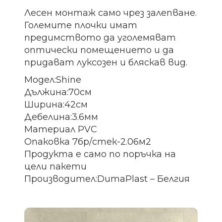
Лесен монтаж само чрез залепване.
Големите плочки имат
предимството да уголемяват
оптически помещението и да
придават луксозен и бляскав вид.
Модел:Shine
Дължина:70см
Ширина:42см
Дебелина:3.6мм
Материал PVC
Опаковка 7бр/стек-2.06м2
Продукта е само по поръчка на
цели пакети
Производител:DumaPlast – Белгия