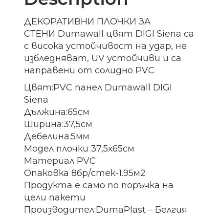
ДЕКОРАТИВНИ ПЛОЧКИ ЗА
СТЕНИ Dumawall цвят DIGI Siena са
с висока устойчивост на удар, не
избледняват, UV устойчиви и са
направени от солидно PVC
Цвят:PVC панел Dumawall DIGI
Siena
Дължина:65см
Ширина:37,5см
Дебелина:5мм
Модел плочки 37,5х65см
Материал PVC
Опаковка 8бр/стек-1.95м2
Продукта е само по поръчка на
цели пакети
Производител:DumaPlast – Белгия