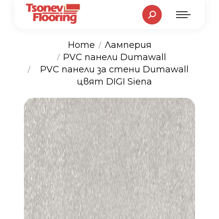
Search:
Home
Ламперия
PVC панели Dumawall
You are here:
PVC панели за стени Dumawall
цвят DIGI Siena