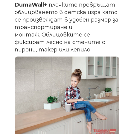
DumaWall+
плочките превръщат
облицоването в детска игра като
се произвеждат в удобен размер за
транспортиране и
монтаж. Облицовките се
фиксират лесно на стените с
пирони, такер или лепило