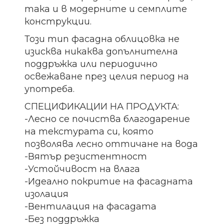
така и в модерните и семплите
конструкции.
Този тип фасадна облицовка не
изисква никаква допълнителна
поддръжка или периодично
освежаване през целия период на
употреба.
СПЕЦИФИКАЦИИ НА ПРОДУКТА:
-Лесно се почиства благодарение
на текстурата си, която
позволява лесно оттичане на вода
-Вятър резистентност
-Устойчивост на влага
-Идеално покритие на фасадната
изолация
-Вентилация на фасадата
-Без поддръжка