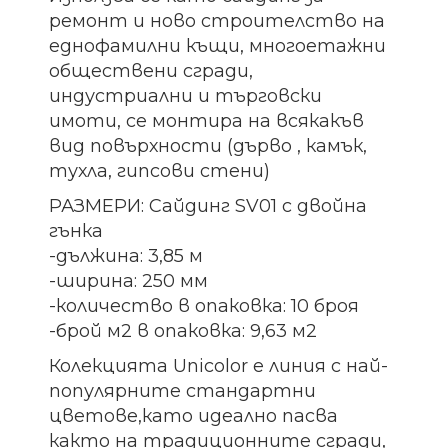
ремонт и ново строителство на
еднофамилни къщи, многоетажни
обществени сгради,
индустриални и търговски
имоти, се монтира на всякакъв
вид повърхности (дърво , камък,
тухла, гипсови стени)
РАЗМЕРИ: Сайдинг SV01 с двойна
гънка
-дължина: 3,85 м
-ширина: 250 мм
-количество в опаковка: 10 броя
-брой м2 в опаковка: 9,63 м2
Колекцията Unicolor е линия с най-
популярните стандартни
цветове,като идеално пасва
както на традиционните сгради,