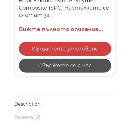
Floor Falquon-Stone Polymer
Composite (SPC) Настилките се
считат за...
Вижте пълното описание...
Изпратете запитване
Свържете се с нас
Description
Reviews (0)