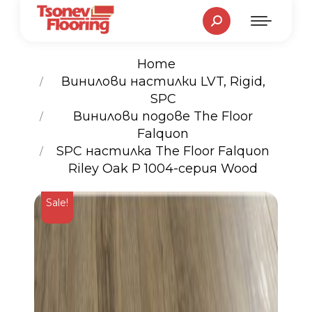
Search:
Home
Винилови настилки LVT, Rigid,
SPC
You are here:
Винилови подове The Floor
Falquon
SPC настилка The Floor Falquon
Riley Oak P 1004-серия Wood
Sale!