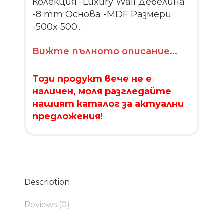
Колекция -Luxury Wall Дебелина
-8 mm Основа -MDF Размери
-500x 500...
Вижте пълното описание...
Този продукт вече не е
наличен, моля разгледайте
нашият каталог за актуални
предложения!
Description
Reviews (0)