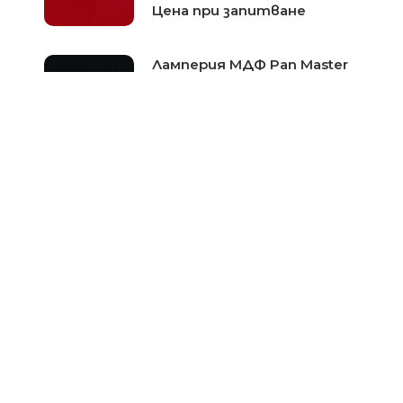
Цена при запитване
Ламперия МДФ Pan Master
Range-Candela Magic 139162
Цена при запитване
Ламперия МДФ 3D Figure-
Aspen White 130303
Цена при запитване