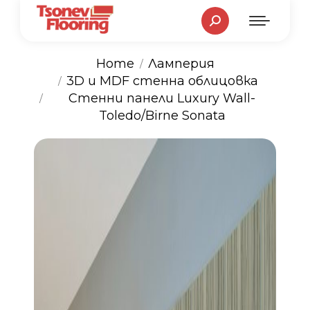
Search:
Home
Ламперия
3D и MDF стенна облицовка
You are here:
Стенни панели Luxury Wall-
Toledo/Birne Sonata