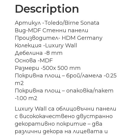
Description
Артикул -Toledo/Birne Sonata
Вид-MDF Стенни панели
Производител- HDM Germany
Колекция -Luxury Wall
Дебелина -8 mm
Основа -MDF
Размери -500x 500 mm
Покривна площ – брой/ламела -0.25
m2
Покривна площ – опаковка/пакет
-1.00 m2
Luxury Wall са облицовъчни панели
с висококачествено двустранно
декоративно покритие – два
различни декора на лицевата и