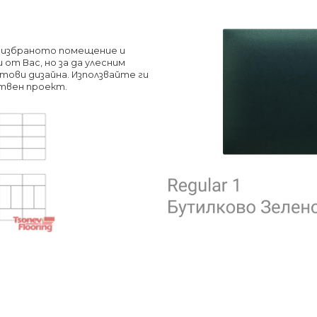
в избраното помещение и
т Вас, но за да улесним
тови дизайна. Използвайте ги
бствен проект.