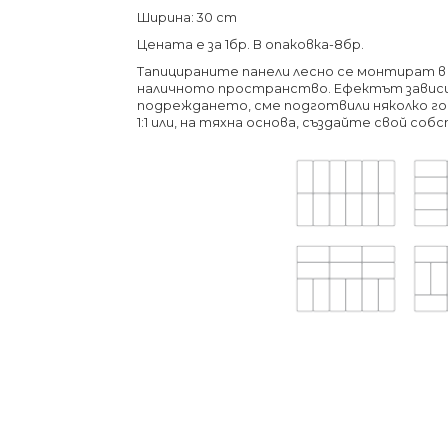
Ширина: 30 cm
Цената е за 1бр. В опаковка-8бр.
Тапицираните панели лесно се монтират 
наличното пространство. Ефектът зависи о
подреждането, сме подготвили няколко го
1:1 или, на тяхна основа, създайте свой со