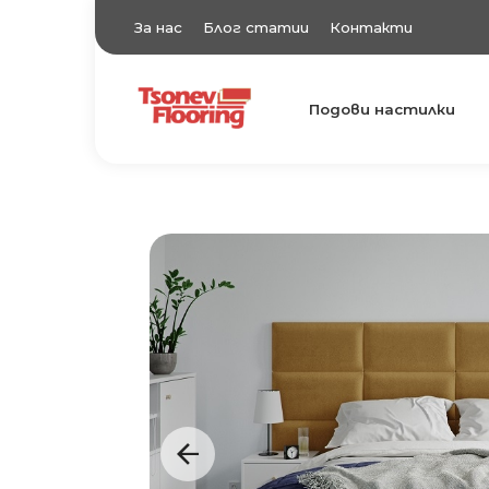
За нас
Блог статии
Контакти
Подови настилки
TsonevFlooring
Подови настилки