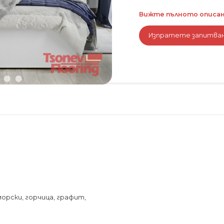
Вижте пълното описани
Изпратете запитва
морски, горчица, графит,