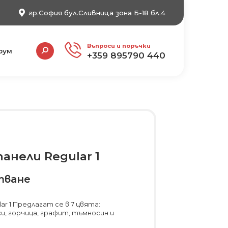
гр.София бул.Сливница зона Б-18 бл.4
Search:
Въпроси и поръчки
рум
+359 895790 440
анели Regular 1
тване
ar 1 Предлагат се в 7 цвята:
ки, горчица, графит, тъмносин и