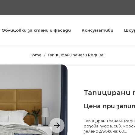
Облицовки за стени и фасади
Консумативи
Шоу
You are here:
Home
Тапицирани панели Regular 1
Тапицирани п
Цена при запи
Тапицирани панели Regul
розова пудра, сив, морс
зелено Дължина: 60...