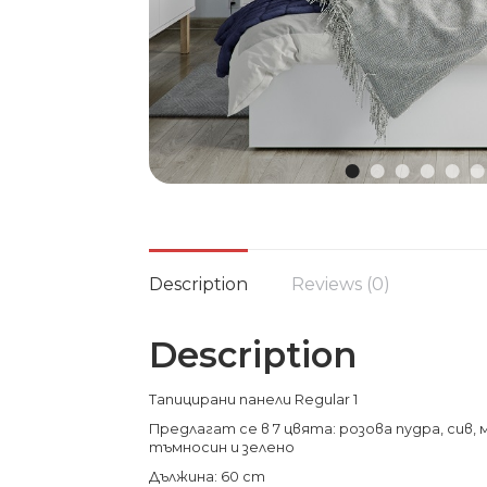
Description
Reviews (0)
Description
Тапицирани панели Regular 1
Предлагат се в 7 цвята: розова пудра, сив, 
тъмносин и зелено
Дължина: 60 cm