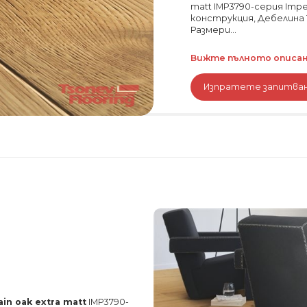
matt IMP3790-серия Imp
конструкция, Дебелина 1
Размери...
Вижте пълното описани
Изпратете запитва
ain oak extra matt
IMP3790-