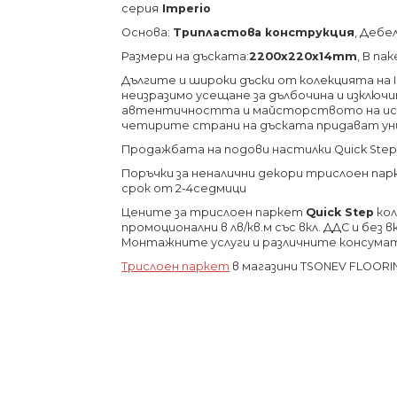
серия
Imperio
Основа:
Трипластова конструкция
, Дебе
Размери на дъската:
2200х220х14
mm
, В па
Дългите и широки дъски от колекцията на 
неизразимо усещане за дълбочина и изклю
автентичността и майсторството на ис
четирите страни на дъската придават ун
Продажбата на подови настилки Quick Ste
Поръчки за неналични декори трислоен пар
срок от 2-4седмици
Цените за трислоен паркет
Quick Step
ко
промоционални в лв/кв.м със вкл. ДДС и без
Монтажните услуги и различните консума
Трислоен паркет
в магазини TSONEV FLOORI