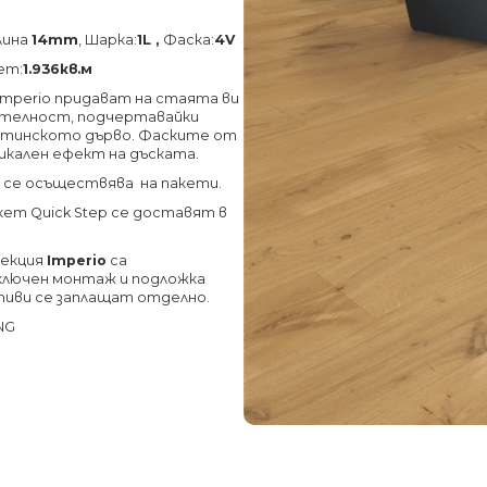
лина
14mm
, Шарка:
1L ,
Фаска:
4V
кет:
1.936кв.м
Imperio придават на стаята ви
чителност, подчертавайки
тинското дърво. Фаските от
икален ефект на дъската.
p се осъществява на пакети.
кет Quick Step се доставят в
лекция
Imperio
са
 включен монтаж и подложка
тиви се заплащат отделно.
NG