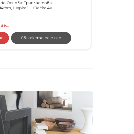
erio Основа: Трипластова
4mm, Шарка:1L , Фаска:4V
е...
не
Свържете се с нас