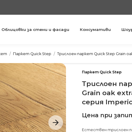
Облицовки за стени и фасади
Консумативи
Шоу
You are here:
ркет
Паркет Quick Step
Трислоен паркет Quick Step Grain oa
Паркет Quick Step
Трислоен пар
Grain oak ext
серия Imperi
Цена при запи
Естествен трислоен пар