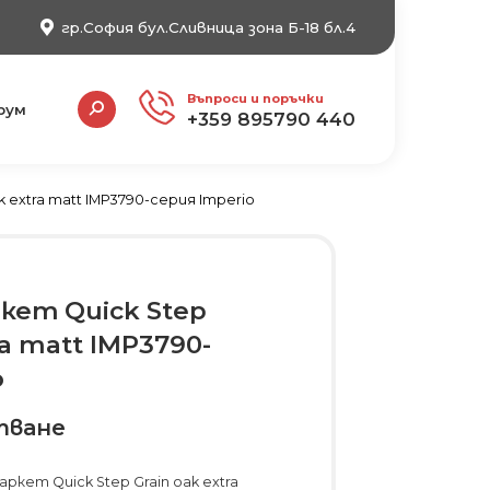
гр.София бул.Сливница зона Б-18 бл.4
Search:
Въпроси и поръчки
рум
+359 895790 440
k extra matt IMP3790-серия Imperio
кет Quick Step
ra matt IMP3790-
o
тване
кет Quick Step Grain oak extra