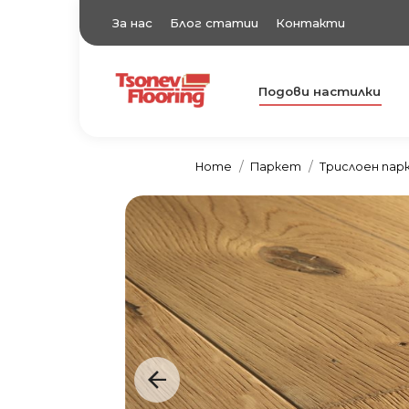
За нас
Блог статии
Контакти
Подови настилки
TsonevFlooring
Подови настилки
Home
Паркет
Трислоен па