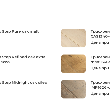
 Step Pure oak matt
Трислоен 
CAS1340-с
Цена при
Step Refined oak extra
Трислоен 
lazzo
matt PAL
Цена при
Step Midnight oak oiled
Трислоен 
IMP1626-с
Цена при