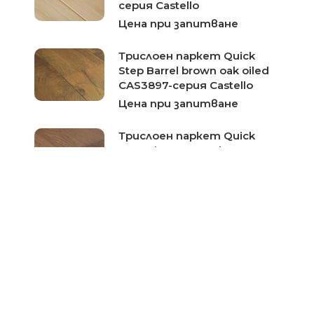
серия Castello
Цена при запитване
Трислоен паркет Quick
Step Barrel brown oak oiled
CAS3897-серия Castello
Цена при запитване
Трислоен паркет Quick
Step Cinnamon oak extra
matt PAL3096-серия
Palazzo
Цена при запитване
Трислоен паркет Quick
Step Polar oak matt
PAL1340-серия Palazzo
Цена при запитване
Трислоен паркет Quick