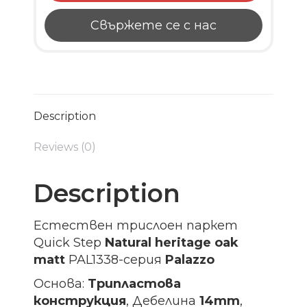
Свържете се с нас
Description
Reviews (0)
Description
Естествен трислоен паркет
Quick Step
Natural heritage oak
matt
PAL1338-серия
Palazzo
Основа:
Трипластова
конструкция
, Дебелина
14mm
,