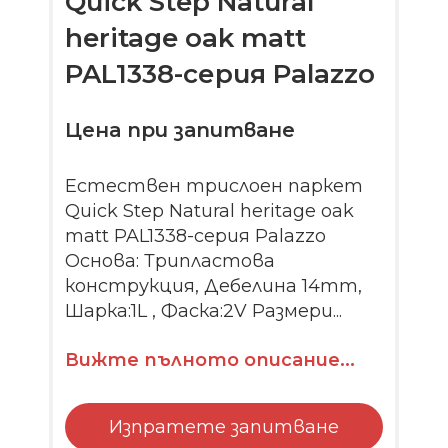
Quick Step Natural
heritage oak matt
PAL1338-серия Palazzo
Цена при запитване
Естествен трислоен паркет
Quick Step Natural heritage oak
matt PAL1338-серия Palazzo
Основа: Трипластова
конструкция, Дебелина 14mm,
Шарка:1L , Фаска:2V Размери...
Вижте пълното описание...
Изпратете запитване