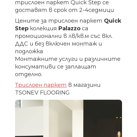
трислоен паркет Quick Step се
доставят в срок от 2-4седмици
Цените за трислоен паркет
Quick
Step
колекция
Palazzo
са
промоционални в лв/кв.м със вкл.
ДДС и без включен монтаж и
подложка
Монтажните услуги и различните
консумативи се заплащат
отделно.
Трислоен паркет
в магазини
TSONEV FLOORING