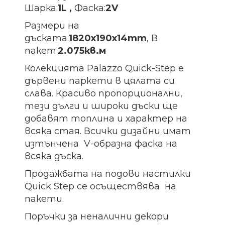
Шарка:
1L ,
Фаска:
2V
Размери на
дъската:
1820х190х14
mm
, В
пакет:
2.075кв.м
Колекцията Palazzo Quick-Step е
дървeни паркети в цялата си
слава. Красиво пропорционални,
тези дълги и широки дъски ще
добавят топлина и характер на
всяка стая. Всички дизайни имат
изтънчена V-образна фаска на
всяка дъска.
Продажбата на подови настилки
Quick Step се осъществява на
пакети.
Поръчки за неналични декори