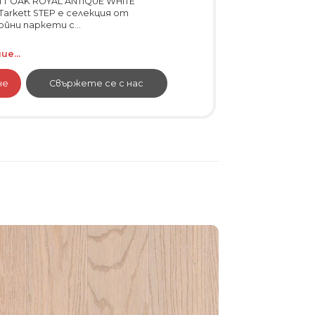
T OAK ROYAL ANTIQUE WHITE
arkett STEP е селекция от
йни паркети с...
е...
не
Свържете се с нас