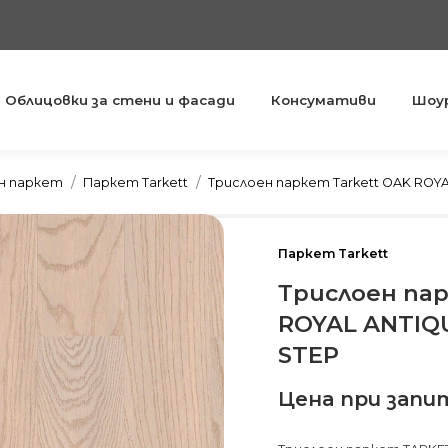
Облицовки за стени и фасади
Консумативи
Шоу
You are here:
н паркет
Паркет Tarkett
Трислоен паркет Tarkett OAK ROYA
Паркет Tarkett
Трислоен пар
ROYAL ANTIQ
STEP
Цена при запи