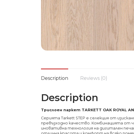
Description
Reviews (0)
Description
Трислоен паркет TARKETT OAK ROYAL AN
Серията Tarkett STEP е селекция от изиска
превъзходно качество. Комбинацията от 
иновативна технология на дигитален печ
отлична красота и комфорт на всяко поме