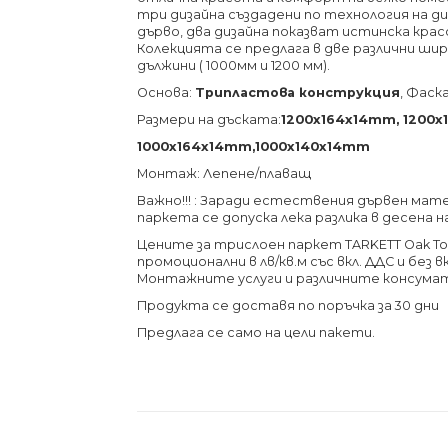
три дизайна създадени по технология на д
дърво, два дизайна показват истинска кра
Колекцията се предлага в две различни ширини
дължини ( 1000мм и 1200 мм).
Основа:
Трипластова конструкция
, Фаск
Размери на дъската:
1200х164х14
mm, 1200х
1000х164х14
mm,1000х140х14mm
Монтаж:
Лепене/плаващ
Важно!!! : Заради естествения дървен мате
паркета се допуска лека разлика в десена 
Цените за трислоен паркет TARKETT Oak T
промоционални в лв/кв.м със вкл. ДДС и без
Монтажните услуги и различните консума
Продукта се доставя по поръчка за 30 дни
Предлага се само на цели пакети.