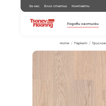
За нас
Блог статии
Контакти
Подови настилки
TsonevFlooring
Подови настилки
Home
Паркет
Трислое