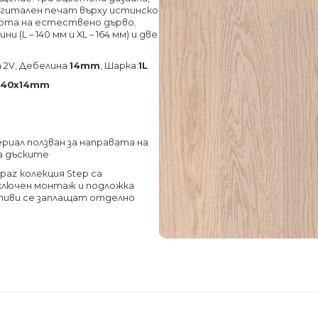
игитален печат върху истинско
сота на естествено дърво.
 (L – 140 мм и XL – 164 мм) и две
а 2V, Дебелина
14mm
, Шарка:
1L
140х14mm
риал ползван за направата на
на дъските
opaz
колекция Step са
 включен монтаж и подложка
тиви се заплащат отделно