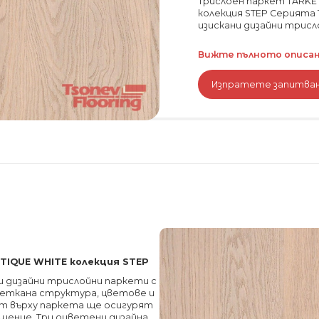
Трислоен паркет TARKET
колекция STEP Серията T
изискани дизайни трисло
Вижте пълното описани
Изпратете запитва
TIQUE WHITE колекция STEP
ни дизайни трислойни паркети с
четкана структура, цветове и
ат върху паркета ще осигурят
щение. Три оцветени дизайна,