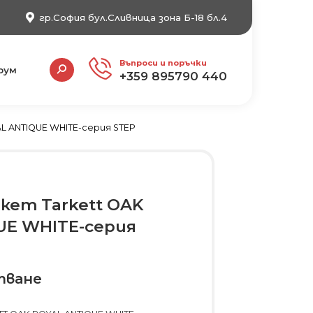
гр.София бул.Сливница зона Б-18 бл.4
Search:
Въпроси и поръчки
рум
+359 895790 440
L ANTIQUE WHITE-серия STEP
кет Tarkett OAK
UE WHITE-серия
тване