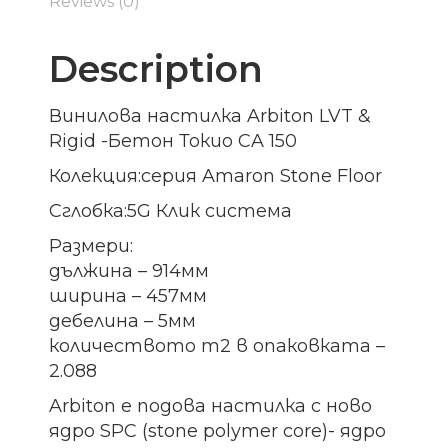
Reviews (0)
Description
Винилова настилка Arbiton LVT &
Rigid -Бетон Токио CA 150
Колекция:серия Amaron Stone Floor
Сглобка:5G Клик система
Размери:
дължина – 914мм
ширина – 457мм
дебелина – 5мм
количеството m2 в опаковката –
2.088
Arbiton e подова настилка с ново
ядро SPC (stone polymer core)- ядро