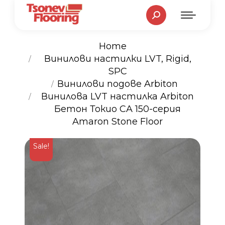
Search:
Home
Винилови настилки LVT, Rigid,
SPC
You are here:
Винилови подове Arbiton
Винилова LVT настилка Arbiton
Бетон Токио CA 150-серия
Amaron Stone Floor
Sale!