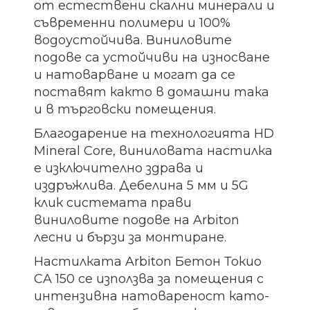
от естествени скални минерали и
съвременни полимери и 100%
водоустойчива. Виниловите
подове са устойчиви на износване
и натоварване и могат да се
поставят както в домашни така
и в търговски помещения.
Благодарение на технологията HD
Mineral Core, виниловата настилка
е изключително здрава и
издръжлива. Дебелина 5 мм и 5G
клик системата прави
виниловите подове на Arbiton
лесни и бързи за монтиране.
Настилката Arbiton Бетон Токио
CA 150 се използва за помещения с
интензивна натовареност като-