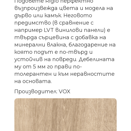
Подовете Rigio перфектно
възпроизвежда цвета и модела на
дърво или камък. Неговото
предимство (в сравнение с
например LVT винилови панели) е
твърда сърцевина с добавка на
минерални влакна, благодарение на
която подът е по-твърд и
устойчив на повреди. Дебелината
му от 5 мм го прави по-
толерантен и към неравностите
на основата.
Производител: VOX