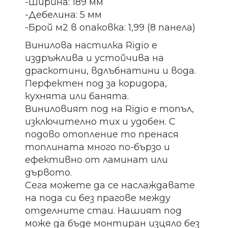
-Ширина: 189 мм
-Дебелина: 5 мм
-Брой м2 в опаковка: 1,99 (8 панела)
Винилова настилка Rigio е
издръжлива и устойчива на
драскотини, вдлъбнатини и вода.
Перфектен под за коридора,
кухнята или банята.
Виниловият под на Rigio е топъл,
изключително тих и удобен. С
подово отопление то пренася
топлината много по-бързо и
ефективно от ламинат или
дървото.
Сега можете да се наслаждавате
на пода си без прагове между
отделните стаи. Нашият под
може да бъде монтиран изцяло без