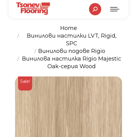
Search:
Home
Винилови настилки LVT, Rigid,
SPC
You are here:
Винилови подове Rigio
Винилова настилка Rigio Majestic
Oak-серия Wood
Sale!