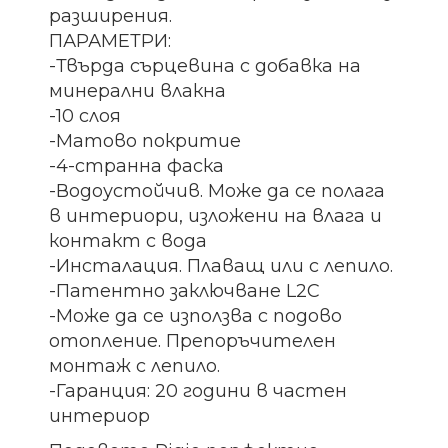
разширения.
ПАРАМЕТРИ:
-Твърда сърцевина с добавка на
минерални влакна
-10 слоя
-Матово покритие
-4-странна фаска
-Водоустойчив. Може да се полага
в интериори, изложени на влага и
контакт с вода
-Инсталация. Плаващ или с лепило.
-Патентно заключване L2C
-Може да се използва с подово
отопление. Препоръчителен
монтаж с лепило.
-Гаранция: 20 години в частен
интериор