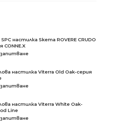
 SPC настилка Skema ROVERE CRUDO
ия CONNE.X
 запитване
ова настилка Viterra Old Oak-серия
e
 запитване
ова настилка Viterra White Oak-
od Line
 запитване