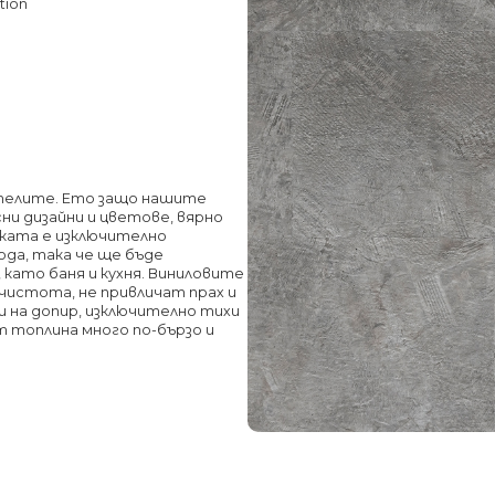
tion
телите. Ето защо нашите
ни дизайни и цветове, вярно
лката е изключително
ода, така че ще бъде
 като баня и кухня. Виниловите
а чистота, не привличат прах и
и на допир, изключително тихи
т топлина много по-бързо и