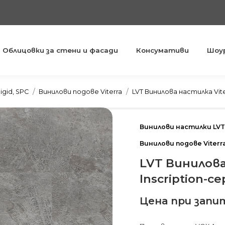
Облицовки за стени и фасади
Консумативи
Шоу
You are here:
igid, SPC
Винилови подове Viterra
LVT Винилова настилка Vite
Винилови настилки LVT,
Винилови подове Viterr
LVT Винилова
Inscription-с
Цена при запи