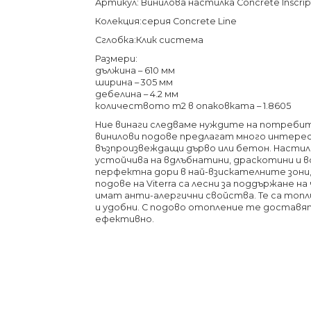
Артикул: Винилова настилка Concrete Inscrip
Колекция:серия Concrete Line
Сглобка:Клик система
Размери:
дължина – 610 мм
ширина – 305 мм
дебелина – 4.2 мм
количеството m2 в опаковката – 1.8605
Ние винаги следваме нуждите на потреби
винилови подове предлагат много интерес
възпроизвеждащи дърво или бетон. Насти
устойчива на вдлъбнатини, драскотини и в
перфектна дори в най-взискателните зони,
подове на Viterra са лесни за поддържане н
имат анти-алергични свойства. Те са топл
и удобни. С подово отопление те доставя
ефективно.