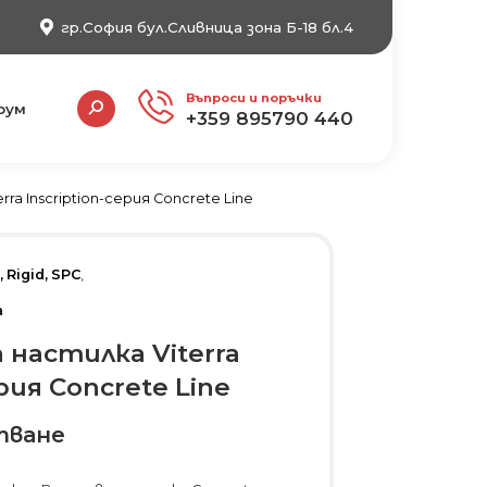
гр.София бул.Сливница зона Б-18 бл.4
Search:
Въпроси и поръчки
рум
+359 895790 440
rra Inscription-серия Concrete Line
 Rigid, SPC
,
a
 настилка Viterra
ерия Concrete Line
тване