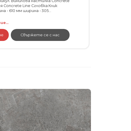
кул: Винилова настилка Concrete
ия Concrete Line Сглобка:Клик
 - 610 мм ширина - 305...
е...
не
Свържете се с нас