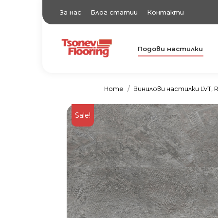
За нас
Блог статии
Контакти
Подови настилки
TsonevFlooring
Подови настилки
Home
Винилови настилки LVT, R
Sale!