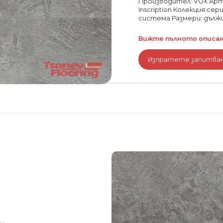
Производител: VOX Арти
Inscription Колекция:сер
система Размери: дължина
Вижте пълното описани
Изпратете запитва