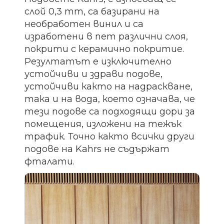
слой 0,3 mm, са базирани на
необработен винил и са
изработени в пет различни слоя,
покрити с керамично покритие.
Резултатът е изключително
устойчиви и здрави подове,
устойчиви както на надраскване,
така и на вода, което означава, че
тези подове са подходящи дори за
помещения, изложени на тежък
трафик.
Точно както всички други
подове на Kahrs не съдържат
фталати.