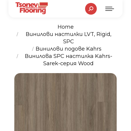
Search:
Home
Винилови настилки LVT, Rigid,
SPC
You are here:
Винилови подове Kahrs
Винилова SPC настилка Kahrs-
Sarek-серия Wood