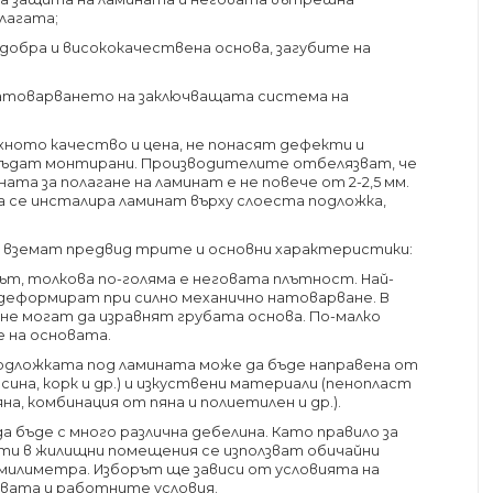
лагата;
 добра и висококачествена основа, загубите на
 натоварването на заключващата система на
хното качество и цена, не понасят дефекти и
бъдат монтирани. Производителите отбелязват, че
ата за полагане на ламинат е не повече от 2-2,5 мм.
 да се инсталира ламинат върху слоеста подложка,
се вземат предвид трите и основни характеристики:
т, толкова по-голяма е неговата плътност. Най-
е деформират при силно механично натоварване. В
не могат да изравнят грубата основа. По-малко
е на основата.
одложката под ламината може да бъде направена от
на, корк и др.) и изкуствени материали (пенопласт
а, комбинация от пяна и полиетилен и др.).
 бъде с много различна дебелина. Като правило за
ти в жилищни помещения се използват обичайни
 милиметра. Изборът ще зависи от условията на
вата и работните условия.