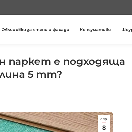
Облицовки за стени и фасади
Консумативи
Шоу
ан паркет е подходяща
елина 5 mm?
апр.
8