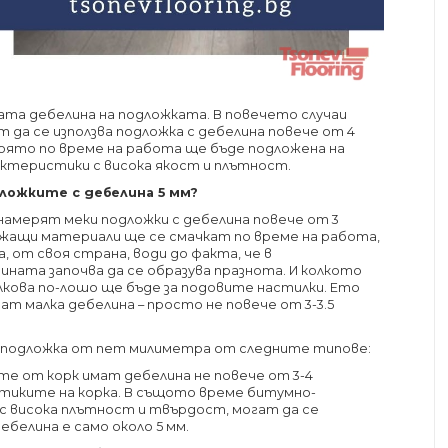
ата дебелина на подложката. В повечето случаи
да се използва подложка с дебелина повече от 4
 която по време на работа ще бъде подложена на
актеристики с висока якост и плътност.
ложките с дебелина 5 мм?
 намерят меки подложки с дебелина повече от 3
жащи материали ще се смачкат по време на работа,
, от своя страна, води до факта, че в
ата започва да се образува празнота. И колкото
лкова по-лошо ще бъде за подовите настилки. Ето
ат малка дебелина – просто не повече от 3-3.5
 подложка от пет милиметра от следните типове:
те от корк имат дебелина не повече от 3-4
тиките на корка. В същото време битумно-
с висока плътност и твърдост, могат да се
ебелина е само около 5 мм.