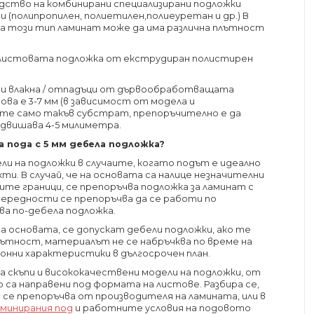
одство на комбинирани специализирани подложки
 (полипропилен, полиетилен,полиеуретан и др.) В
за този тип ламинат може да има различна плътност
 листовата подложка от екструдиран полистирен
ни влакна / отпадъци от дървообработващата
ва е 3-7 мм (в зависимост от модела и
вате само такъв субстрат, препоръчително е да
адвишава 4-5 милиметра.
 пода с 5 мм дебела подложка?
ли на подложки в случаите, когато подът е идеално
и. В случай, че на основата са налице незначителни
те граници, се препоръчва подложка за ламинат с
и нередности се препоръчва да се работи по
ва по-дебела подложка.
а основата, се допускат дебели подложки, ако те
ътност, материалът не се набръчква по време на
онни характеристики в дългосрочен план.
 скъпи и висококачествени модели на подложки, от
 са направени под формата на листове. Разбира се,
 се препоръчва от производителя на ламината, или в
аминирания под
и работните условия на подовото