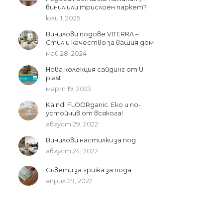
винил или трислоен паркет?
юли 1, 2025
Винилови подове VITERRA –
Стил и качество за вашия дом
май 28, 2024
Нова колекция сайдинг от U-
plast
март 19, 2023
Kaindl FLOORganic. Еко и по-
устойчив от всякога!
август 29, 2022
Винилови настилки за под
август 24, 2022
Съвети за грижа за пода
април 29, 2022