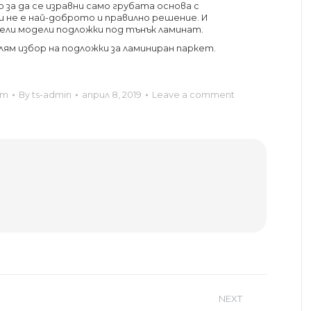
 за да се изравни само грубата основа с
и не е най-доброто и правилно решение. И
ли модели подложки под тънък ламинат.
ям избор на подложки за ламиниран паркет.
ет
By
ts-admin
април 8, 2019
Leave a comment
NEXT