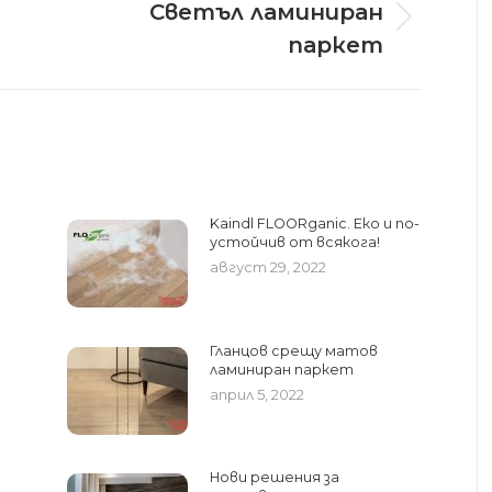
Светъл ламиниран
Next
паркет
post:
Kaindl FLOORganic. Еко и по-
устойчив от всякога!
август 29, 2022
Гланцов срещу матов
ламиниран паркет
април 5, 2022
Нови решения за