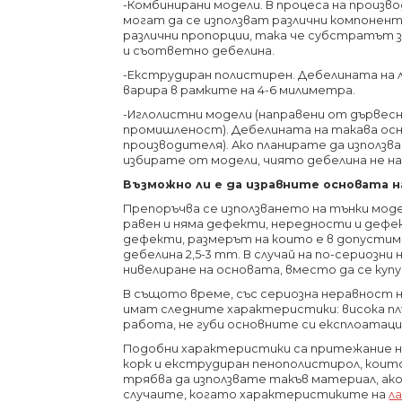
-Комбинирани модели. В процеса на произв
могат да се използват различни компоненти
различни пропорции, така че субстратът 
и съответно дебелина.
-Екструдиран полистирен. Дебелината на
варира в рамките на 4-6 милиметра.
-Иглолистни модели (направени от дървес
промишленост). Дебелината на такава осно
производителя). Ако планирате да използ
избирате от модели, чиято дебелина не н
Възможно ли е да изравните основата на
Препоръчва се използването на тънки моде
равен и няма дефекти, нередности и дефект
дефекти, размерът на които е в допустими
дебелина 2,5-3 mm. В случай на по-сериозн
нивелиране на основата, вместо да се купу
В същото време, със сериозна неравност н
имат следните характеристики: висока пл
работа, не губи основните си експлоатаци
Подобни характеристики са притежание на
корк и екструдиран пенополистирол, които
трябва да използвате такъв материал, ако
случаите, когато характеристиките на
л