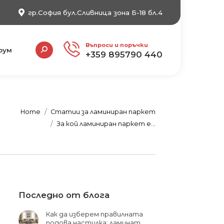
гр.София бул.Сливница зона Б-18 бл.4
Search:
Въпроси и поръчки
рум
+359 895790 440
You are here:
Home
Статии за ламиниран паркет
За кой ламиниран паркет е…
Последно от блога
Как да изберем правилната
подова настилка: ламинат,