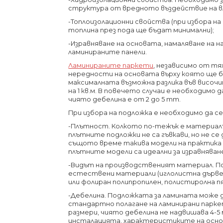
структура от вредното въздействие на в
-Топлоизолационни свойства (при избора на
топлина през пода ще бъдат минимални);
-Изравняване на основата, намаляване на
ламинираните панели.
Ламинираните паркети
, независимо от тя
нередности на основата върху която ще 
максималната възможна разлика във височин
на 1 кв.м. В повечето случаи е необходимо
чиято дебелина е от 2 до 5 mm.
При избора на подложка е необходимо да 
-Плътност. Колкото по-тежък е материалъ
плътните подложки не са гъвкави, но не с
същото време такива модели на практика 
плътните модели са идеални за изравняван
-Видът на производственият материал. П
естествени материали (иглолистна дървеси
или фолиран полипропилен, полистиролна пян
-Дебелина. Подложката за ламината може да
стандартно полагане на ламинирани парке
размери, чиято дебелина не надвишава 4-5
инсталацията, характеристиките на осно