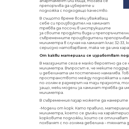
апартамент или къща, тогава се
препоръчва да изберете и
подложка с подходящо качество.
В същото време всеки уважаващ
себе си производител на ламинат
трябва да посочи в инструкциите
за своите продукти вида и препоръчителн
съвременните производители препоръчват 
милиметра в случая на ламинат клас 32-33,
сериозно натоварване, така че да има хар
От какви материали се изработват под
В магазините сега е малко вероятно да се
милиметра. Въпросът е, че меките поддър
и дебелината им постепенно намалява. Това
пространството между подложката и ламин
по-голям е размерът на тази празнота, то
защо, меки модели за ламинат трябва да им
милиметра.
В съвременния пазар можете да намерите
-Модели от корк. Като правило, материали
милиметра, което се дължи на характерис
корковите подложки, които се отличават 
похвалят с по-голяма дебелина – тяхната д