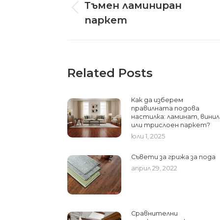
navigation
Тъмен ламиниран
Previous
паркет
post:
Related Posts
Как да изберем
правилната подова
настилка: ламинат, винил
или трислоен паркет?
юли 1, 2025
Съвети за грижа за пода
април 29, 2022
Сравнителни