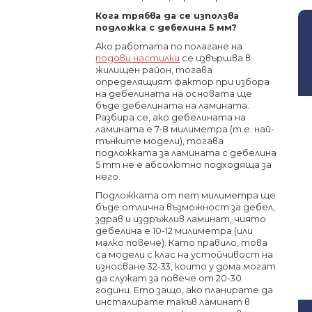
Кога трябва да се използва
подложка с дебелина 5 мм?
Ако работата по полагане на
подови настилки
се извършва в
жилищен район, тогава
определящият фактор при избора
на дебелината на основата ще
бъде дебелината на ламината.
Разбира се, ако дебелината на
ламината е 7-8 милиметра (т.е. най-
тънките модели), тогава
подложката за ламината с дебелина
5 mm не е абсолютно подходяща за
него.
Подложката от пет милиметра ще
бъде отлична възможност за дебел,
здрав и издръжлив ламинат, чиято
дебелина е 10-12 милиметра (или
малко повече). Като правило, това
са модели с клас на устойчивост на
износване 32-33, които у дома могат
да служат за повече от 20-30
години. Ето защо, ако планирате да
инсталирате такъв ламинат в