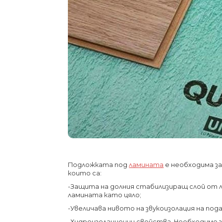
Подложката под
ламината
е необходима за
които са:
-Защита на долния стабилизиращ слой от
ламината като цяло;
-Увеличава нивото на звукоизолация на пода
-Хидроизолационни свойства. Необходимо 