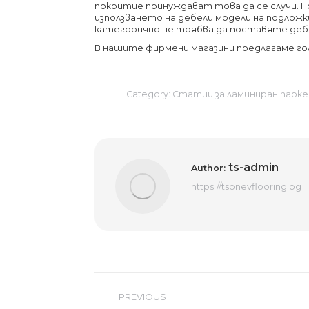
покритие принуждават това да се случи. Но
използването на дебели модели на подложк
категорично не трябва да поставяте дебе
В нашите фирмени магазини предлагаме гол
Category:
Статии за ламиниран парк
ts-admin
Author:
https://tsonevflooring.bg
Post
PREVIOUS