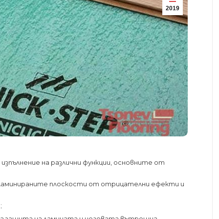
2019
 изпълнение на различни функции, основните от
 ламинираните плоскости от отрицателни ефекти и
;
за защита на ламината и неговата вътрешна