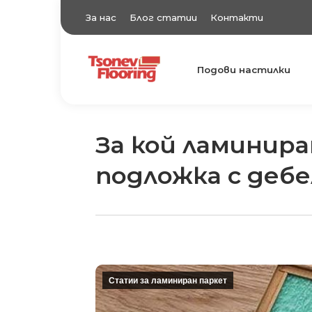
За нас
Блог статии
Контакти
Подови настилки
TsonevFlooring
Подови настилки
За кой ламинир
подложка с деб
Статии за ламиниран паркет