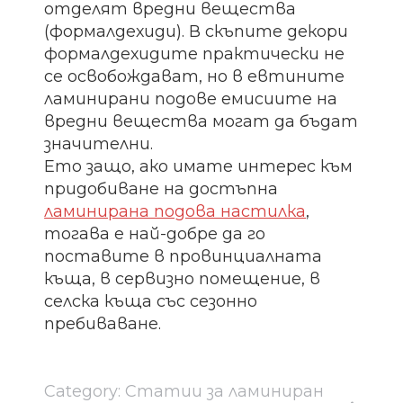
отделят вредни вещества
(формалдехиди). В скъпите декори
формалдехидите практически не
се освобождават, но в евтините
ламинирани подове емисиите на
вредни вещества могат да бъдат
значителни.
Ето защо, ако имате интерес към
придобиване на достъпна
ламинирана подова настилка
,
тогава е най-добре да го
поставите в провинциалната
къща, в сервизно помещение, в
селска къща със сезонно
пребиваване.
Category:
Статии за ламиниран