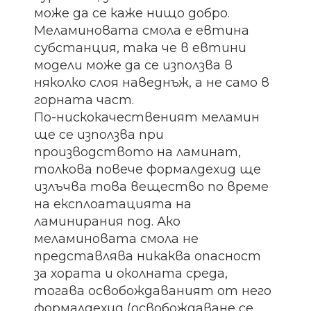
може да се каже нищо добро.
Меламиновата смола е евтина
субстанция, така че в евтини
модели може да се използва в
няколко слоя наведнъж, а не само в
горната част.
По-нискокачественият меламин
ще се използва при
производството на ламинат,
толкова повече формалдехид ще
излъчва това вещество по време
на експлоатацията на
ламинирания под. Ако
меламиновата смола не
представлява никаква опасност
за хората и околната среда,
тогава освобождаваният от него
формалдехид (освобождаване се