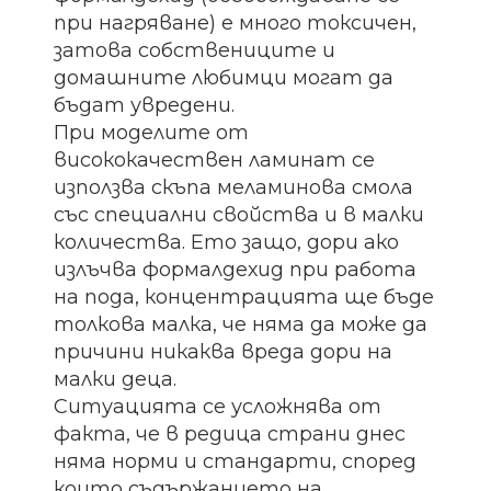
при нагряване) е много токсичен,
затова собствениците и
домашните любимци могат да
бъдат увредени.
При моделите от
висококачествен ламинат се
използва скъпа меламинова смола
със специални свойства и в малки
количества. Ето защо, дори ако
излъчва формалдехид при работа
на пода, концентрацията ще бъде
толкова малка, че няма да може да
причини никаква вреда дори на
малки деца.
Ситуацията се усложнява от
факта, че в редица страни днес
няма норми и стандарти, според
които съдържанието на