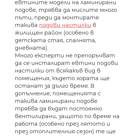
евтините модели на ламинирани
подове, трябва да мислите много
пъти, преди да монтирате
такива
подови настилки
в
жилищен район (особено в
детската стая, спалнята,
дневната).
Много експерти не препоръчват
да се инсталират евтини подови
настилки от всякакъв вид в
помещения, където хората ще
останат за дълго време. В
допълнение, помещенията с
такива ламинирани подове
трябва да бъдат постоянно
вентилирани, защото по време на
работа (особено през лятото и
през отоплителния сезон) те ще