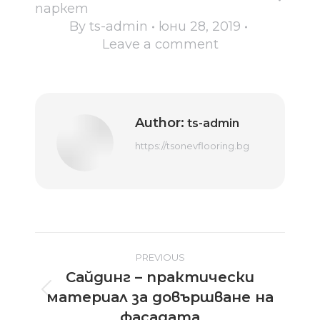
паркет
By
ts-admin
юни 28, 2019
Leave a comment
Author:
ts-admin
https://tsonevflooring.bg
Post
PREVIOUS
Сайдинг – практически
navigation
материал за довършване на
Previous
post:
фасадата