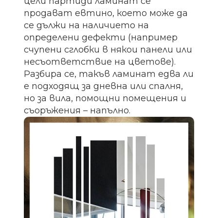
цели партиди ламинат се
продават евтино, което може да
се дължи на наличието на
определени дефекти (например
счупени сглобки в някои панели или
несъответствие на цветове).
Разбира се, такъв ламинат едва ли
е подходящ за дневна или спалня,
но за вила, помощни помещения и
съоръжения – напълно.