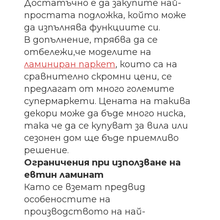
Достатъчно е да закупите най-
простата подложка, който може
да изпълнява функциите си.
В допълнение, трябва да се
отбележи,че моделите на
ламиниран паркет
, които са на
сравнително скромни цени, се
предлагат от много големите
супермаркети. Цената на такива
декори може да бъде много ниска,
така че да се купуват за вила или
сезонен дом ще бъде приемливо
решение.
Ограничения при използване на
евтин ламинат
Като се вземат предвид
особеностите на
производството на най-