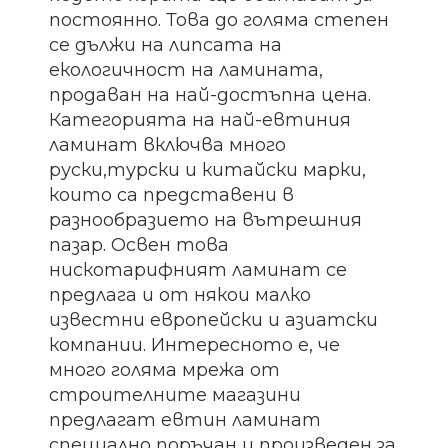
постоянно. Това до голяма степен
се дължи на липсата на
екологичност на ламината,
продаван на най-достъпна цена.
Категорията на най-евтиния
ламинат включва много
руски,турски и китайски марки,
които са представени в
разнообразието на вътрешния
пазар. Освен това
нискотарифният ламинат се
предлага и от някои малко
известни европейски и азиатски
компании. Интересното е, че
много голяма мрежа от
строителните магазини
предлагат евтин ламинат
специално поръчан и произведен за