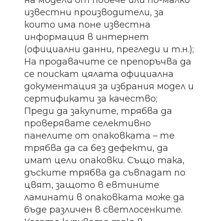
на модели от повече или по-малко
известни производители, за
които има поне известна
информация в интернет
(официални данни, прегледи и т.н.);
На продавачите се препоръчва да
се поискат цялата официална
документация за избрания модел и
сертификати за качество;
Преди да закупите, трябва да
проверявате селективно
панелите от опаковката – те
трябва да са без дефекти, да
имат цели опаковки. Също така,
дъските трябва да съвпадат по
цвят, защото в евтините
ламинати в опаковката може да
бъде различен в светлосенките.