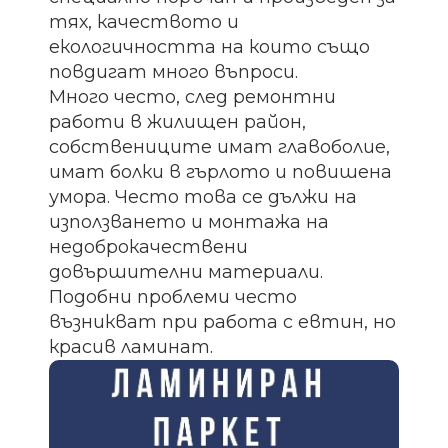
тях, качеството и
екологичността на които също
повдигат много въпроси.
Много често, след ремонтни
работи в жилищен район,
собствениците имат главоболие,
имат болки в гърлото и повишена
умора. Често това се дължи на
използването и монтажа на
недоброкачествени
довършителни материали.
Подобни проблеми често
възникват при работа с евтин, но
красив ламинат.