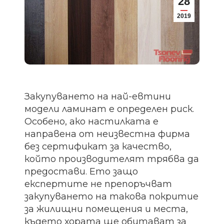
28
2019
Закупуването на най-евтини
модели ламинат е определен риск.
Особено, ако настилката е
направена от неизвестна фирма
без сертификат за качество,
който производителят трябва да
предостави. Ето защо
експертите не препоръчват
закупуването на такова покритие
за жилищни помещения и места,
където хората ще обитават за