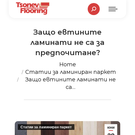
Search:
Защо евтините
ламинати не са за
предпочитане?
You are here:
Home
Статии за ламиниран паркет
Защо евтините ламинати не
са…
Статии за ламиниран паркет
юни