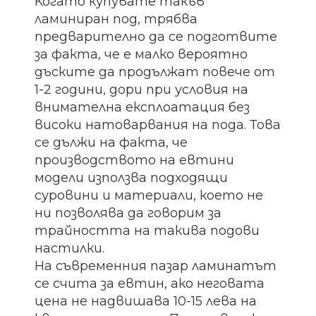
Когато купувате такъв
ламиниран под, трябва
предварително да се подготвите
за факта, че е малко вероятно
дъските да продължат повече от
1-2 години, дори при условия на
внимателна експлоатация без
високи натоварвания на пода. Това
се дължи на факта, че
производството на евтини
модели използва подходящи
суровини и материали, което не
ни позволява да говорим за
трайността на такива подови
настилки.
На съвременния пазар ламинатът
се счита за евтин, ако неговата
цена не надвишава 10-15 лева на