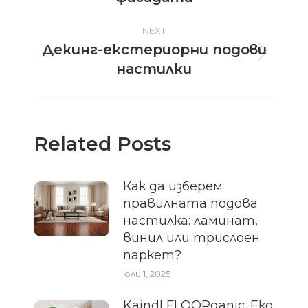
NEXT
Декинг-екстериорни подови
Next
настилки
post:
Related Posts
Как да изберем
правилната подова
настилка: ламинат,
винил или трислоен
паркет?
юли 1, 2025
Kaindl FLOORganic. Еко