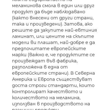
меламинова смола в един или друг
продукт да бъде наблюдавано
(както внесени от други страни,
така и произведени). Затова, ако
решите да закупите най-евтиния
ламинат, или цените на скъпите
модели ви плашат, най-добре е да
предпочитате европейските
марки (важно е, че продуктите се
произвеждат във фабрика,
разположена в една от
европейските страни). В Северна
Америка и Европа съществуват
доста строги стандарти, които
контролират качеството и
количеството на меламина,
използван в производството на
различни продукти.