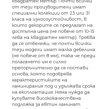
квадратен метър. Почти всички
от тези производители имат
специални колекции от 23 или 31
класа на износоустойчивост, в
които декорите се предлагат на
достъпна цена (не повече от 10-15
лева на квадратен метър). Трябва
да се отбележи, че почти всички
тези модели имат малка дебелина
(не повече от 8 мм), така че преди
полагането им е силно
препоръчително да се постави
основа, която подобрява
характеристиките на
ламинирания под и удължава срока
на експлоатация. Няма нужда да
купувате висококачествена
подложка за евтин ламинат.