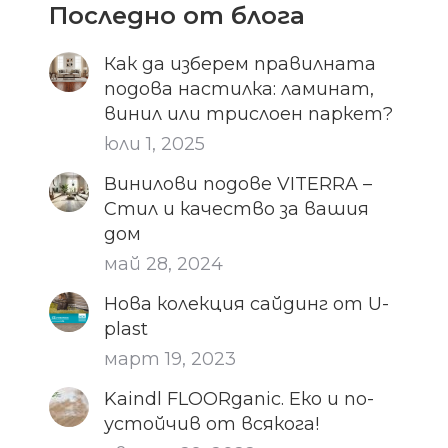
Последно от блога
Как да изберем правилната
подова настилка: ламинат,
винил или трислоен паркет?
юли 1, 2025
Винилови подове VITERRA –
Стил и качество за вашия
дом
май 28, 2024
Нова колекция сайдинг от U-
plast
март 19, 2023
Kaindl FLOORganic. Еко и по-
устойчив от всякога!