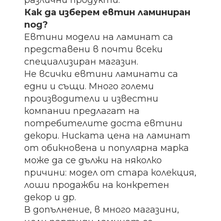
Как да изберем евтин ламиниран
под?
Евтини модели на ламинат са
представени в почти всеки
специализиран магазин.
Не всички евтини ламинати са
едни и същи. Много големи
производители и известни
компании предлагат на
потребителите доста евтини
декори. Ниската цена на ламинат
от обикновена и популярна марка
може да се дължи на няколко
причини: модел от стара колекция,
лоши продажби на конкретен
декор и др.
В допълнение, в много магазини,