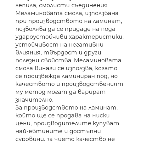
лепила, смолисти съединения.
Меламиновата смола, използвана
при производството на ламинат,
позволява да се придаде на пода
удароустойчиви характеристики,
устойчивост на негативни
влияния, твърдост и други
полезни свойства. Меламиновата
смола винаги се използва, когато
се произвежда ламиниран под, но
качеството и производственият
му метод могат да варират
значително.
За производството на ламинат,
който ще се продава на ниски
цени, производителите купуват
най-евтините и достъпни
суровини, за чието качество не