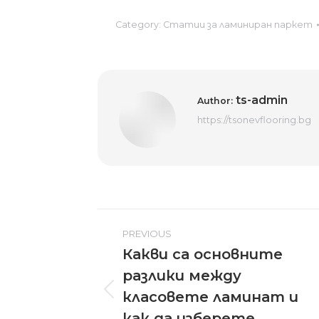
Category:
Статии за ламиниран паркет
ts-admin
Author:
https://tsonevflooring.bg
Post
PREVIOUS
navigation
Какви са основните
разлики между
Previous
класовете ламинат и
post:
как да изберете