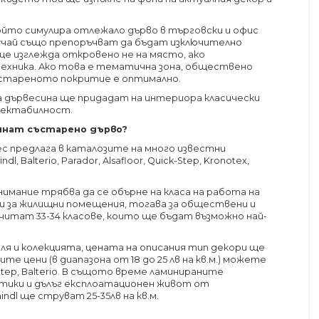
който симулира отлежало дърво в търговски и офис
учай също препоръчват да бъдат изключително
е изглежда откровено не на място, ако
ехника. Ако това е тематична зона, обществено
състареното покритие е оптимално.
 дървесина ще придадат на интериора класически
пектабилност.
минат състарено дърво?
с предлага в каталозите на много известни
 Balterio, Parador, Alsafloor, Quick-Step, Kronotex,
нимание трябва да се обърне на класа на работа на
щи за жилищни помещения, тогава за обществени и
читат 33-34 класове, които ще бъдат възможно най-
я и колекцията, цената на описания тип декори ще
е цени (в диапазона от 18 до 25 лв на кв.м.) можете
tep, Balterio. В същото време ламинираните
тики и дълъг експлоатационен живот от
indl ще струват 25-35лв на кв.м.