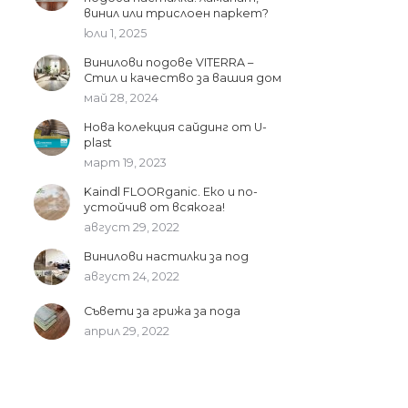
винил или трислоен паркет?
юли 1, 2025
Винилови подове VITERRA –
Стил и качество за вашия дом
май 28, 2024
Нова колекция сайдинг от U-
plast
март 19, 2023
Kaindl FLOORganic. Еко и по-
устойчив от всякога!
август 29, 2022
Винилови настилки за под
август 24, 2022
Съвети за грижа за пода
април 29, 2022