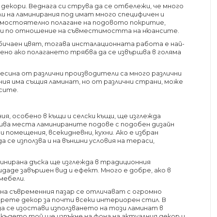
декори. Веднага си струва да се отбележи, че много
и на ламинирания под имат много специфичен и
 самостоятелно полагане на подовото покритие,
ти по отношение на съвместимостта на нюансите.
обичаен цвят, тогава инсталационната работа е най-
ено ако полагането трябва да се извършва в голяма
есина от различни производители са много различни
ния има същия ламинат, но от различни страни, може
нсите.
, особено в къщи и селски къщи, ще изглежда
кива места ламинираните подове с подобен дизайн
 помещения, всекидневни, кухни. Ако е избран
 се използва и на външни условия на тераси,
инирана дъска ще изглежда в традиционния
даде завършен вид и ефект. Много е добре, ако в
мебели.
на съвременния пазар се отличават с огромно
рете декор за почти всеки интериорен стил. В
да се изостави използването на този ламинат в
където той ще изпъкне на фона на актуалния декор и