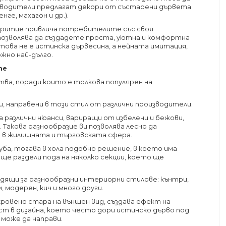
изводители предлагат декори от състарени дървета
нге, махагон и др.).
критие привлича потребителите със своя
 позволява да създадете проста, уютна и комфортна
 това не е истинска дървесина, а нейната имитация,
жно най-дълго.
те
тва, поради които е толкова популярен на
, направени в този стил от различни производители.
 различни нюанси, вариращи от избелени и бежови,
 Такова разнообразие ви позволява лесно да
 в жилищната и търговската сфера.
уба, тогава в хола подобно решение, в което има
 ще раздели пода на няколко секции, което ще
одящи за разнообразни интериорни стилове: кънтри,
, модерен, кич и много други.
ровено стара на външен вид, създава ефект на
 в дизайна, което често дори истинско дърво под
 може да направи.