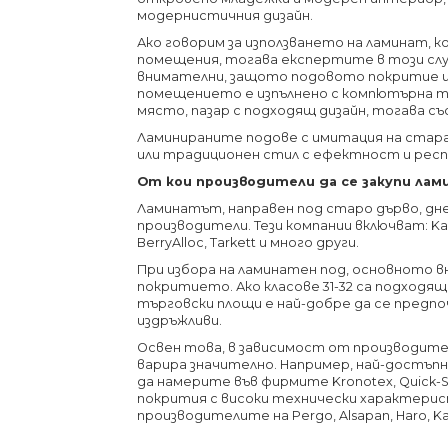
модернистичния дизайн.
Ако говорим за използването на ламинат, 
помещения, тогава експертите в този сл
внимателни, защото подовото покритие щ
помещението е изпълнено с компютърна т
място, пазар с подходящ дизайн, тогава 
Ламинираните подове с имитация на стара
или традиционен стил с ефектност и рес
От кои производители да се закупи ла
Ламинатът, направен под старо дърво, дне
производители. Тези компании включват: Kaindl,
BerryAlloc, Tarkett и много други.
При избора на ламинатен под, основното в
покритието. Ако класове 31-32 са подходя
търговски площи е най-добре да се предпо
издръжливи.
Освен това, в зависимост от производител
варира значително. Например, най-достъпнит
да намерите във фирмите Kronotex, Quick-S
покрития с високи технически характерис
производителите на Pergo, Alsapan, Haro, Ka