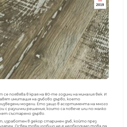
2019
се появява в края на 80-те години на миналия век. И
вят имитация на дъбово дърво, което
оизведени модели. Ето защо в асортимента на много
 с различни решения, които са повече или по-малко
ркет състарено дърво.
, изработен в декор старинен дъб, който през
лярен. Освен това изобщо не е необходимо това да