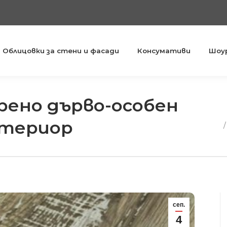
Облицовки за стени и фасади
Консумативи
Шоу
ено дърво-особен
You are 
нтериор
сеп.
4