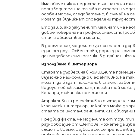
Има обаче някои недостатъци на този тип 
производители на такива състарени модел
особен модел, следователно, в случай на
могат да възникнат определени труднос
Ето защо, ако закупеният ламинат има не
добре поверена на професионалисти (особ
стая и обществени места).
В допълнение, моделите за състарена дърв
един от друг. Освен това, дори една компа
да има забележими разлики в дизайна и нюа
Използване в интериора
Старата дървесина в жилищните помещения
възможно най-солидно и ефективно. На та
могат да бъдат положени в спални, работни
водоустойчив ламинат, тогава той може да
веранди, тавански помещения.
Атрактивна и респективно състарена лам
класически интериор, на който може да при
стаята са инсталирани антики и свързани 
Предвид факта, че моделите от този тип 
разнообразие от цветове, можете да избе
същото време, разбира се, се препоръчва 
откровено младежки и модерен интериор, 