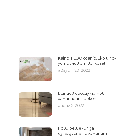
Kaindl FLOORganic. Еко и по-
устойчив от всякога!
август 29, 2022
Гланцов срещу матов
ламиниран паркет
април 5, 2022
Нови решения за
използване на ламинат