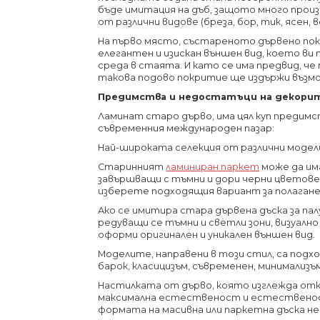
бъде имитация на дъб, защото много про
от различни видове (бреза, бор, тик, ясен, ве
На първо място, състареното дървено по
елегантен и изискан външен вид, което ви
среда в стаята. И като се има предвид, че
такова подово покритие ще издържи възмо
Предимства и недостатъци на декори
Ламинат старо дърво, има цял куп предимс
съвременния международен пазар:
Най-широката селекция от различни модели
Старинният
ламиниран паркет
може да има
завършващи с тъмни и дори черни цветове.
изберете подходящия вариант за полагане
Ако се имитира стара дървена дъска за пал
редуващи се тъмни и светли зони, визуално
оформи оригинален и уникален външен вид.
Моделите, направени в този стил, са подх
барок, класицизъм, съвременен, минимализъм
Настилката от дърво, която изглежда отк
максимална естественост и естественост
формата на масивна или паркетна дъска не