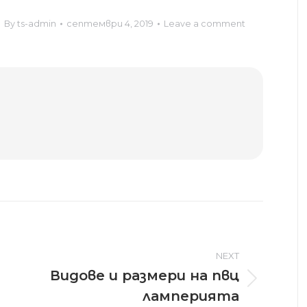
By
ts-admin
септември 4, 2019
Leave a comment
NEXT
Видове и размери на пвц
Next
ламперията
post: