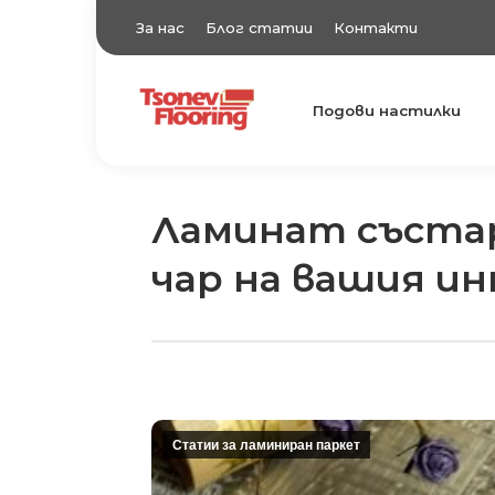
За нас
Блог статии
Контакти
Подови настилки
TsonevFlooring
Подови настилки
Ламинат състар
чар на вашия и
Статии за ламиниран паркет