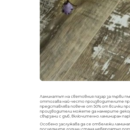
Ламинатът на световния пазар за първи път 
оттогава най-често производителите пра
представлява повече от 50% от всички пр
производители можете да намерите декори
свързани с дъб, включително ламиниран па
Особено заслужава да се отбележи ламинат
последните години стана невероятно попу