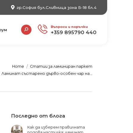
гр.София бул.Сливница зона Б-18 бл.4
Search:
Въпроси и поръчки
рум
+359 895790 440
here:
Home
Статии за ламиниран паркет
Ламинат състарено дърво-особен чар на…
Последно от блога
Как да изберем правилната
подова настилка: ламинат,