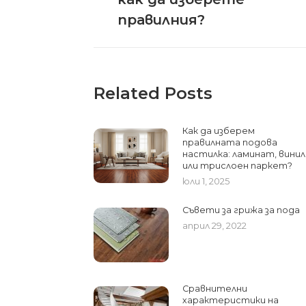
правилния?
Related Posts
Как да изберем
правилната подова
настилка: ламинат, винил
или трислоен паркет?
юли 1, 2025
Съвети за грижа за пода
април 29, 2022
Сравнителни
характеристики на