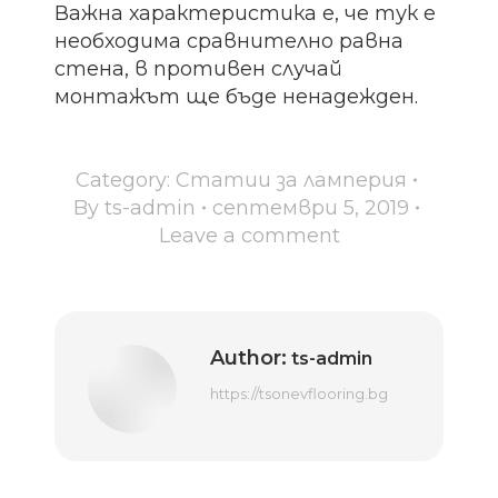
Важна характеристика е, че тук е
необходима сравнително равна
стена, в противен случай
монтажът ще бъде ненадежден.
Category:
Статии за ламперия
By
ts-admin
септември 5, 2019
Leave a comment
Author:
ts-admin
https://tsonevflooring.bg