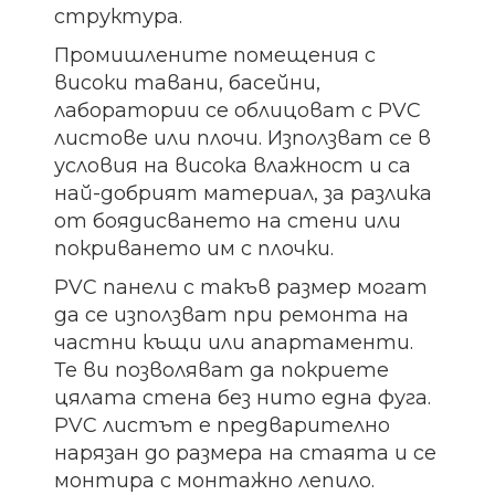
структура.
Промишлените помещения с
високи тавани, басейни,
лаборатории се облицоват с PVC
листове или плочи. Използват се в
условия на висока влажност и са
най-добрият материал, за разлика
от боядисването на стени или
покриването им с плочки.
PVC панели с такъв размер могат
да се използват при ремонта на
частни къщи или апартаменти.
Те ви позволяват да покриете
цялата стена без нито една фуга.
PVC листът е предварително
нарязан до размера на стаята и се
монтира с монтажно лепило.