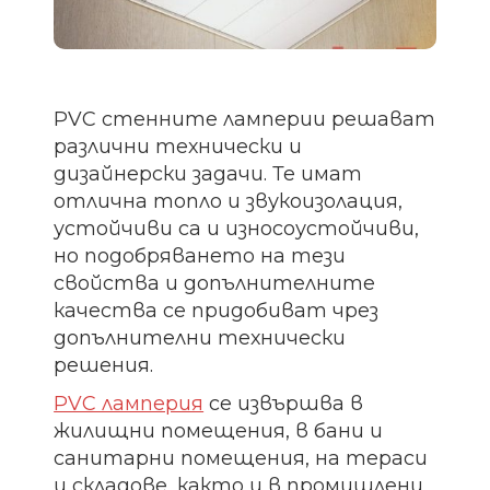
PVC стенните ламперии решават
различни технически и
дизайнерски задачи. Те имат
отлична топло и звукоизолация,
устойчиви са и износоустойчиви,
но подобряването на тези
свойства и допълнителните
качества се придобиват чрез
допълнителни технически
решения.
PVC ламперия
се извършва в
жилищни помещения, в бани и
санитарни помещения, на тераси
и складове, както и в промишлени