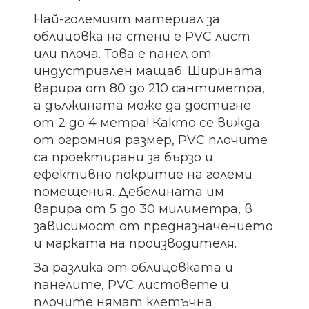
Най-големият материал за
облицовка на стени е PVC лист
или плоча. Това е панел от
индустриален мащаб. Ширината
варира от 80 до 210 сантиметра,
а дължината може да достигне
от 2 до 4 метра! Както се вижда
от огромния размер, PVC плочите
са проектирани за бързо и
ефективно покритие на големи
помещения. Дебелината им
варира от 5 до 30 милиметра, в
зависимост от предназначението
и марката на производителя.
За разлика от облицовката и
панелите, PVC листовете и
плочите нямат клетъчна