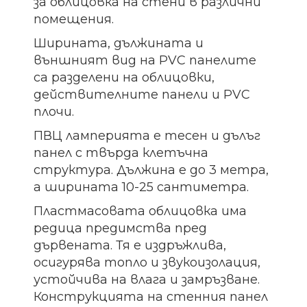
за облицовка на стени в различни
помещения.
Ширината, дължината и
външният вид на PVC панелите
са разделени на облицовки,
действителните панели и PVC
плочи.
ПВЦ ламперията е тесен и дълъг
панел с твърда клетъчна
структура. Дължина е до 3 метра,
а ширината 10-25 сантиметра.
Пластмасовата облицовка има
редица предимства пред
дървената. Тя е издръжлива,
осигурява топло и звукоизолация,
устойчива на влага и замръзване.
Конструкцията на стенния панел