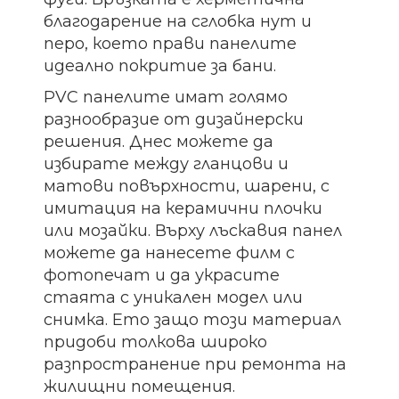
благодарение на сглобка нут и
перо, което прави панелите
идеално покритие за бани.
PVC панелите имат голямо
разнообразие от дизайнерски
решения. Днес можете да
избирате между гланцови и
матови повърхности, шарени, с
имитация на керамични плочки
или мозайки. Върху лъскавия панел
можете да нанесете филм с
фотопечат и да украсите
стаята с уникален модел или
снимка. Ето защо този материал
придоби толкова широко
разпространение при ремонта на
жилищни помещения.