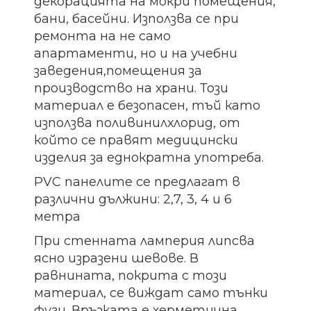
декорацията на мокри помещения,
бани, басейни. Използва се при
ремонта на не само
апартаменти, но и на учебни
заведения,помещения за
производство на храни. Този
материал е безопасен, тъй като
използва поливинилхлорид, от
който се правят медицински
изделия за еднократна употреба.
PVC панелите се предлагат в
различни дължини: 2,7, 3, 4 и 6
метра
При стенната ламперия липсва
ясно изразени шевове. В
равнината, покрита с този
материал, се виждат само тънки
фуги. Връзката е херметична