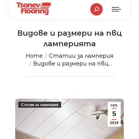
Search:
Видове и размери на пвц
ламперията
You are here:
Home
Статии за ламперия
Видове и размери на пвц…
Статии за ламперия
сеп.
5
2019