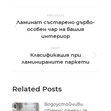
Post
PREVIOUS
Ламинат състарено дърво-
navigation
особен чар на вашия
Previous
post:
интериор
NEXT
Класификация при
Next
ламинираните паркети
post:
Related Posts
Водоустойчиви
стенни панели за