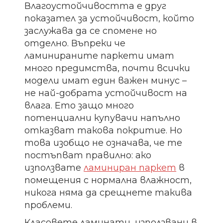
Влагоустойчивостта е друг
показател за устойчивост, който
заслужава да се спомене но
отделно. Въпреки че
ламинираните паркети имат
много предимства, почти всички
модели имат един важен минус –
не най-добрата устойчивост на
влага. Ето защо много
потенциални купувачи напълно
отказват такова покритие. Но
това изобщо не означава, че те
постъпват правилно: ако
използвате
ламиниран паркет
в
помещения с нормална влажност,
никога няма да срещнете такива
проблеми.
Класовете ламинати, използвани в