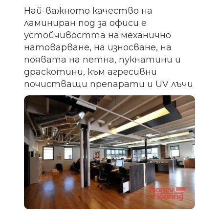
Най-важното качество на
ламиниран под за офиси е
устойчивостта на:механично
натоварване, на износване, на
появата на петна, пукнатини и
драскотини, към агресивни
почистващи препарати и UV лъчи