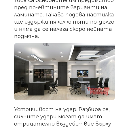
Това са основните им предимство
пред по-евтините варианти на
ламината. Такава подова настилка
ще издържи няколко пъти по-дълго
и няма да се налага скоро нейната
подмяна.
Устойчивост на удар. Разбира се,
силните удари могат да имат
отрицателно въздействие върху