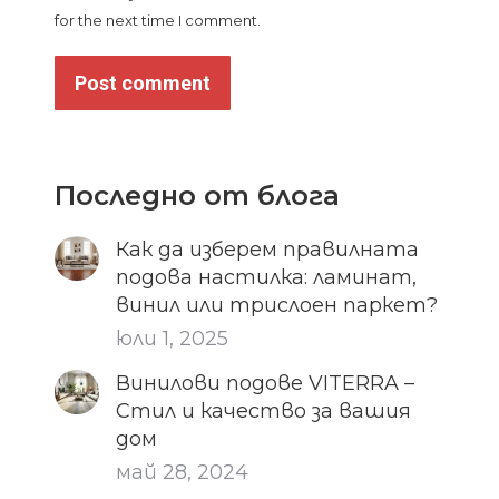
for the next time I comment.
Post comment
Последно от блога
Как да изберем правилната
подова настилка: ламинат,
винил или трислоен паркет?
юли 1, 2025
Винилови подове VITERRA –
Стил и качество за вашия
дом
май 28, 2024