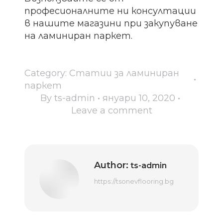
професионалните ни консултации
в нашите магазини при закупуване
на ламиниран паркет.
Category:
Статии за ламиниран
паркет
By
ts-admin
януари 10, 2020
Leave a comment
Author:
ts-admin
https://tsonevflooring.bg