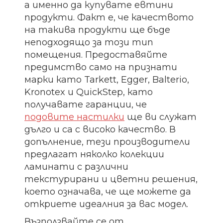
а именно да купувате евтини
продукти. Факт е, че качеството
на такива продукти ще бъде
неподходящо за този тип
помещения. Предоставяйте
предимство само на признати
марки като Tarkett, Egger, Balterio,
Kronotex и QuickStep, като
получавате гаранции, че
подовите настилки
ще ви служат
дълго и са с високо качество. В
допълнение, тези производители
предлагат няколко колекции
ламинати с различни
текстурирани и цветни решения,
което означава, че ще можете да
откриете идеалния за вас модел.
Възползвайте се от