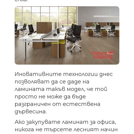
Иновативните технологии днес
позволяват да се даде на
ламината такъв модел, че той
просто не може да бъде
разграничен от естествена
дървесина.
Ако закупувате ламинат за офиса,
никога не търсете лесният начин