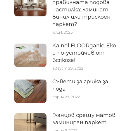
правилната подова
настилка: ламинат,
винил или трислоен
паркет?
юли 1, 2025
Kaindl FLOORganic. Еко
и по-устойчив от
всякога!
август 29, 2022
Съвети за грижа за
пода
април 29, 2022
Гланцов срещу матов
ламиниран паркет
април 5, 2022