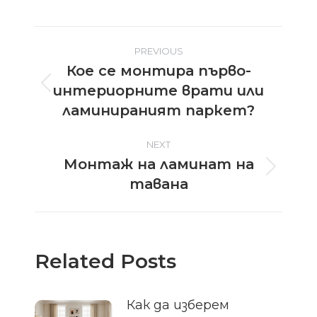
Post
PREVIOUS
Кое се монтира първо-
navigation
интериорните врати или
Previous
post:
ламинираният паркет?
NEXT
Монтаж на ламинат на
Next
тавана
post:
Related Posts
Как да изберем