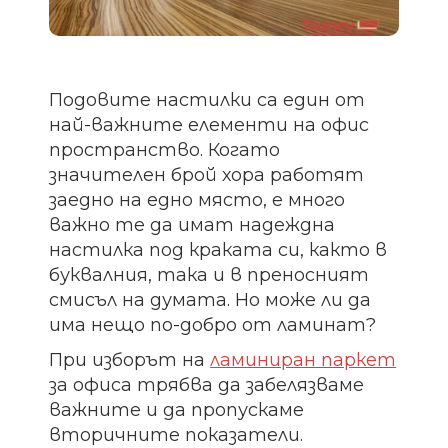
Подовите настилки са един от
най-важните елементи на офис
пространство. Когато
значителен брой хора работят
заедно на едно място, е много
важно те да имат надеждна
настилка под краката си, както в
буквалния, така и в преносният
смисъл на думата. Но може ли да
има нещо по-добро от ламинат?
При изборът на
ламиниран паркет
за офиса трябва да забелязваме
важните и да пропускаме
вторичните показатели.