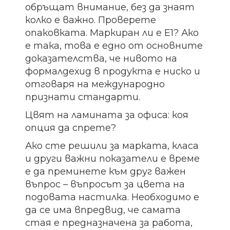
обръщат внимание, без да знаят
колко е важно. Проверете
опаковката. Маркиран ли е Е1? Ако
е така, това е едно от основните
доказателства, че нивото на
формалдехид в продукта е ниско и
отговаря на международно
признати стандарти.
Цвят на ламината за офиса: коя
опция да спрете?
Ако сте решили за марката, класа
и други важни показатели е време
е да преминете към друг важен
въпрос – въпросът за цвета на
подовата настилка. Необходимо е
да се има впредвид, че самата
стая е предназначена за работа,