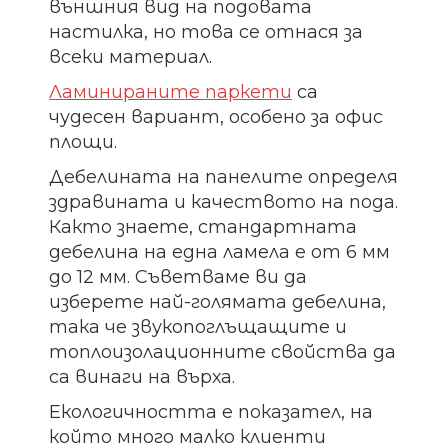
външния вид на подовата
настилка, но това се отнася за
всеки материал.
Ламинираните паркети
са
чудесен вариант, особено за офис
площи.
Дебелината на панелите определя
здравината и качеството на пода.
Както знаете, стандартната
дебелина на една ламела е от 6 мм
до 12 мм. Съветваме ви да
изберете най-голямата дебелина,
така че звукопоглъщащите и
топлоизолационните свойства да
са винаги на върха.
Екологичността е показател, на
който много малко клиенти