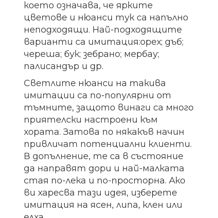
което означава, че ярките
цветове и нюанси тук са напълно
неподходящи. Най-подходящите
варианти са имитация:орех; дъб;
череша; бук; зебрано; мербау;
палисандър и др.
Светлите нюанси на такива
имитации са по-популярни от
тъмните, защото винаги са много
приятелски настроени към
хората. Затова по някакъв начин
привличат потенциални клиенти.
В допълнение, те са в състояние
да направят дори и най-малката
стая по-лека и по-просторна. Ако
ви харесва тази идея, изберете
имитация на ясен, липа, клен или
елха.