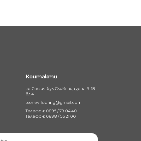
Контакти
гр.София бул.Сливница зона Б-18
бл.4
tsonevflooring@gmail.com
Телефон: 0895 / 79 04 40
Телефон: 0898 / 56 21 00
tion