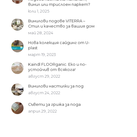
винил или трислоен паркет?
юли 1, 2025
Винилови подове VITERRA –
Стил и качество за вашия дом
май 28, 2024
Нова колекция сайдинг от U-
plast
март 19, 2023
Kaindl FLOORganic. Еко и по-
устойчив от всякога!
август 29, 2022
Винилови настилки за под
август 24, 2022
Съвети за грижа за пода
април 29, 2022