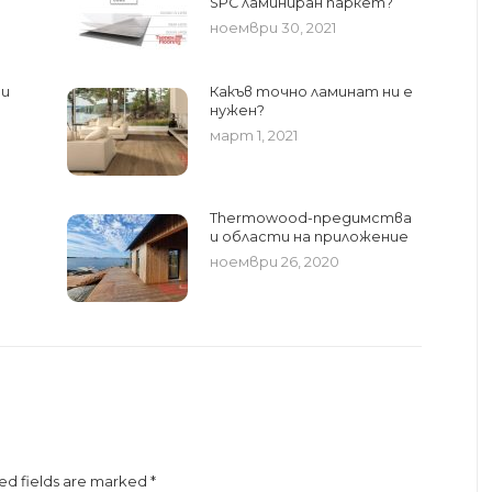
SPC ламиниран паркет?
ноември 30, 2021
ри
Какъв точно ламинат ни е
нужен?
март 1, 2021
Thermowood-предимства
и области на приложение
ноември 26, 2020
red fields are marked
*