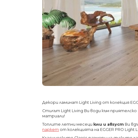
Декори ламинат Light Living от колекция E
Стилът Light Living Ви води към приятелск
матриали!
Топлите летни месеци
юли и август
Ви вд
паркет
от колекцията на EGGER PRO Light L
Класическите Classic размери на дъските х