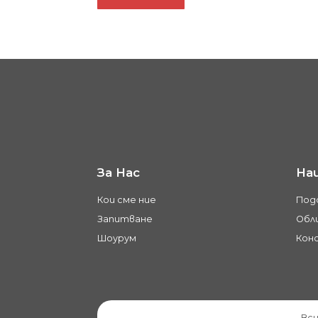
За Нас
На
Кои сме ние
Под
Запитване
Обли
Шоурум
Кон
Вси