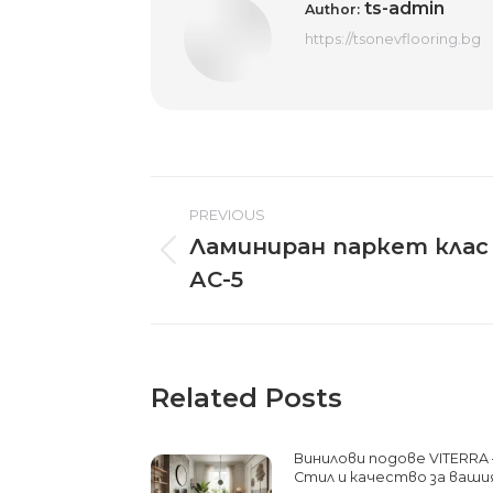
ts-admin
Author:
https://tsonevflooring.bg
Post
PREVIOUS
navigation
Ламиниран паркет клас
Previous
АС-5
post:
Related Posts
Винилови подове VITERRA 
Стил и качество за ваши