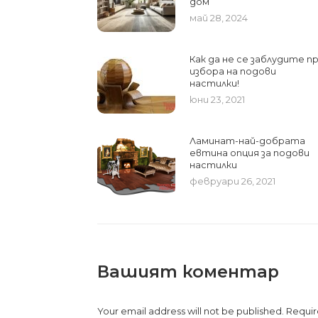
дом
май 28, 2024
Как да не се заблудите п
избора на подови
настилки!
юни 23, 2021
Ламинат-най-добрата
евтина опция за подови
настилки
февруари 26, 2021
Вашият коментар
Your email address will not be published. Requi