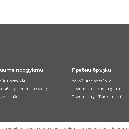
шите продукти
Правни връзки
ови настилки
Условия за ползване
цовки за стени и фасади
Политика за лични данни
сумативи
Политика за “Бисквитки”
чки права запазени от TsonevFlooring 2025. Website by {a}Supersti