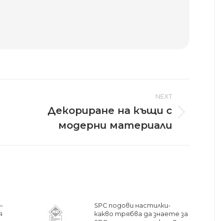
NEXT
Декориране на къщи с
Next
модерни материали
post:
–
SPC подови настилки-
я
какво трябва да знаете за