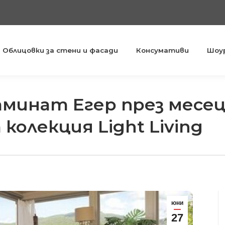
Облицовки за стени и фасади
Консумативи
Шоу
аминат Егер през месе
колекция Light Living
юни
27