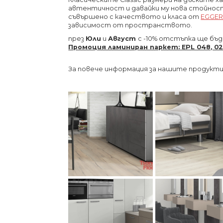
автентичност и давайки му нова стойнос
съвършено с качеството и класа от
EGGE
зависимост от пространството.
през
Юли
и
Август
с -10% отстъпка ще бъ
Промоция ламиниран паркет: EPL 048, 028, 01
За повече информация за нашите продукти