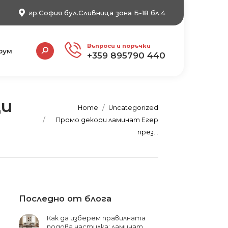
гр.София бул.Сливница зона Б-18 бл.4
Search:
Въпроси и поръчки
рум
+359 895790 440
ци
You are here:
Home
Uncategorized
Промо декори ламинат Егер
през…
Последно от блога
Как да изберем правилната
подова настилка: ламинат,