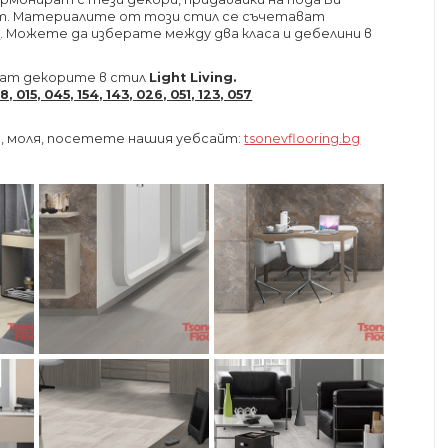
т. Материалите от този стил се съчетават
R
. Можете да изберате между два класа и дебелини в
дат декорите в стил
Light Living.
5, 045, 154, 143, 026, 051, 123, 057
, моля, посетете нашия уебсайт:
tsonevflooring.bg