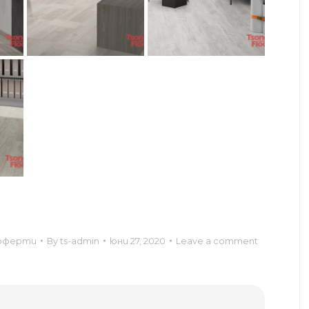
 оферти
By
ts-admin
юни 27, 2020
Leave a comment