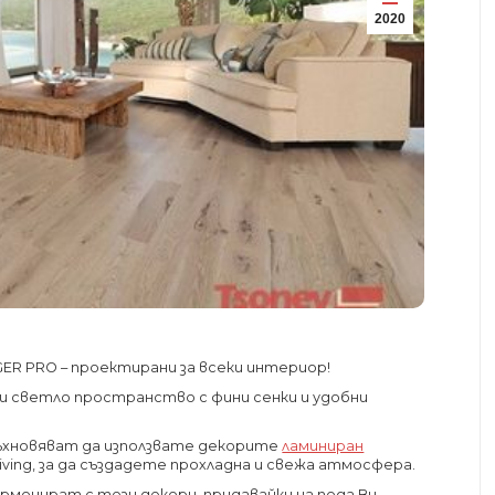
2020
GGER PRO – проектирани за всеки интериор!
о и светло пространство с фини сенки и удобни
ъхновяват да използвате декорите
ламиниран
iving, за да създадете прохладна и свежа атмосфера.
армонират с тези декори, придавайки на пода Ви