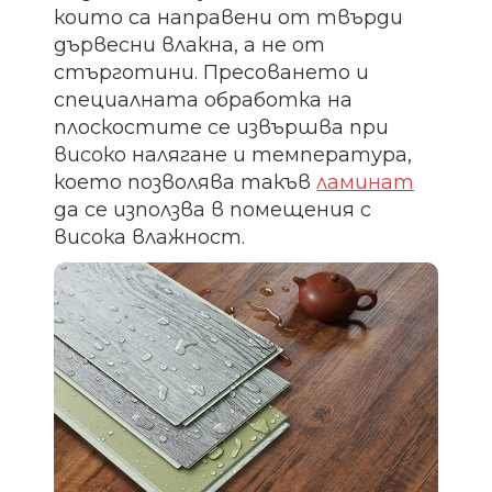
които са направени от твърди
дървесни влакна, а не от
стърготини. Пресоването и
специалната обработка на
плоскостите се извършва при
високо налягане и температура,
което позволява такъв
ламинат
да се използва в помещения с
висока влажност.