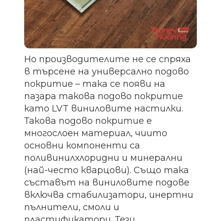
Но производителите не се спряха
в търсене на универсално подово
покритие – така се появи на
пазара такова подово покритие
като LVT виниловите настилки.
Такова подово покритие е
многослоен материал, чиито
основни компоненти са
поливинилхлоридни и минерални
(най-често кварцови). Също така
съставът на виниловите подове
включва стабилизатори, инертни
пълнители, смоли и
пластификатори. Тези