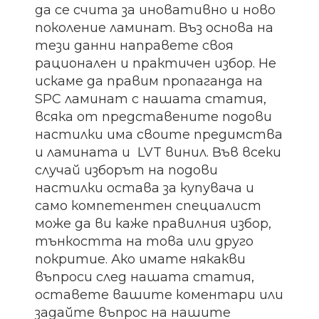
да се счита за иновативно и ново
поколение ламинат. Въз основа на
тези данни направете своя
рационален и практичен избор. Не
искаме да правим пропаганда на
SPC ламинат с нашата статия,
всяка от представените подови
настилки има своите предимства
и ламината и LVT винил. Във всеки
случай изборът на подови
настилки остава за купувача и
само компетентен специалист
може да ви каже правилния избор,
тънкостта на това или друго
покритие. Ако имате някакви
въпроси след нашата статия,
оставете вашите коментари или
задайте въпрос на нашите