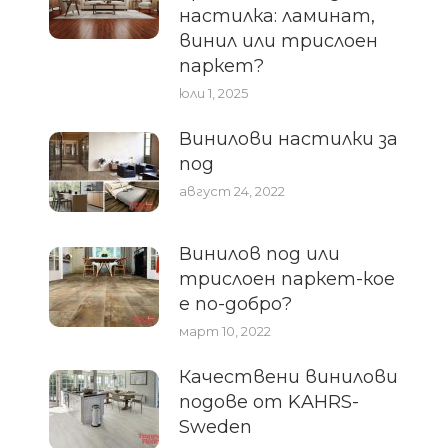
настилка: ламинат,
винил или трислоен
паркет?
юли 1, 2025
Винилови настилки за
под
август 24, 2022
Винилов под или
трислоен паркет-кое
е по-добро?
март 10, 2022
Качествени винилови
подове от KAHRS-
Sweden