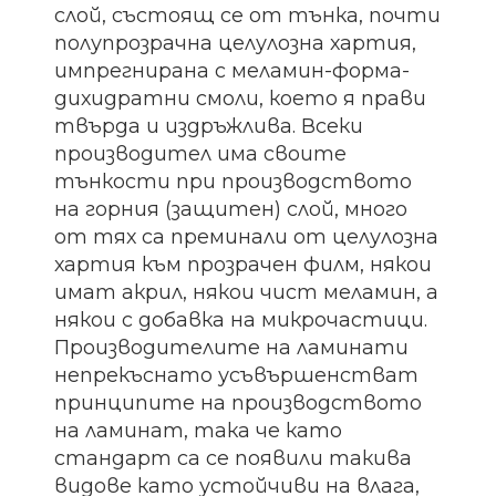
слой, състоящ се от тънка, почти
полупрозрачна целулозна хартия,
импрегнирана с меламин-форма-
дихидратни смоли, което я прави
твърда и издръжлива. Всеки
производител има своите
тънкости при производството
на горния (защитен) слой, много
от тях са преминали от целулозна
хартия към прозрачен филм, някои
имат акрил, някои чист меламин, а
някои с добавка на микрочастици.
Производителите на ламинати
непрекъснато усъвършенстват
принципите на производството
на ламинат, така че като
стандарт са се появили такива
видове като устойчиви на влага,