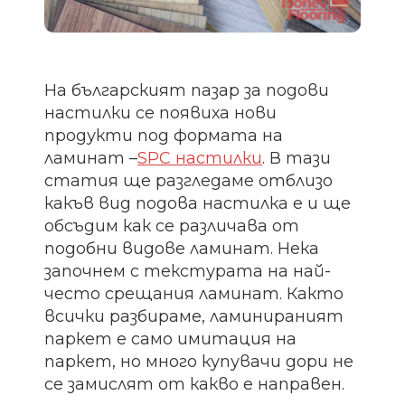
На българският пазар за подови
настилки се появиха нови
продукти под формата на
ламинат –
SPC настилки
. В тази
статия ще разгледаме отблизо
какъв вид подова настилка е и ще
обсъдим как се различава от
подобни видове ламинат. Нека
започнем с текстурата на най-
често срещания ламинат. Както
всички разбираме, ламинираният
паркет е само имитация на
паркет, но много купувачи дори не
се замислят от какво е направен.