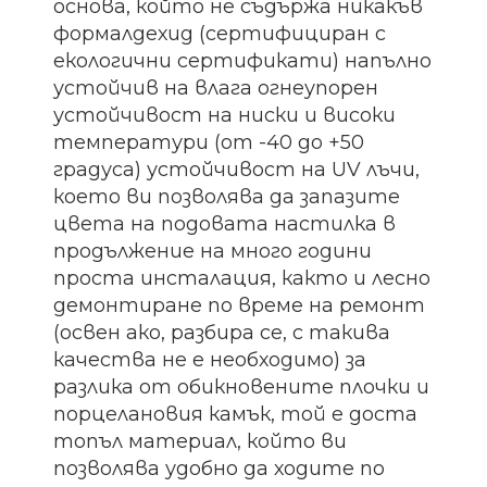
основа, който не съдържа никакъв
формалдехид (сертифициран с
екологични сертификати) напълно
устойчив на влага огнеупорен
устойчивост на ниски и високи
температури (от -40 до +50
градуса) устойчивост на UV лъчи,
което ви позволява да запазите
цвета на подовата настилка в
продължение на много години
проста инсталация, както и лесно
демонтиране по време на ремонт
(освен ако, разбира се, с такива
качества не е необходимо) за
разлика от обикновените плочки и
порцелановия камък, той е доста
топъл материал, който ви
позволява удобно да ходите по