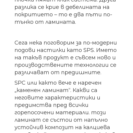
разлика се крие в дебелината на
покритието – то е два пъти по-
тънко от ламината.
Сега нека поговорим за по-модерни
подови настилки като SPS. Името
на такъв продукт е съвсем ново и
производствените технологии се
различават от предишните.
SPC или както вече е наречен
„каменен ламинат“. Какви са
неговите характеристики и
предимства пред всички
горепосочени материали. този
ламинат се състои от напълно
устойчив композит на калциева