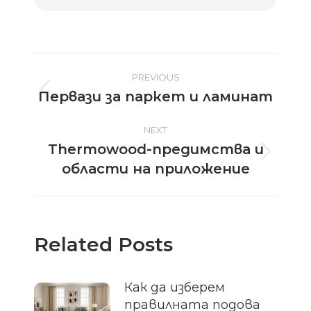
Post
PREVIOUS
Первази за паркет и ламинат
Previous
navigation
post:
NEXT
Thermowood-предимства и
Next
области на приложение
post:
Related Posts
Как да изберем
правилната подова