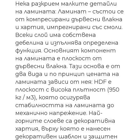
Нека разкрием малките детайли
на ламината: Ламинат – състои се
от компресирани дървесни влакна
и хартия, импрегнирани със смоли.
Всеки слой има собствена
дебелина и изпълнява определена
функция. Основният компонент
на ламината е плоскост от
дървесни влакна. Тази основа е от
два вида и по принцип цената на
ламината зависи от нея: HDF е
плоскост с висока плътност (950
кг / м3), която осигурява
стабилността на ламината до
механично напрежение. Най-
горните слоеве са декоративна
хартия, върху която е нанесен
декоративен шаблон и защитен