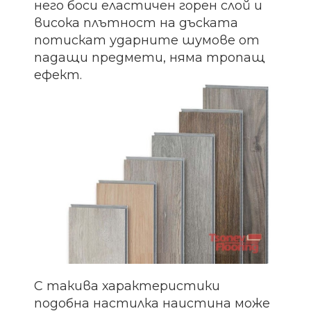
него боси еластичен горен слой и
висока плътност на дъската
потискат ударните шумове от
падащи предмети, няма тропащ
ефект.
С такива характеристики
подобна настилка наистина може