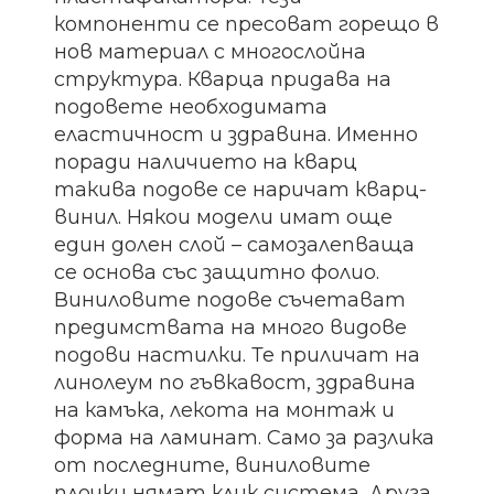
компоненти се пресоват горещо в
нов материал с многослойна
структура. Кварца придава на
подовете необходимата
еластичност и здравина. Именно
поради наличието на кварц
такива подове се наричат ​​кварц-
винил. Някои модели имат още
един долен слой – самозалепваща
се основа със защитно фолио.
Виниловите подове съчетават
предимствата на много видове
подови настилки. Те приличат на
линолеум по гъвкавост, здравина
на камъка, лекота на монтаж и
форма на ламинат. Само за разлика
от последните, виниловите
плочки нямат клик система. Друга