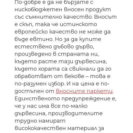
По-добре е да не бързате с
нискобюджетен вносен продукт
със съмнително качество. Вносът
е скъп, така че истинското
европейско качество не може да
бъде евтино. Но за да купите
естествено дъбово дърво,
произведено в страната ни,
където расте тази дървесина,
където хората са свикнали да го
обработват от векове – това е
по-разумен избор. И на цена е по-
достъпен от
вносните паркети
.
Единственото предупреждение е,
че у нас има все по-малко
дървесина, производителите
трудно намират
висококачествен материал за