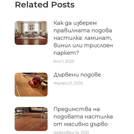
Related Posts
Как да изберем
правилната подова
настилка: ламинат,
винил или трислоен
паркет?
юли 1, 2025
Дървени подове
януари 21, 2022
Предимства на
подовата настилка
от масивно дърво
декември 14, 2021