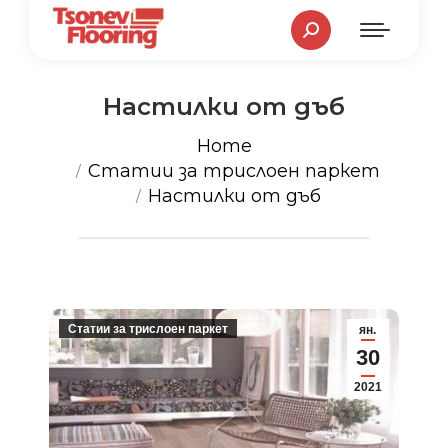
Search:
Настилки от дъб
You are here:
Home
Статии за трислоен паркет
Настилки от дъб
Статии за трислоен паркет
ян.
30
2021