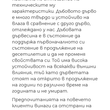
техническите му
характеристики. Дъбовото дърво
е много твърдо и устойчиво на
влага в сравнение с друго дърво,
отглеждано у нас. Дъбовата
дървесина е в състояние да
поддържа първоначалното си
състояние в продължение на
десетилетия и да не променя
свойствата си. Той има висока
устойчивост на всякакви външни
влияния, тъй като дърветата
стоят на открито в продължение
на години по различно време на
годината и не умират.
Предпочитанията на повечето
клиенти винаги са отстрани на