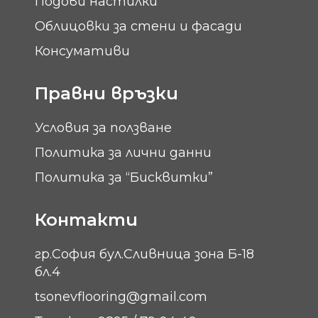
Подови настилки
Облицовки за стени и фасади
Консумативи
Правни връзки
Условия за ползване
Политика за лични данни
Политика за “Бисквитки”
Контакти
гр.София бул.Сливница зона Б-18
бл.4
tsonevflooring@gmail.com