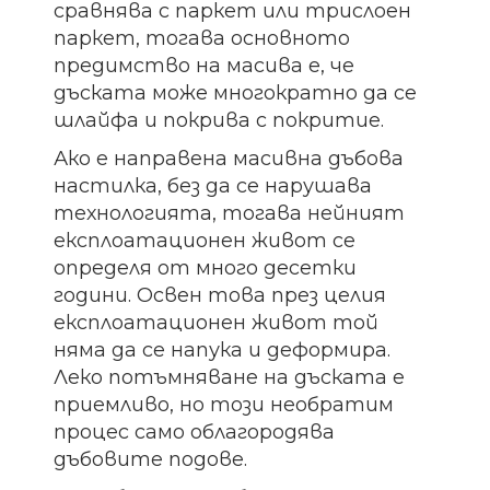
сравнява с паркет или трислоен
паркет, тогава основното
предимство на масива е, че
дъската може многократно да се
шлайфа и покрива с покритие.
Ако е направена масивна дъбова
настилка, без да се нарушава
технологията, тогава нейният
експлоатационен живот се
определя от много десетки
години. Освен това през целия
експлоатационен живот той
няма да се напука и деформира.
Леко потъмняване на дъската е
приемливо, но този необратим
процес само облагородява
дъбовите подове.