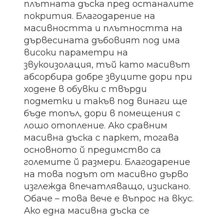
плътната дъска пред останалите
покрития. Благодарение на
масивността и плътността на
дървесината дъбовият под има
високи параметри на
звукоизолация, тъй като масивът
абсорбира добре звуците дори при
ходене в обувки с твърди
подметки и такъв под винаги ще
бъде топъл, дори в помещения с
лошо отопление. Ако сравним
масивна дъска с паркет, тогава
основното й предимство са
големите й размери. Благодарение
на това подът от масивно дърво
изглежда впечатляващо, изискано.
Обаче – това вече е въпрос на вкус.
Ако една масивна дъска се