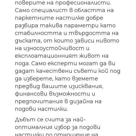
поверите на професионалисти.
Само специалист в областта на
паркетните настилке добре
разбира такива параметри като
стабилността и твърдостта на
дъската, от които зависи нивото
на износоустойчивост и
експлоатационният живот на
пода. Само експерти могат да ви
дадат качествени съвети кой под
да изберете, като вземете
предвид вашите изисквания,
финансови възможности и
предпочитания в дизайна на
подови настилки.
Дъбът се счита за най-
оптималния избор за подови
настилки по отношение на