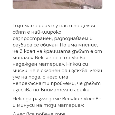
Този материал е у нас и по целия
свят е най-широко
разпространен, разпознаваем и
разбира се обичан. Но има мнение,
че в края на краищата дъбът е от
миналия век, че не е толкова
надежден материал. Някой си
мисли, че е склонен да изсъхва, лежи
зле на пода, с него има
непрекъснати проблеми, че дъбът
изисква по-внимателни грижи.
Нека да разгледаме всички плюсове
и минуси на този материал:
Днес все повече хора