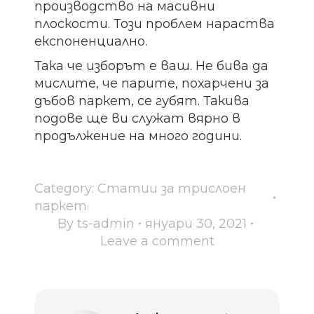
производство на масивни
плоскости. Този проблем нараства
експоненциално.
Така че изборът е ваш. Не бива да
мислите, че парите, похарчени за
дъбов паркет, се губят. Такива
подове ще ви служат вярно в
продължение на много години.
Category:
Статии за трислоен
паркет
By
ts-admin
януари 30, 2021
Leave a comment