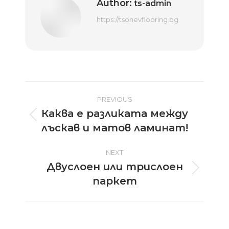
Author:
ts-admin
https://tsonevflooring.bg
Post
PREVIOUS
Каква е разликата между
navigation
Previous
лъскав и матов ламинат!
post:
NEXT
Двуслоен или трислоен
Next
паркет
post: