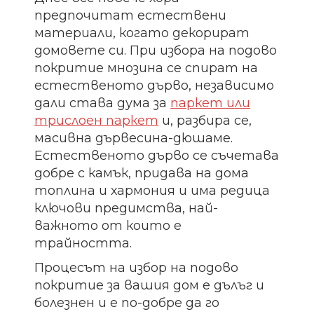
предпочитат естествени
материали, когато декорират
домовете си. При избора на подово
покритие мнозина се спират на
естественото дърво, независимо
дали става дума за
паркет или
трислоен паркет
и, разбира се,
масивна дървесина-дюшаме.
Естественото дърво се съчетава
добре с камък, придава на дома
топлина и хармония и има редица
ключови предимства, най-
важното от които е
трайността.
Процесът на избор на подово
покритие за вашия дом е дълъг и
болезнен и е по-добре да го