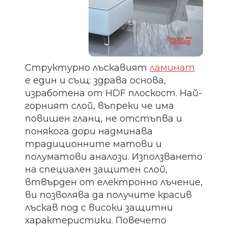
Структурно лъскавият
ламинат
е един и същ: здрава основа,
изработена от HDF плоскост. Най-
горният слой, въпреки че има
повишен гланц, не отстъпва и
понякога дори надминава
традиционните матови и
полуматови аналози. Използването
на специален защитен слой,
втвърден от електронно лъчение,
ви позволява да получите красив
лъскав под с високи защитни
характеристики. Повечето