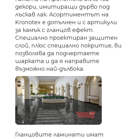
декори, имитиращи дърво под
лъскав лак. Асортиментът на
Kronotex е допълнен и с артикули
за камък с гланцов ефект.
Специално проектиран защитен
слой, плюс специално покритие, ви
позволява да подчертаете
шарката и да я направите
възможно най-дълбока.
Гланцовите ламинати имат