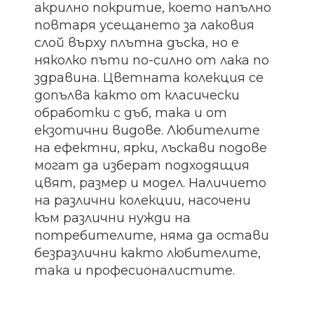
акрилно покритие, което напълно
повтаря усещането за лаковия
слой върху плътна дъска, но е
няколко пъти по-силно от лака по
здравина. Цветната колекция се
допълва както от класически
обработки с дъб, така и от
екзотични видове. Любителите
на ефектни, ярки, лъскави подове
могат да изберат подходящия
цвят, размер и модел. Наличието
на различни колекции, насочени
към различни нужди на
потребителите, няма да остави
безразлични както любителите,
така и професионалистите.