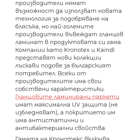
производители нямат
възможност да използват новата
технология за подобряване на
блясъка, но най-големите
производители въвеждат гланцов
ламинат в продуктовата си гама.
Компании като Kronotex и Kaindl
представят нови колекции
лъскави подове за българският
потребител. Всеки от
производителите има свои
собствени характеристики.
Гланцовите ламинирани паркети
имат максимална UV защита (не
избледняват), а покритието им
има антистатични и
антибактериални свойства.
Гамата на Кронотекс включва