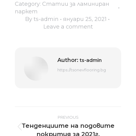
Category:
Статии за ламиниран
паркет
By
ts-admin
януари 25, 2021
Leave a comment
Author:
ts-admin
https://tsonevflooring.bg
Post
PREVIOUS
Тенденциите на подовите
navigation
Previous
покрития за 2021г.