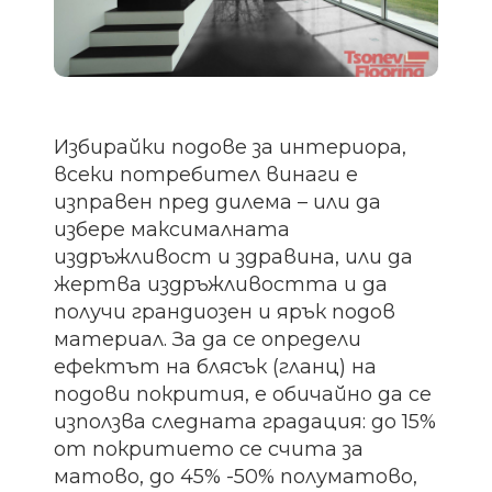
Избирайки подове за интериора,
всеки потребител винаги е
изправен пред дилема – или да
избере максималната
издръжливост и здравина, или да
жертва издръжливостта и да
получи грандиозен и ярък подов
материал. За да се определи
ефектът на блясък (гланц) на
подови покрития, е обичайно да се
използва следната градация: до 15%
от покритието се счита за
матово, до 45% -50% полуматово,