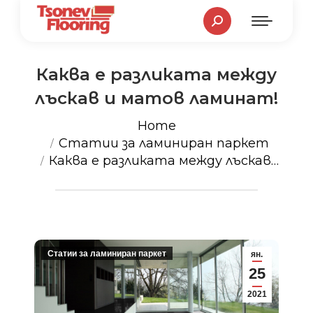
Search:
Каква е разликата между
лъскав и матов ламинат!
You are here:
Home
Статии за ламиниран паркет
Каква е разликата между лъскав…
Статии за ламиниран паркет
ян.
25
2021