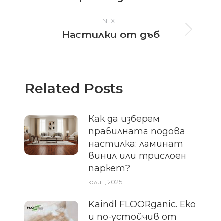
post:
NEXT
Настилки от дъб
Next
post:
Related Posts
Как да изберем
правилната подова
настилка: ламинат,
винил или трислоен
паркет?
юли 1, 2025
Kaindl FLOORganic. Еко
и по-устойчив от