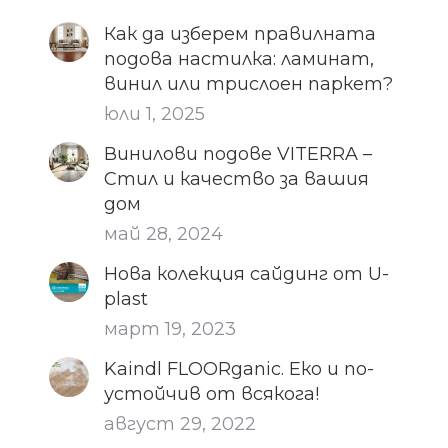
Как да изберем правилната
подова настилка: ламинат,
винил или трислоен паркет?
юли 1, 2025
Винилови подове VITERRA –
Стил и качество за вашия
дом
май 28, 2024
Нова колекция сайдинг от U-
plast
март 19, 2023
Kaindl FLOORganic. Еко и по-
устойчив от всякога!
август 29, 2022