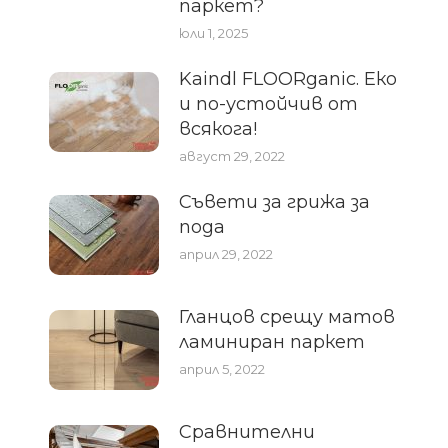
паркет?
юли 1, 2025
Kaindl FLOORganic. Еко
и по-устойчив от
всякога!
август 29, 2022
Съвети за грижа за
пода
април 29, 2022
Гланцов срещу матов
ламиниран паркет
април 5, 2022
Сравнителни