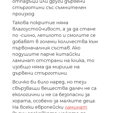
отпадъци или други дървени
стърготини със съмнителен
произход.
Такова покритие няма
влагоустойчивост, а за да стане
по -силно, лепилото и смолите се
добавят в големи количества към
първоначалния състав. Ако
подушите парче китайски
ламинат отстрани на клика, то
изобщо няма да мирише на
дървени стърготини.
Всичко би било наред, но тези
свързващи вещества далеч не са
екологични и не са безопасни за
хората, особено за малките деца.
На всеки европейски
ламинат