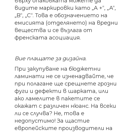
върху опаковката можете да
видите маркировки като „A +“, „A“,
„B“, „C“. Това е обозначението на
емисията (отделянето) на вредни
вещества и се възлага от
френската асоциация.⠀
Вие плащате за дизайна.
При закупуване на бюджетни
ламинати не се изненадвайте, че
при полагане ще срещнете грозни
фуги и дефекти в шарката, или
ако ламелите в пакетите се
окажат с различен нюанс. На всеки
ли се случва? Не, това е
недопустимо! За щастие
европейските производители на