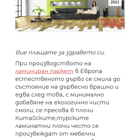
2021
Вие плащате за здравето си.
При производството на
ламиниран паркет
в Европа
естественото дърво се смила до
състояние на дървесно брашно и
едва след това, с минимално
добавяне на екологично чисти
смоли, се пресова в плочи.
Китайските,турските
ламинатни плочи често се
произвеждат от мебелни