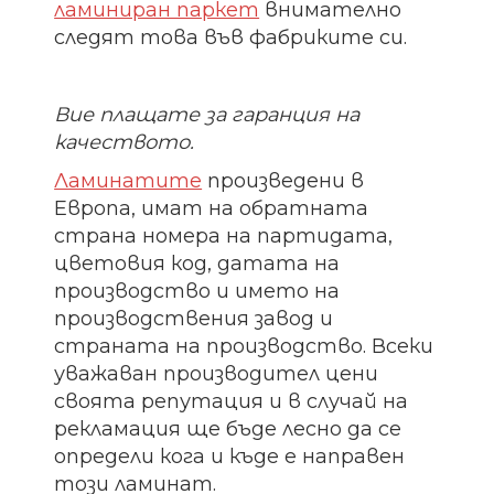
ламиниран паркет
внимателно
следят това във фабриките си.
Вие плащате за гаранция на
качеството.
Ламинатите
произведени в
Европа, имат на обратната
страна номера на партидата,
цветовия код, датата на
производство и името на
производствения завод и
страната на производство. Всеки
уважаван производител цени
своята репутация и в случай на
рекламация ще бъде лесно да се
определи кога и къде е направен
този ламинат.