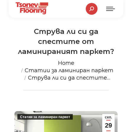
Search:
Струва ли си да
спестите от
ламинираният паркет?
You are here:
Home
Статии за ламиниран паркет
Струва ли си да спестите…
Статии за ламиниран паркет
сеп.
29