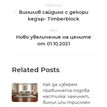
Post
PREVIOUS
Винилов сайдинг с декори
navigation
Previous
кедър- Timberblock
post:
NEXT
Ново увеличение на цените
Next
от 01.10.2021
post:
Related Posts
Как да изберем
правилната подова
настилка: ламинат,
винил или трислоен