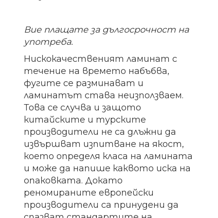
Вие плащате за дългосрочност на
употреба.
Нискокачественият ламинат с
течение на времето набъбва,
фугите се разминават и
ламинатът става неизползваем.
Това се случва и защото
китайските и турските
производители не са длъжни да
извършват изпитване на якост,
което определя класа на ламината
и може да напише каквото иска на
опаковката. Докато
реномираните европейски
производители са принудени да
спазват стандартите на