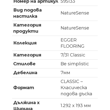
Номер на артикул
595133
Вид подова
NatureSense
настилка
Категория
NatureSense
продукти
EGGER
Колекция
FLOORING
Категория
7/31 Classic
Стилове
Be simplistic
Дебелина
7мм
CLASSIC –
Формат
Класическа
подова дъска
Дължина x
1.292 x 193 мм
Ширина