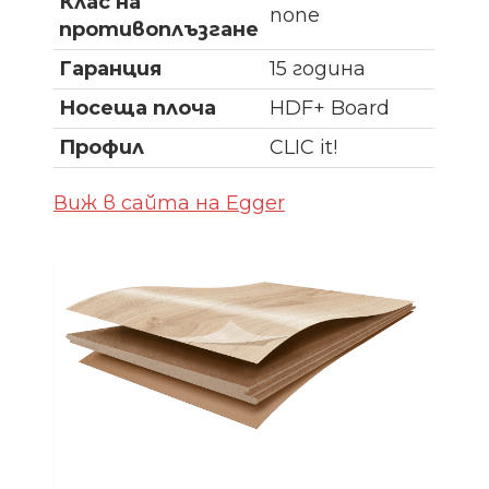
Клас на
none
противоплъзгане
Гаранция
15 година
Носеща плоча
HDF+ Board
Профил
CLIC it!
Виж в сайта на Egger