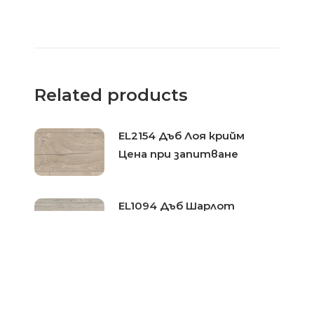
Related products
EL2154 Дъб Лоя крийм
Цена при запитване
EL1094 Дъб Шарлот
светлосив
Цена при запитване
EL2092 Дъб Ортега натур
Цена при запитване