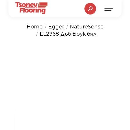
Search:
Home
Egger
NatureSense
You are here:
EL2968 Дъб Брук бял