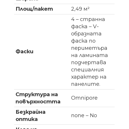
Площ/пакет
2,49 м²
4 – странна
фаска – V-
образната
фаска по
периметъра
Фаски
на ламината
подчертава
специалния
характер на
панелите.
Структура на
Omnipore
повърхността
Безкрайна
none – No
оптика