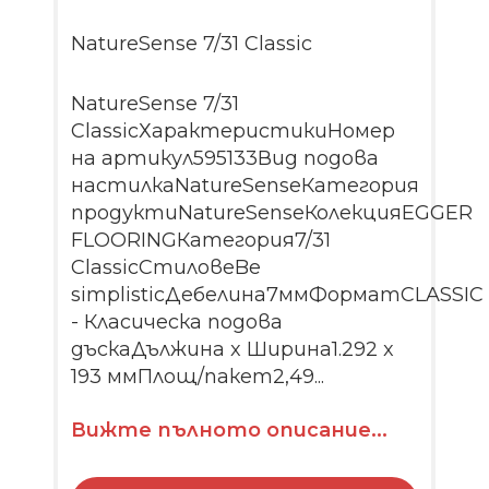
NatureSense 7/31 Classic
NatureSense 7/31
ClassicХарактеристикиНомер
на артикул595133Вид подова
настилкаNatureSenseКатегория
продуктиNatureSenseКолекцияEGGER
FLOORINGКатегория7/31
ClassicСтиловеBe
simplisticДебелина7ммФорматCLASSIC
- Класическа подова
дъскаДължина x Ширина1.292 x
193 ммПлощ/пакет2,49...
Вижте пълното описание...