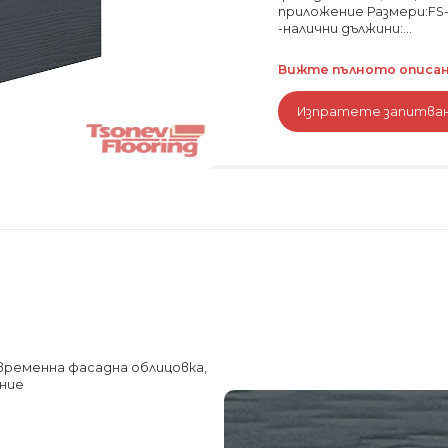
приложение Размери:FS-
-налични дължини:...
Вижте пълното описани
Изпратете запитва
съвременна фасадна облицовка,
ение