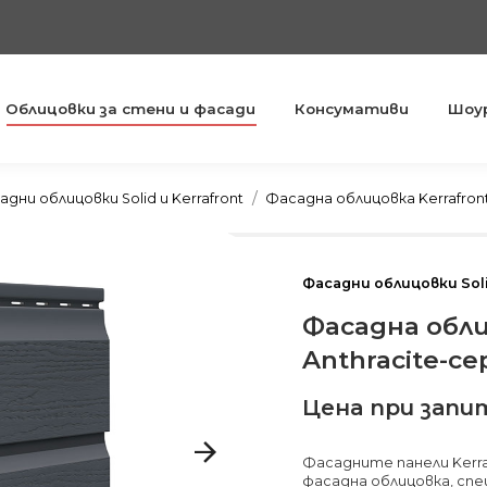
Облицовки за стени и фасади
Консумативи
Шоу
You are here:
дни облицовки Solid и Kerrafront
Фасадна облицовка Kerrafront 
Фасадни облицовки Soli
Фасадна обли
Anthracite-се
Цена при запи
Фасадните панели Kerraf
фасадна облицовка, сп