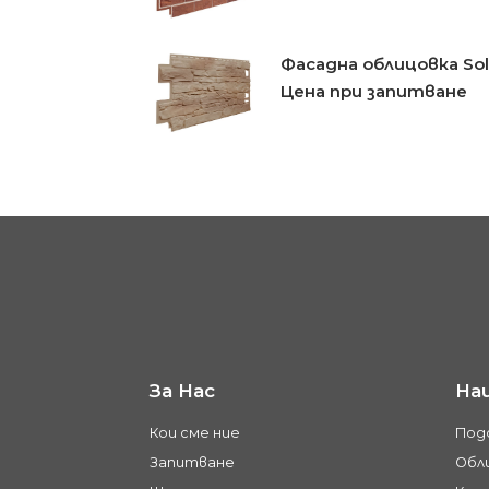
Фасадна облицовка Sol
Цена при запитване
За Нас
На
Кои сме ние
Под
Запитване
Обли