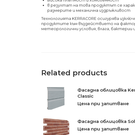
Висока плътност и хомогенност
в резултат на това продуктът се хара
размерите и механична издръжливост
Технологията KERRACORE осигурява изклю
продуктите към въздействието на факто
метеорологични условия, влага, бактерии и
Related products
Фасадна облицовка Ker
Classic
Цена при запитване
Фасадна облицовка Soli
Цена при запитване