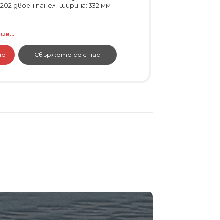
202 двоен панел -ширина: 332 мм
е...
не
Свържете се с нас