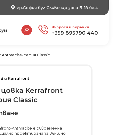
гр.София бул.Сливница зона Б-18 бл.4
Search:
Въпроси и поръчки
рум
+359 895790 440
Anthracite-серия Classic
d и Kerrafront
цовка Kerrafront
рия Classic
тване
ront-Anthracite е съвременна
ециално проектирана за външно