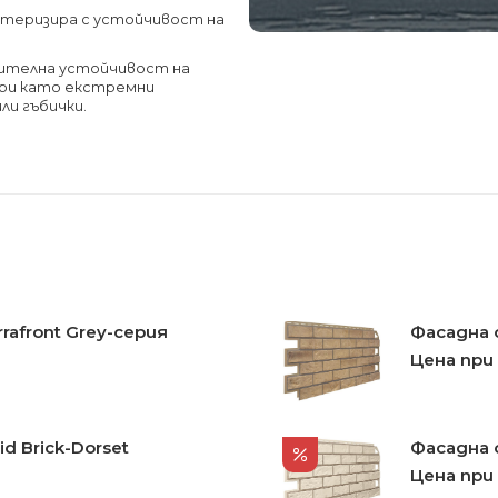
ктеризира с устойчивост на
чителна устойчивост на
ри като екстремни
ли гъбички.
rafront Grey-серия
Фасадна о
Цена при
d Brick-Dorset
Фасадна о
Цена при