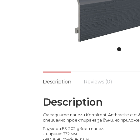
Description
Reviews (0)
Description
Фасадните панели Kerrafront-Anthracite е 
специално проектирана за външно прилож
Размери:FS-202 двоен панел
-ширина: 332 мм
-налични дължини: 6 м