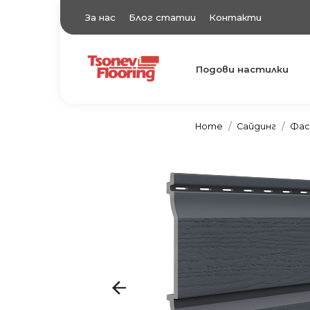
За нас
Блог статии
Контакти
Подови настилки
TsonevFlooring
Подови настилки
Home
Сайдинг
Фаса