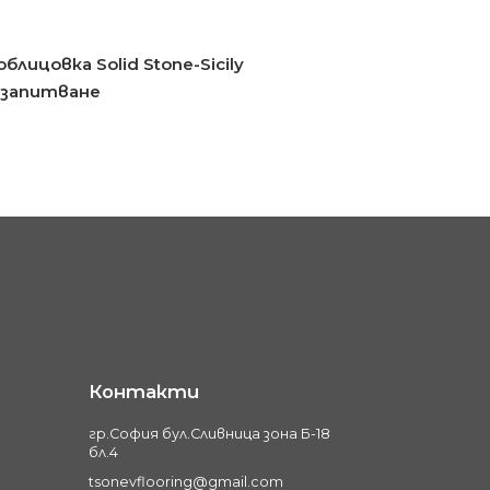
блицовка Solid Stone-Sicily
 запитване
Контакти
гр.София бул.Сливница зона Б-18
бл.4
tsonevflooring@gmail.com