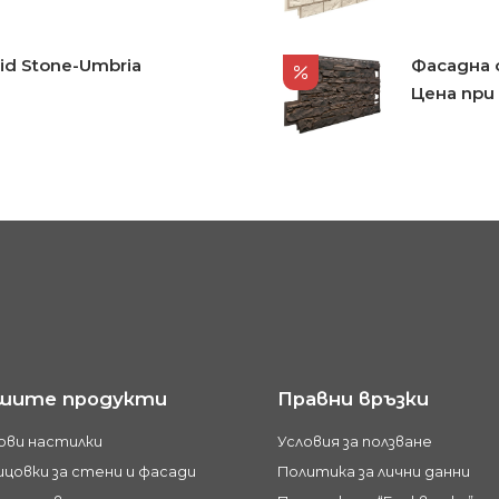
id Stone-Umbria
Фасадна о
Цена при
шите продукти
Правни връзки
ови настилки
Условия за ползване
цовки за стени и фасади
Политика за лични данни