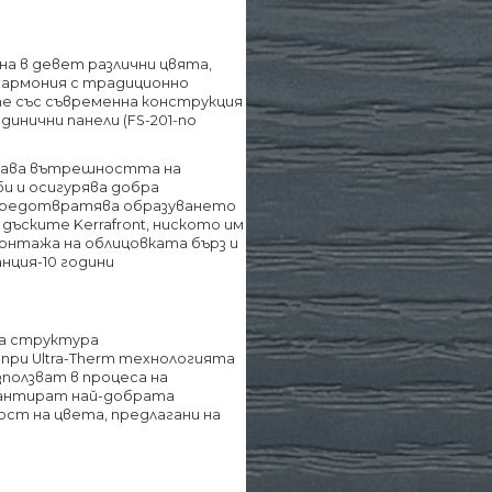
ена в девет различни цвята,
 хармония с традиционно
те със съвременна конструкция
единични панели (FS-201-по
щитава вътрешността на
и и осигурява добра
н предотвратява образуването
 дъските Kerrafront, ниското им
онтажа на облицовката бърз и
анция-10 години
на структура
при Ultra-Therm технологията
зползват в процеса на
рантират най-добрата
т на цвета, предлагани на