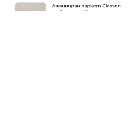
Ламиниран паркет Classen
Дъб Басано №37321-серия
Impression
Цена при запитване
Ламиниран паркет Classen
Дъб Аликанте №37324-
серия Impression
Цена при запитване
За Нас