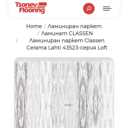
Search:
Home
Ламиниран паркет
Ламинат CLASSEN
You are here:
Ламиниран паркет Classen
Cerama Lahti 43523-серия Loft