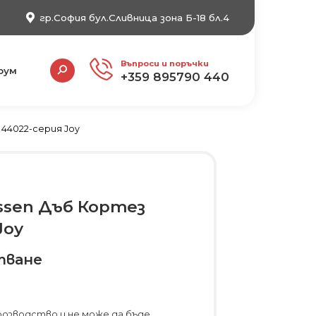
гр.София бул.Сливница зона Б-18 бл.4
Search:
Въпроси и поръчки
рум
+359 895790 440
 44022-серия Joy
ssen Дъб Кортез
Joy
тване
розводство и не може да бъде