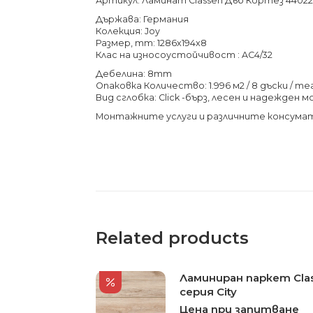
Артикул: Ламинат Classen Дъб Кортез 44022
Държава: Германия
Колекция: Joy
Размер, mm: 1286x194x8
Клас на износоустойчивост : AC4/32
Дебелина: 8mm
Опаковка Количество: 1.996 м2 / 8 дъски / тегл
Вид сглобка: Click -бърз, лесен и надежден 
Монтажните услуги и различните консума
Related products
Ламиниран паркет Cla
серия City
Цена при запитване