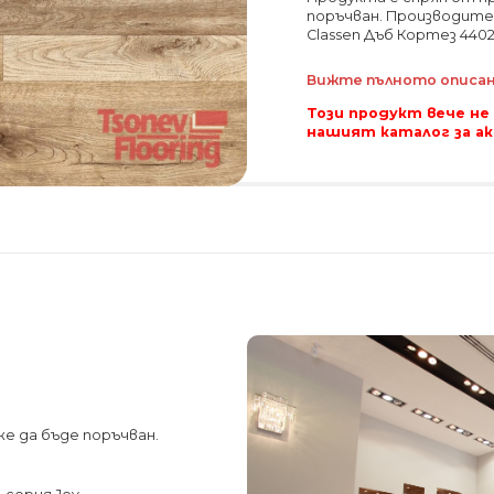
поръчван. Производите
Classen Дъб Кортез 4402
Вижте пълното описани
Този продукт вече не
нашият каталог за а
е да бъде поръчван.