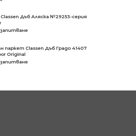
Classen Дъб Аляска №29253-серия
e
 запитване
н паркет Classen Дъб Градо 41407
or Original
 запитване