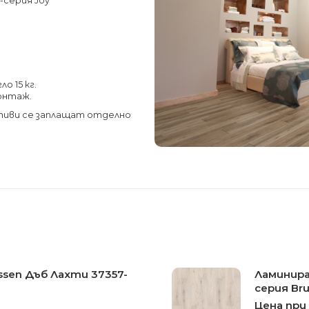
-серия Joy
о 15 кг.
монтаж.
тиви се заплащат отделно
ssen Дъб Лахти 37357-
Ламинира
серия Br
Цена при