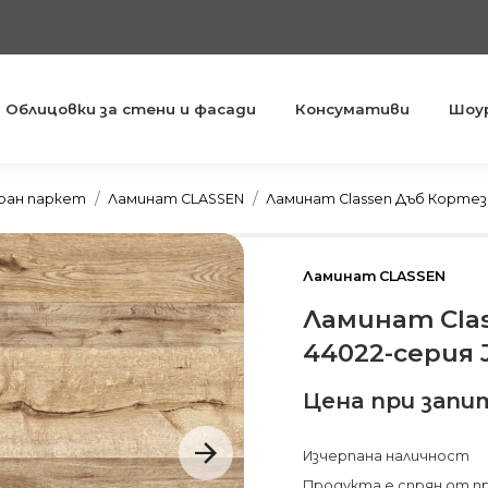
Облицовки за стени и фасади
Консумативи
Шоу
You are here:
ран паркет
Ламинат CLASSEN
Ламинат Classen Дъб Кортез
Ламинат CLASSEN
Ламинат Cla
44022-серия 
Цена при запи
Изчерпана наличност
Продукта е спрян от п