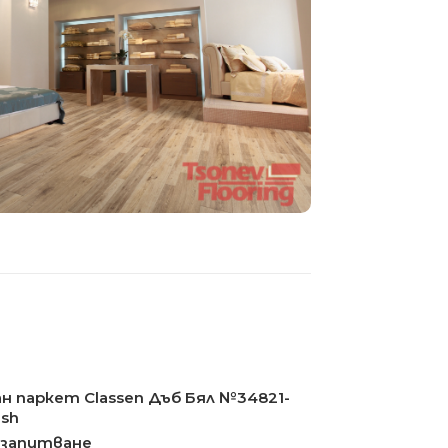
н паркет Classen Дъб Бял №34821-
ush
 запитване