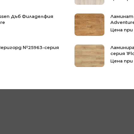
ssen Дъб Филаделфия
Ламинат 
re
Adventur
Цена при
Перигорд №25963-серия
Ламинира
серия 1Flo
Цена при