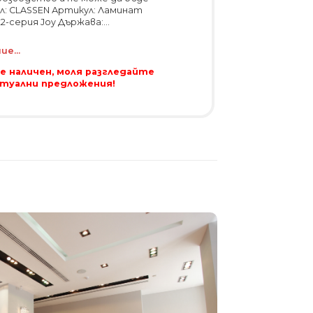
л: CLASSEN Артикул: Ламинат
2-серия Joy Държава:...
е...
 е наличен, моля разгледайте
ктуални предложения!