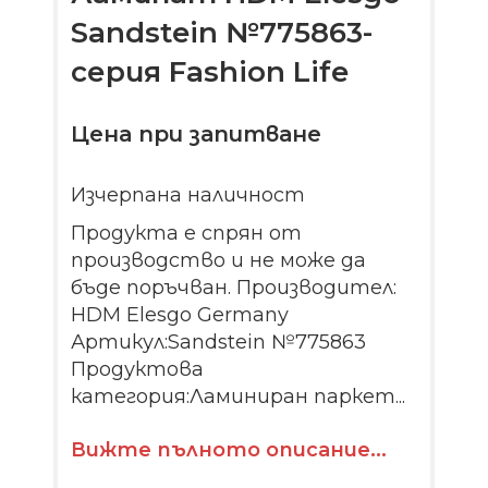
Sandstein №775863-
серия Fashion Life
Цена при запитване
Изчерпана наличност
Продукта е спрян от
производство и не може да
бъде поръчван. Производител:
HDM Elesgo Germany
Артикул:Sandstein №775863
Продуктова
категория:Ламиниран паркет...
Вижте пълното описание...