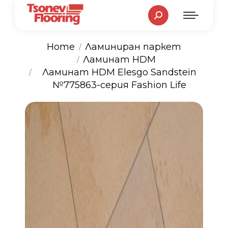
Search:
Home
Ламиниран паркет
Ламинат HDM
You are here:
Ламинат HDM Elesgo Sandstein
№775863-серия Fashion Life