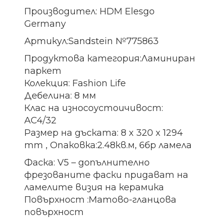
Производител: HDM Elesgo
Germany
Артикул:Sandstein №775863
Продуктова категория:Ламиниран
паркет
Колекция: Fashion Life
Дебелина: 8 мм
Клас на износоустоичивост:
AC4/32
Размер на дъската: 8 x 320 x 1294
mm , Опаковка:2.48кв.м, 6бр ламела
Фаска: V5 – допълнително
фрезованите фаски придават на
ламелите визия на керамика
Повърхност :Матово-гланцова
повърхност