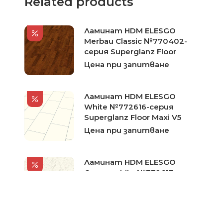
Related products
Ламинат HDM ELESGO
Merbau Classic №770402-
серия Superglanz Floor
Цена при запитване
Ламинат HDM ELESGO
White №772616-серия
Superglanz Floor Maxi V5
Цена при запитване
Ламинат HDM ELESGO
Cararra white №772617-
серия Superglanz Floor Maxi
V5
Цена при запитване