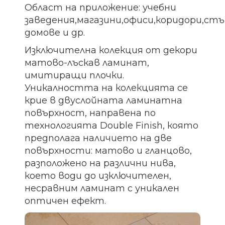
Област на приложение: учебни
заведения,магазини,офиси,коридори,ст
домове и др.
Изключителна колекция от декори
матово-лъскав ламинат,
имитиращи плочки.
Уникалността на колекцията се
крие в двуслойната ламинатна
повърхност, направена по
технологията Double Finish, която
предполага наличието на две
повърхности: матово и гланцово,
разположено на различни нива,
което води до изключителен,
несравним ламинат с уникален
оптичен ефект.