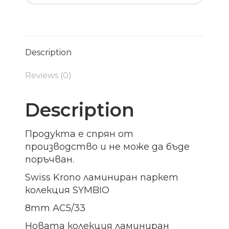
Description
Reviews (0)
Description
Продукта е спрян от
производство и не може да бъде
поръчван.
Swiss Krono ламиниран паркет
колекция SYMBIO
8mm AC5/33
Новата колекция ламиниран