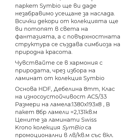
паркет Symbio ще ви даде
незабравимо усещане за наслада.
Всички
декори от колекцията ще
ви потопят в света на
фантазията, а с
повърхностната
структура се създава симбиоза на
природна красота.
Чувствайте се в хармония с
природата, чрез избора на
ламинат от колекция Symbio
Основа HDF, Дебелина 8mm, Клас
на износоустойчивост АС5/33
Размери на ламела:1380х193х8 , В
пакет 8бр ламели =2,131кв.м
Цените за ламинати Swiss
Krono колекция
SymBio
са
промоционални в лв/кв.м със вкл.