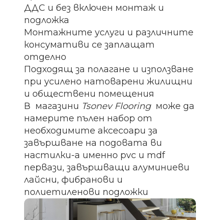
ДДС и без включен монтаж и
подложка
Монтажните услуги и различните
консумативи се заплащат
отделно
Подходящ за полагане и използване
при усилено натоварени жилищни
и обществени помещения
В магазини
Tsonev Flooring
може да
намерите пълен набор от
необходимите аксесоари за
завършване на подовата ви
настилки-а именно pvc и mdf
первази, завършващи алуминиеви
лайсни, фибранови и
полиетиленови подложки