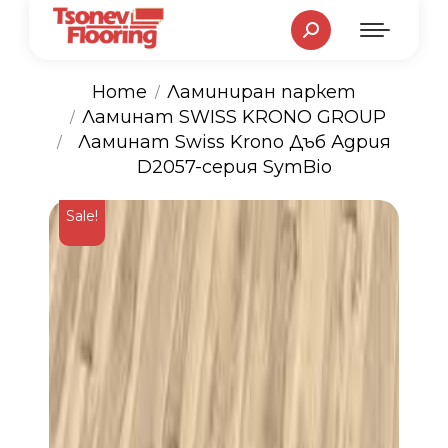
Search:
Home
Ламиниран паркет
Ламинат SWISS KRONO GROUP
You are here:
Ламинат Swiss Krono Дъб Адрия
D2057-серия SymBio
Sale!