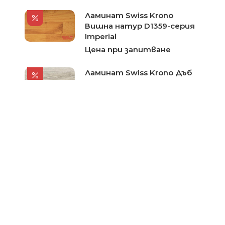
Ламинат Swiss Krono
Вишна натур D1359-серия
Imperial
Цена при запитване
Ламинат Swiss Krono Дъб
Сардиния 2080-серия Eco
tech
Цена при запитване
Ламинат Swiss Krono Дъб
Опушен D2740-серия
Grunhof
Цена при запитване
Ламинат Swiss Krono Дъб
Мемория D2994-серия
Synchro Tec
Цена при запитване