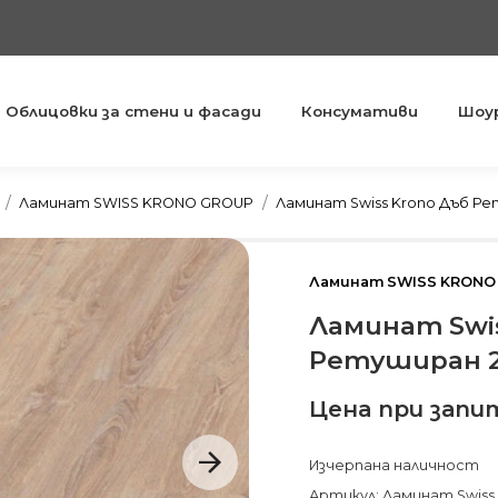
Облицовки за стени и фасади
Консумативи
Шоу
You are here:
Ламинат SWISS KRONO GROUP
Ламинат Swiss Krono Дъб Ре
Ламинат SWISS KRONO
Ламинат Swis
Ретуширан 2
Цена при запи
Изчерпана наличност
Артикул: Ламинат Swiss