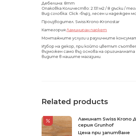
Дебелина: 8mm
Опаковка Количество: 2.131 м2 / 8 дъски / тегл
Вид сглобка: Click -бърз, лесен и надежден 
Производител: Swiss Krono-Kronostar
Категория:
Ламиниран паркет
Монтажните услуги и различните консума
Избор на декор, при който цветът съотв
възможен само въз основа на оригиналнат
видите в нашите магазини.
Related products
Ламинат Swiss Krono 
серия Grunhof
Цена при запитване