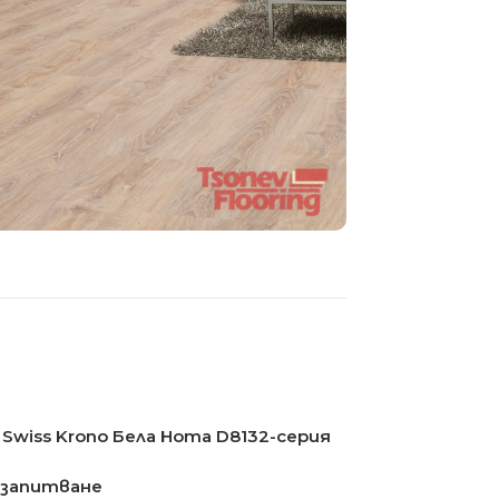
Swiss Krono Бела Нота D8132-серия
 запитване