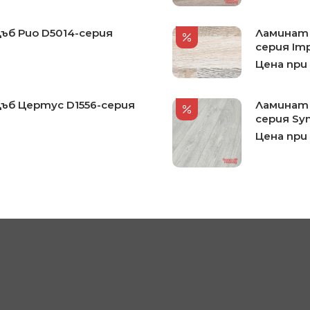
ъб Рио D5014-серия
Ламинат 
серия Imp
Цена при
Дъб Цертус D1556-серия
Ламинат 
серия Sy
Цена при