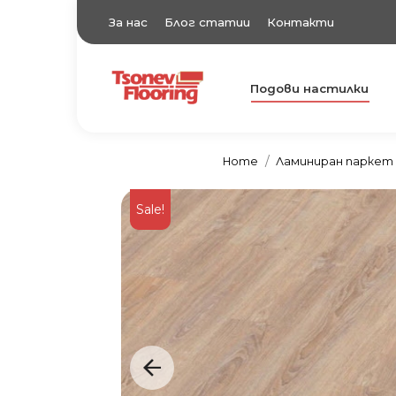
За нас
Блог статии
Контакти
Подови настилки
TsonevFlooring
Подови настилки
Home
Ламиниран паркет
Sale!