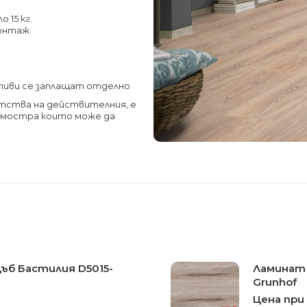
о 15 кг.
монтаж.
тиви се заплащат отделно
етства на действителния, е
а мостра които може да
Дъб Бастилия D5015-
Ламинат 
Grunhof
Цена при