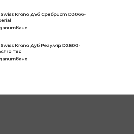
Swiss Krono Дъб Сребрист D3066-
erial
 запитване
Swiss Krono Дуб Регуляр D2800-
nchro Tec
 запитване