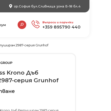
гр.София бул.Сливница зона Б-18 бл.4
Search:
Въпроси и поръчки
рум
+359 895790 440
туширан 2987-серия Grunhof
 GROUP
s Krono Дъб
987-серия Grunhof
тване
 Krono Дъб Ретуширан 2987-серия