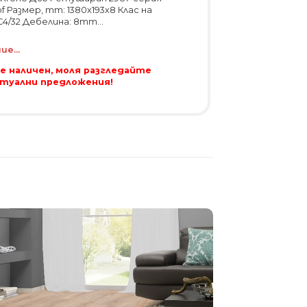
f Размер, mm: 1380x193x8 Клас на
4/32 Дебелина: 8mm...
е...
 е наличен, моля разгледайте
ктуални предложения!