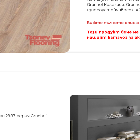
Grunhof Колекция: Grunho
износоустойчивост : AC
Вижте пълното описани
Този продукт вече не
нашият каталог за а
н 2987-серия Grunhof