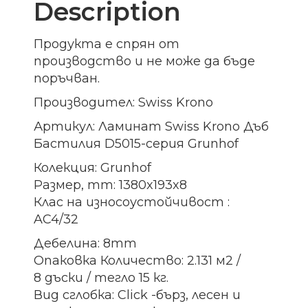
Description
Продукта е спрян от
производство и не може да бъде
поръчван.
Производител: Swiss Krono
Артикул: Ламинат Swiss Krono Дъб
Бастилия D5015-серия Grunhof
Колекция: Grunhof
Размер, mm: 1380x193x8
Клас на износоустойчивост :
AC4/32
Дебелина: 8mm
Опаковка Количество: 2.131 м2 /
8 дъски / тегло 15 кг.
Вид сглобка: Click -бърз, лесен и