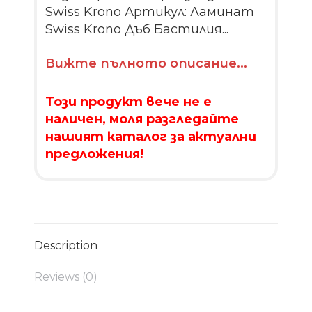
Swiss Krono Артикул: Ламинат
Swiss Krono Дъб Бастилия...
Вижте пълното описание...
Този продукт вече не е
наличен, моля разгледайте
нашият каталог за актуални
предложения!
Description
Reviews (0)