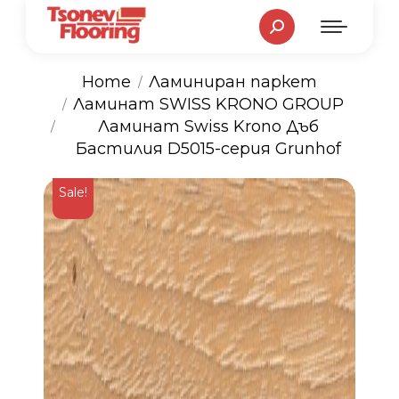
Search:
Home
Ламиниран паркет
Ламинат SWISS KRONO GROUP
You are here:
Ламинат Swiss Krono Дъб
Бастилия D5015-серия Grunhof
Sale!