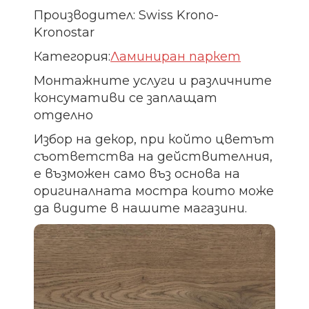
Производител: Swiss Krono-
Kronostar
Категория:
Ламиниран паркет
Монтажните услуги и различните
консумативи се заплащат
отделно
Избор на декор, при който цветът
съответства на действителния,
е възможен само въз основа на
оригиналната мостра които може
да видите в нашите магазини.