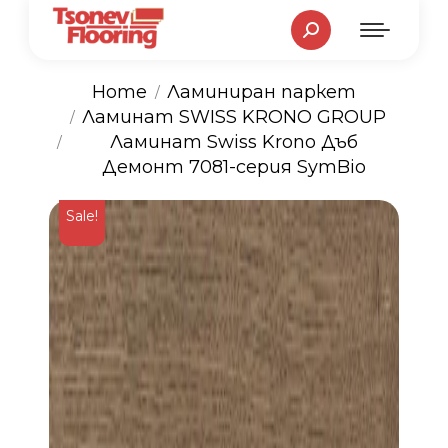
Search:
Home
Ламиниран паркет
Ламинат SWISS KRONO GROUP
You are here:
Ламинат Swiss Krono Дъб
Демонт 7081-серия SymBio
Sale!