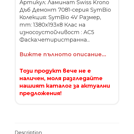
Артикул: Ламинат Swiss Krono
Дъб Демонт 7081-серия SymBio
Колекция: SymBio 4V Размер,
mm: 1380x193x8 Клас на
износоустойчивост : AC5
Фаска:четиристранна...
Вижте пълното описание...
Този продукт вече не е
наличен, моля разгледайте
нашият каталог за актуални
предложения!
Description