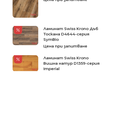
Ламинат Swiss Krono Дъб
Тоскана D4644-серия
SymBio
Цена при запитване
Ламинат Swiss Krono
Вишна натур D1359-серия
Imperial
Цена при запитване
Ламинат Swiss Krono Дъб
Сребрист D3066-серия
Imperial
Цена при запитване