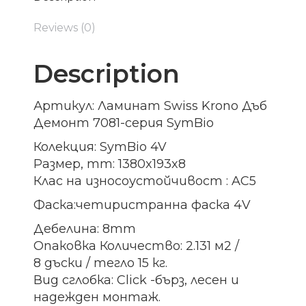
Reviews (0)
Description
Артикул: Ламинат Swiss Krono Дъб
Демонт 7081-серия SymBio
Колекция: SymBio 4V
Размер, mm: 1380x193x8
Клас на износоустойчивост : AC5
Фаска:четиристранна фаска 4V
Дебелина: 8mm
Опаковка Количество: 2.131 м2 /
8 дъски / тегло 15 кг.
Вид сглобка: Click -бърз, лесен и
надежден монтаж.