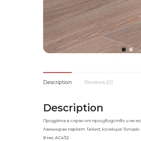
Description
Reviews (0)
Description
Продукта е спрян от производство и не мо
Ламиниран паркет
Tarkett
,
колекция
Tornado
8 мм, AC4/32