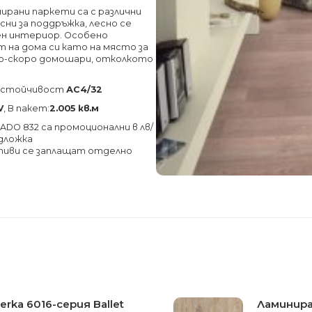
ирани паркети са с различни
есни за поддръжка, лесно се
тен интериор. Особено
 на дома си като на място за
 по-скоро домошари, отколкото
соустойчивост
АС4/32
V
, В пакет:
2.005 кв.м
ADO 832 са промоционални в лв/
одложка
тиви се заплащат отделно
rka 6016-серия Ballet
Ламинира