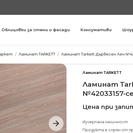
Облицовки за стени и фасади
Консумативи
Шоу
You are here:
паркет
Ламинат TARKETT
Ламинат Tarkett Дървесен Лен №42
Ламинат TARKETT
Ламинат Tar
№42033157-с
Цена при запи
Изчерпана наличност
Продукта е спрян от п