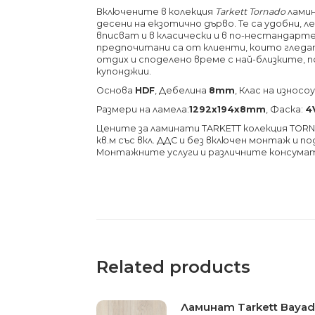
Включените в колекция
Tarkett
Tornado
ламин
десени на екзотично дърво. Те са удобни, л
вписват и в класически и в по-нестандар
предпочитани са от клиенти, които гледат
отдих и споделено време с най-близките,
купонджии.
Основа
HDF
, Дебелина
8mm
, Клас на изно
Размери на ламела:
1292х194х8
mm
, Фаска:
4
Цените за ламинати TARKETT колекция TORN
кв.м със вкл. ДДС и без включен монтаж и п
Монтажните услуги и различните консума
Related products
Ламинат Tarkett Bayade