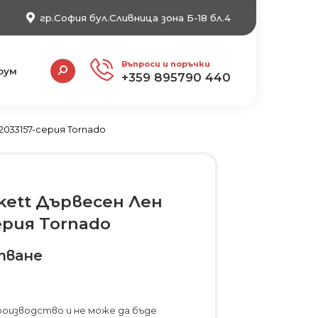
гр.София бул.Сливница зона Б-18 бл.4
Search:
Въпроси и поръчки
рум
+359 895790 440
033157-серия Tornado
kett Дървесен Лен
ерия Tornado
тване
роизводство и не може да бъде