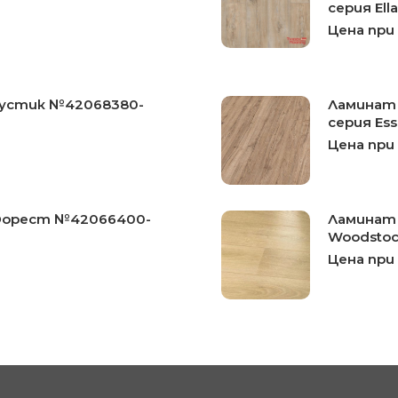
серия Ell
Цена при
 рустик №42068380-
Ламинат 
серия Esse
Цена при
 Форест №42066400-
Ламинат 
Woodsto
Цена при