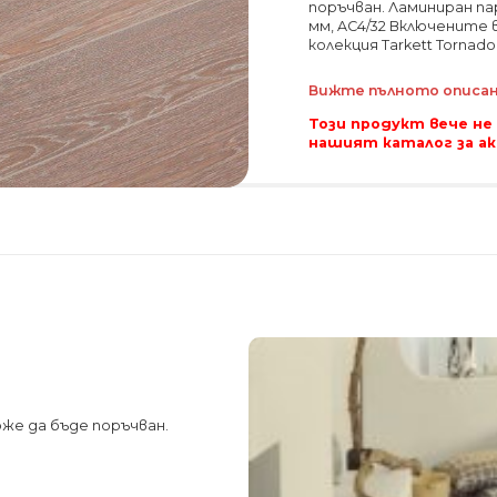
поръчван. Ламиниран пар
мм, AC4/32 Включените 
колекция Tarkett Tornad
Вижте пълното описани
Този продукт вече не
нашият каталог за а
же да бъде поръчван.