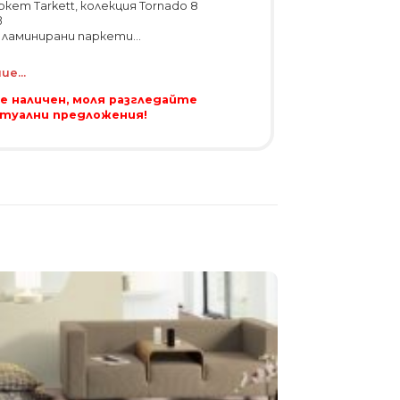
кет Tarkett, колекция Tornado 8
в
o ламинирани паркети...
е...
 е наличен, моля разгледайте
ктуални предложения!