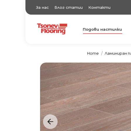
За нас
Блог статии
Контакти
Подови настилки
TsonevFlooring
Подови настилки
Home
Ламиниран 