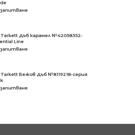
ade
 запитване
Tarkett Дъб карамел №42058352-
ntial Line
 запитване
Tarkett Бежов Дъб №8119218-серия
ck
 запитване