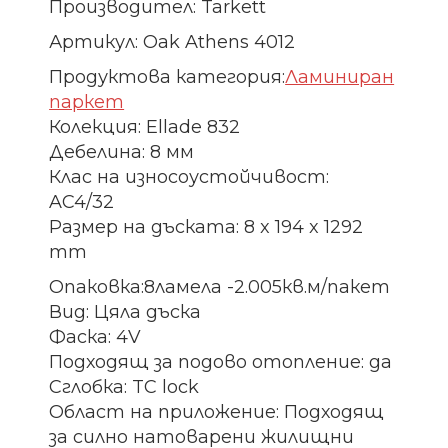
Производител: Tarkett
Артикул: Oak Athens 4012
Продуктова категория:
Ламиниран
паркет
Колекция: Ellade 832
Дебелина: 8 мм
Клас на износоустойчивост:
AC4/32
Размер на дъската: 8 x 194 x 1292
mm
Опаковка:8ламела -2.005кв.м/пакет
Вид: Цяла дъска
Фаска: 4V
Подходящ за подово отопление: да
Сглобка: TC lock
Област на приложение: Подходящ
за силно натоварени жилищни