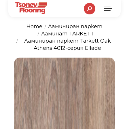
Search:
Home
Ламиниран паркет
Ламинат TARKETT
You are here:
Ламиниран паркет Tarkett Oak
Athens 4012-серия Ellade