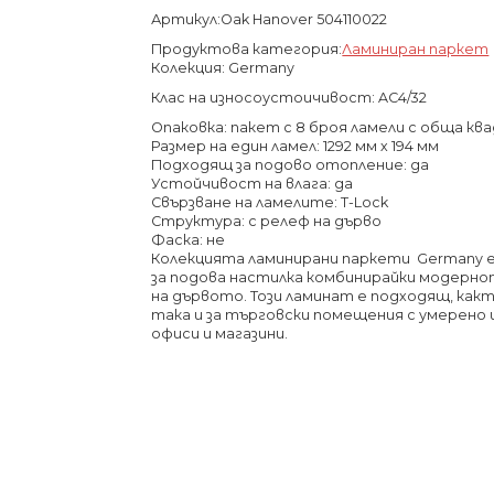
Артикул:Oak Hanover 504110022
Продуктова категория:
Ламиниран паркет
Колекция: Germany
Клас на износоустоичивост: AC4/32
Опаковка: пакет с 8 броя ламели с обща кв
Размер на един ламел: 1292 мм х 194 мм
Подходящ за подово отопление: да
Устойчивост на влага: да
Свързване на ламелите: T-Lock
Структура: с релеф на дърво
Фаска: не
Колекцията ламинирани паркети Germany е
за подова настилка комбинирайки модерн
на дървото. Този ламинат е подходящ, какт
така и за търговски помещения с умерено
офиси и магазини.