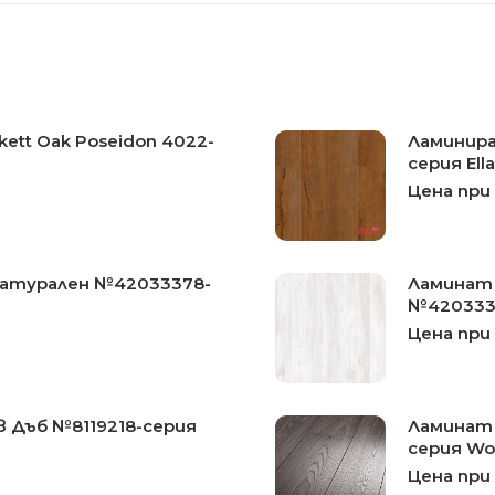
ett Oak Poseidon 4022-
Ламиниран
серия Ell
Цена при
 Натурален №42033378-
Ламинат 
№4203337
Цена при
в Дъб №8119218-серия
Ламинат 
серия Wo
Цена при