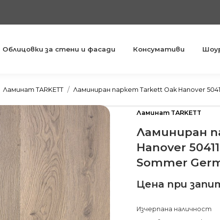
Облицовки за стени и фасади
Консумативи
Шоу
You are here:
Ламинат TARKETT
Ламиниран паркет Tarkett Oak Hanover 50
Ламинат TARKETT
Ламиниран па
Hanover 5041
Sommer Ger
Цена при запи
Изчерпана наличност