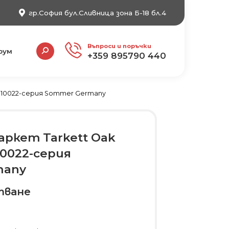
гр.София бул.Сливница зона Б-18 бл.4
Search:
Въпроси и поръчки
рум
+359 895790 440
4110022-серия Sommer Germany
ркет Tarkett Oak
10022-серия
many
тване