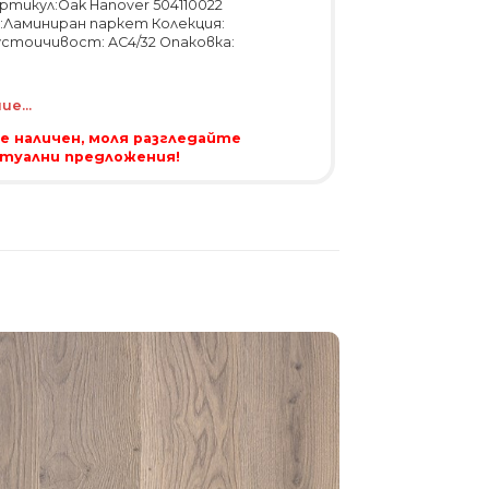
ртикул:Oak Hanover 504110022
Ламиниран паркет Колекция:
устоичивост: AC4/32 Опаковка:
е...
 е наличен, моля разгледайте
ктуални предложения!