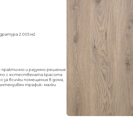
адратура 2.005 м2
 практично и разумно решение
ото с естествената красота
о за всички помещения в дома,
 интензивен трафик- малки