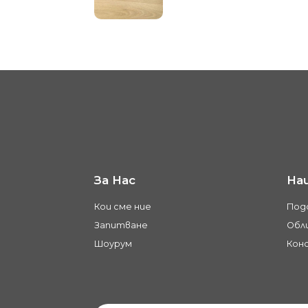
За Нас
На
Кои сме ние
Под
Запитване
Обли
Шоурум
Кон