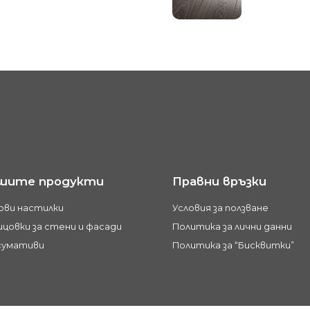
шите продукти
Правни връзки
ови настилки
Условия за ползване
цовки за стени и фасади
Политика за лични данни
сумативи
Политика за “Бисквитки”