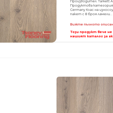
Производител: Tarkett А
Продуктова категория:
Germany Клас на износо
пакет с 8 броя ламели...
Вижте пълното описани
Този продукт вече не
нашият каталог за а