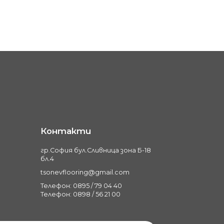
Контакти
гр.София бул.Сливница зона Б-18
бл.4
tsonevflooring@gmail.com
Телефон: 0895 / 79 04 40
Телефон: 0898 / 56 21 00