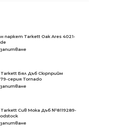
 паркет Tarkett Oak Ares 4021-
ade
 запитване
Tarkett Бял Дъб Сюрприйм
9-серия Tornado
 запитване
Tarkett Сив Мока Дъб №8119289-
odstock
 запитване