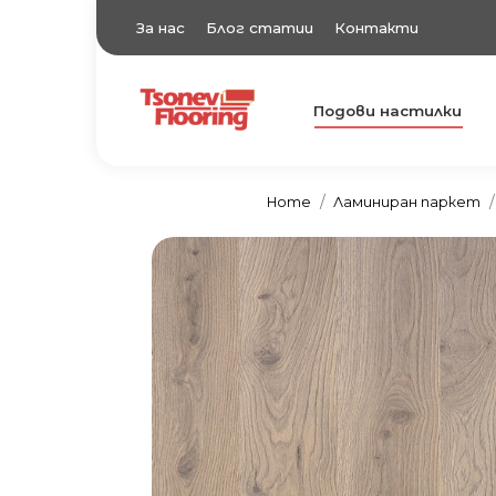
За нас
Блог статии
Контакти
Подови настилки
TsonevFlooring
Подови настилки
Home
Ламиниран паркет