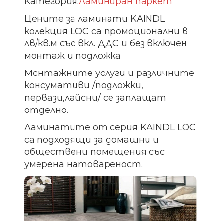
Категория:
Ламиниран паркет
Цените за ламинати KAINDL
колекция LOC са промоционални в
лв/кв.м със вкл. ДДС и без включен
монтаж и подложка
Монтажните услуги и различните
консумативи /подложки,
первази,лайсни/ се заплащат
отделно.
Ламинатите от серия KAINDL LOC
са подходящи за домашни и
обществени помещения със
умерена натовареност.