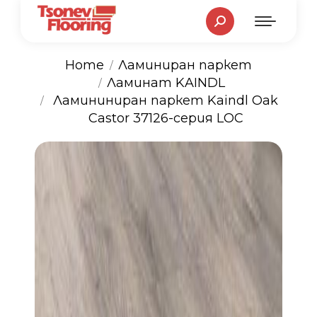
Search:
Home
Ламиниран паркет
Ламинат KAINDL
You are here:
Ламининиран паркет Kaindl Oak
Castor 37126-серия LOC