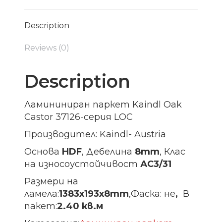
Description
Reviews (0)
Description
Ламининиран паркет Kaindl Oak
Castor 37126-серия LOC
Производител: Kaindl- Austria
Основа
HDF
, Дебелина
8mm
, Клас
на износоустойчивост
АС3/31
Размери на
ламела:
1383х193х8
mm
,Фаска: не
,
В
пакет:
2.40 кв.м