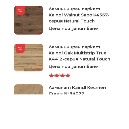
Ламининиран паркет
Kaindl Walnut Sabo K4367-
серия Natural Touch
Цена при запитване
Ламининиран паркет
Kaindl Oak Multistrip True
K4412-серия Natural Touch
Цена при запитване
Rated
Ламинат Kaindl Кестен
5.00
out
Сорос №34022
of 5
Цена при запитване
Ламиниран паркет Kaindl
Hickory Valley 34029-серия