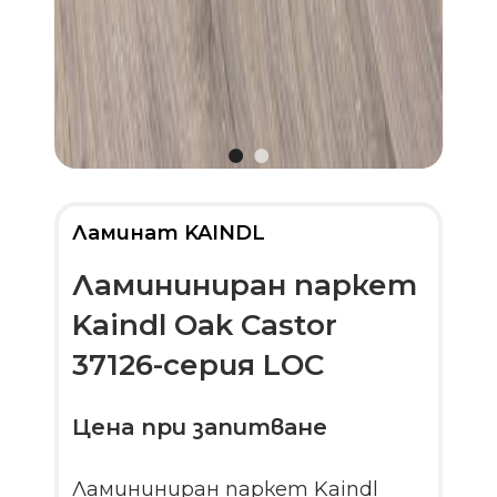
Ламинат KAINDL
Ламининиран паркет
Kaindl Oak Castor
37126-серия LOC
Цена при запитване
Ламининиран паркет Kaindl