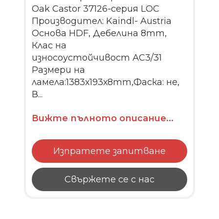
Oak Castor 37126-серия LOC
Производител: Kaindl- Austria
Основа HDF, Дебелина 8mm,
Клас на
износоустойчивост АС3/31
Размери на
ламела:1383х193х8mm,Фаска: не,
В...
Вижте пълното описание...
Изпратете запитване
Свържете се с нас