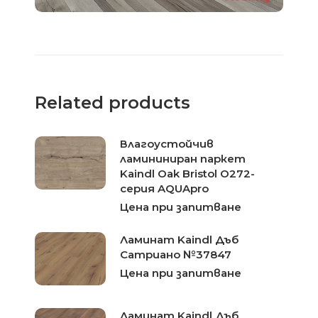
Related products
Влагоустойчив
ламининиран паркет
Kaindl Oak Bristol O272-
серия AQUApro
Цена при запитване
Ламинат Kaindl Дъб
Сатриано №37847
Цена при запитване
Ламинат Kaindl Дъб