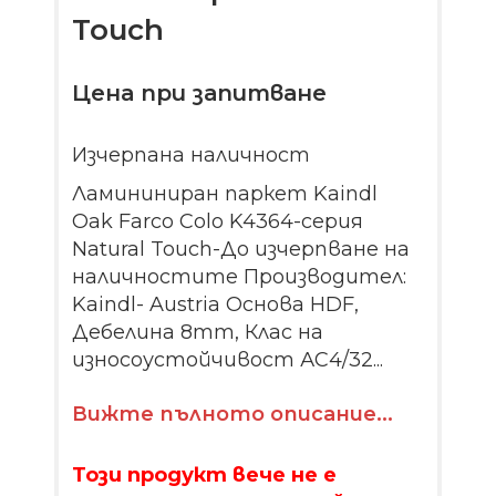
Touch
Цена при запитване
Изчерпана наличност
Ламининиран паркет Kaindl
Oak Farco Colo K4364-серия
Natural Touch-До изчерпване на
наличностите Производител:
Kaindl- Austria Основа HDF,
Дебелина 8mm, Клас на
износоустойчивост АС4/32...
Вижте пълното описание...
Този продукт вече не е