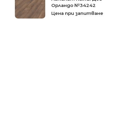
Орландо №34242
Цена при запитване
Ламинат Kaindl Дъб
Петрона №37195
Цена при запитване
Ламиниран паркет Kaindl
Бор Амелия 34236-серия
Classic Touch
Цена при запитване
Ламинат Kaindl Дъб
салинас №37580
Цена при запитване