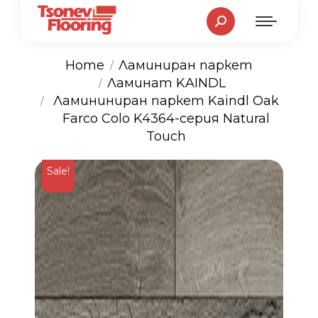
Search:
Home
Ламиниран паркет
Ламинат KAINDL
You are here:
Ламининиран паркет Kaindl Oak
Farco Colo K4364-серия Natural
Touch
Sale!