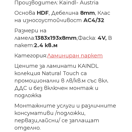
Производител: Kaindl- Austria
Основа
HDF
, Дебелина
8mm
, Клас
на износоустойчивост
АС4/32
Размери на
ламела:
1383х193х8
mm
,Фаска:
4V,
В
пакет:
2.4 кв.м
Категория:
Ламиниран паркет
Цените за ламинати KAINDL
колекция Natural Touch са
промоционални в лв/кв.м със вкл.
ДДС и без включен монтаж и
подложка
Монтажните услуги и различните
консумативи /подложки,
первази,лайсни/ се заплащат
отделно.