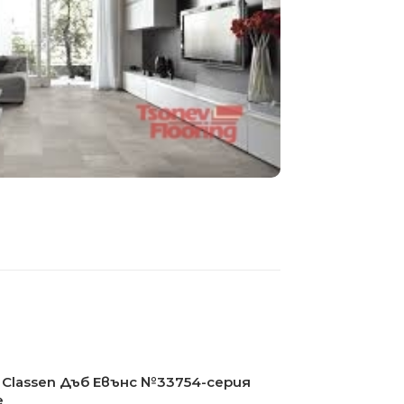
Classen Дъб Евънс №33754-серия
e