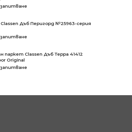
 запитване
Classen Дъб Перигорд №25963-серия
 запитване
н паркет Classen Дъб Терра 41412
or Original
 запитване