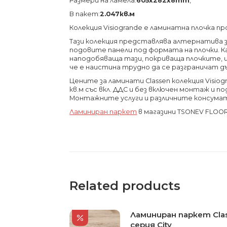
Размери на ламела:
605х282х8
mm
,
В пакет:
2.047кв.м
Колекция Visiogrande е ламинатна плочка пр
Тази колекция представлява алтернатива з
подовите панели под формата на плочки. 
наподобяваща тази, покриваща плочките, 
че е наистина трудно да се разграничат 
Цените за ламинати Classen колекция Visiog
кв.м със вкл. ДДС и без включен монтаж и п
Монтажните услуги и различните консума
Ламиниран паркет
в магазини TSONEV FLOO
Related products
Ламиниран паркет Cla
серия City