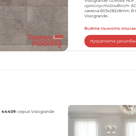
Visiogrande Основа: HDF
износоустойчивост: АС
ламела:605х282х8mm, В 
Visiogrande...
Вижте пълното описани
Изпратете запитва
e 44409
-серия Visiogrande