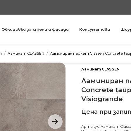
Облицовки за стени и фасади
Консумативи
Шоу
You are here:
т
Ламинат CLASSEN
Ламиниран паркет Classen Concrete tau
Ламинат CLASSEN
Ламиниран п
Concrete tau
Visiogrande
Цена при запи
Артикул: Ламинат Class