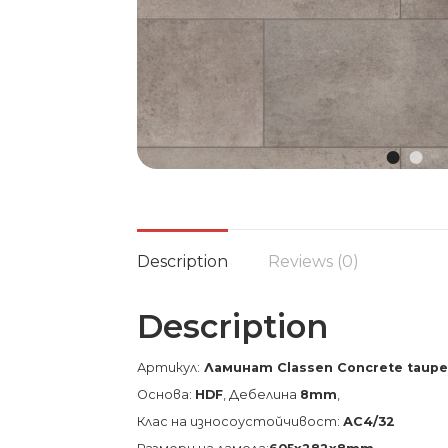
Description
Reviews (0)
Description
Артикул:
Ламинат Classen Concrete taup
Основа:
HDF
, Дебелина
8mm
,
Клас на износоустойчивост:
АС4/32