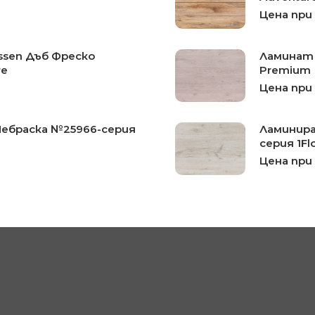
Цена при
ssen Дъб Фреско
Ламинат 
re
Premium
Цена при
Небраска №25966-серия
Ламинира
серия 1Flo
Цена при