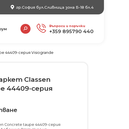
гр.София бул.Сливница зона Б-18 бл.4
Search:
Въпроси и поръчки
рум
+359 895790 440
pe 44409-серия Visiogrande
аркет Classen
pe 44409-серия
тване
en Concrete taupe 44409-серия