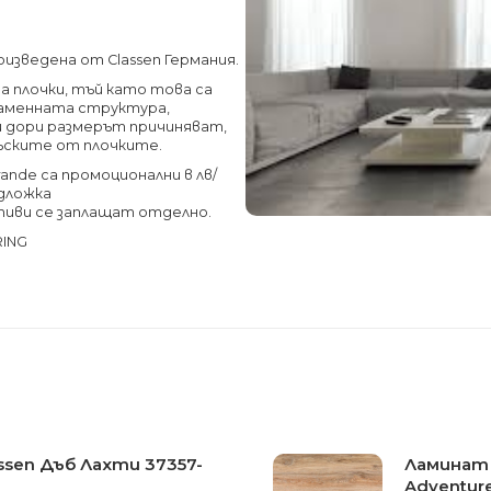
оизведена от Classen Германия.
а плочки, тъй като това са
Каменната структура,
и дори размерът причиняват,
дъските от плочките.
rande са промоционални в лв/
одложка
тиви се заплащат отделно.
RING
ssen Дъб Лахти 37357-
Ламинат 
Adventur