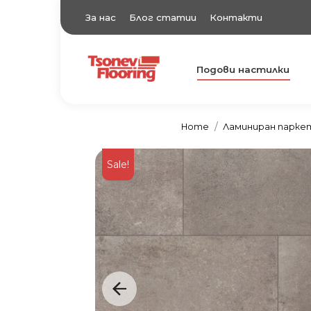
За нас
Блог статии
Контакти
Подови настилки
TsonevFlooring
Подови настилки
Home
Ламиниран парке
Sale!