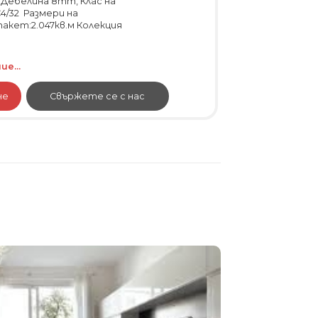
, Дебелина 8mm, Клас на
4/32 Размери на
пакет:2.047кв.м Колекция
е...
не
Свържете се с нас