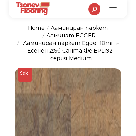
Search:
Home
Ламиниран паркет
Ламинат EGGER
You are here:
Ламиниран паркет Egger 10mm-
Есенен Дъб Санта Фе EPL192-
серия Medium
Sale!