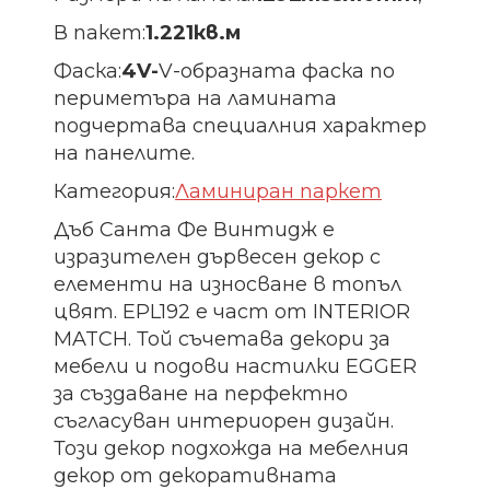
В пакет:
1.221кв.м
Фаска:
4V-
V-образната фаска по
периметъра на ламината
подчертава специалния характер
на панелите.
Категория:
Ламиниран паркет
Дъб Санта Фе Винтидж е
изразителен дървесен декор с
елементи на износване в топъл
цвят. EPL192 е част от INTERIOR
MATCH. Той съчетава декори за
мебели и подови настилки EGGER
за създаване на перфектно
съгласуван интериорен дизайн.
Този декор подхожда на мебелния
декор от декоративната