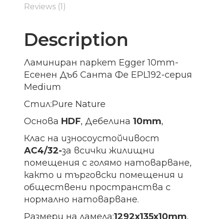
Reviews (1)
Description
Ламиниран паркет Egger 10mm-
Есенен Дъб Санта Фе EPL192-серия
Medium
Стил:Pure Nature
Основа
HDF
, Дебелина
10mm
,
Клас на износоустойчивост
АС4/32-
за всички жилищни
помещения с голямо натоварване,
както и търговски помещения и
обществени пространства с
нормално натоварване.
Размери на ламела:
1292х135х10
mm
,