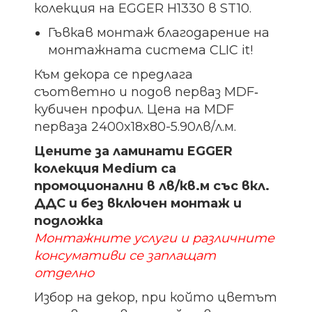
колекция на EGGER H1330 в ST10.
Гъвкав монтаж благодарение на
монтажната система CLIC it!
Към декора се предлага
съответно и подов перваз MDF‐
кубичен профил. Цена на MDF
перваза 2400x18x80-5.90лв/л.м.
Цените за ламинати EGGER
колекция Medium са
промоционални в лв/кв.м със вкл.
ДДС и без включен монтаж и
подложка
Монтажните услуги и различните
консумативи се заплащат
отделно
Избор на декор, при който цветът