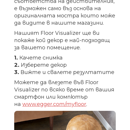
съответства на действителния,
е възможен само въз основа на
оригиналната мостра които може
да видите в нашите магазини.
Нашият Floor Visualizer ще ви
покаже кой декор е най-подходящ
за вашето помещение.
1.
Качете снимка
2.
Изберете декор
3.
Вижте и свалете резултатите
Можете да влезете във Floor
Visualizer по всяко време от вашия
смартфон или компютър
на
www.egger.com/myfloor
.