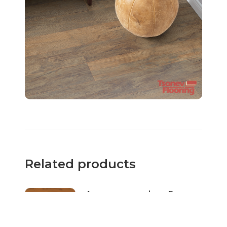
Related products
Ламиниран паркет Egger
8mm-Oрех Ленгли червен
EPL066-серия Classic