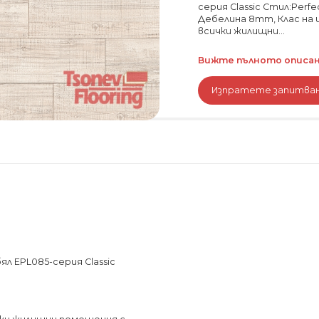
серия Classic Стил:Perfe
Дебелина 8mm, Клас на 
всички жилищни...
Вижте пълното описани
Изпратете запитва
л EPL085-серия Classic