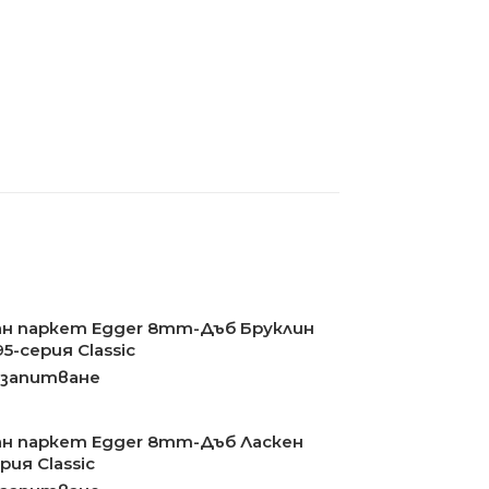
н паркет Egger 8mm-Дъб Бруклин
5-серия Classic
 запитване
н паркет Egger 8mm-Дъб Ласкен
рия Classic