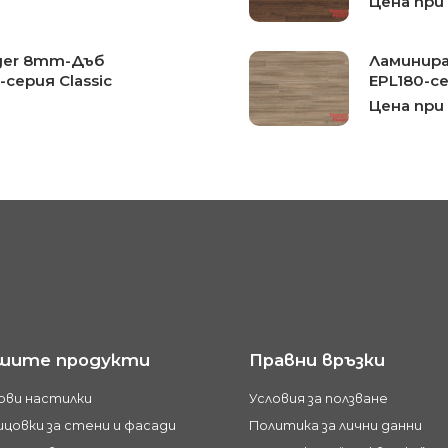
Цена при
ger 8mm-Дъб
Ламинира
серия Classic
EPL180-се
Цена при
шите продукти
Правни връзки
ови настилки
Условия за ползване
цовки за стени и фасади
Политика за лични данни