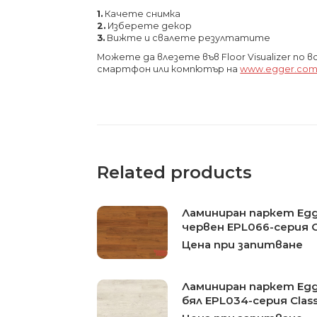
1.
Качете снимка
2.
Изберете декор
3.
Вижте и свалете резултатите
Можете да влезете във Floor Visualizer по 
смартфон или компютър на
www.egger.com
Related products
Ламиниран паркет Eg
червен EPL066-серия C
Цена при запитване
Ламиниран паркет Eg
бял EPL034-серия Class