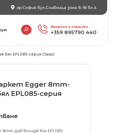
гр.София бул.Сливница зона Б-18 бл.4
Search:
Въпроси и поръчки
рум
+359 895790 440
 бял EPL085-серия Classic
аркет Egger 8mm-
ял EPL085-серия
тване
r 8mm-Дъб Вилидж бял EPL085-