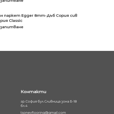
 запитване
н паркет Egger 8mm-Дъб Сория сив
рия Classic
 запитване
Контакти
гр.София бул.Сливница зона Б-18
бл.4
tsonevflooring@gmail.com