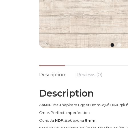
Description
Reviews (0)
Description
Ламиниран паркет Egger 8mm-Дъб Вилидж бя
Стил:Perfect Imperfection
Основа
HDF
, Дебелина
8mm
,