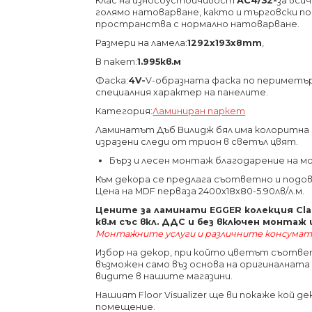
Клас на износоустойчивост
АС4/32-
за вси
голямо натоварване, както и търговски 
пространства с нормално натоварване.
Размери на ламела:
1292х193х8
mm
,
В пакет:
1.995кв.м
Фаска:
4V-
V-образната фаска по периметъ
специалния характер на панелите.
Категория:
Ламиниран паркет
Ламинатът Дъб Вилидж бял има колоритна д
изразени следи от трион в светъл цвят.
Бърз и лесен монтаж благодарение на м
Към декора се предлага съответно и подов
Цена на MDF перваза 2400x18x80-5.90лв/л.м.
Цените за ламинати EGGER колекция Clas
кв.м със вкл. ДДС и без включен монтаж
Монтажните услуги и различните консумат
Избор на декор, при който цветът съотв
възможен само въз основа на оригиналнат
видите в нашите магазини.
Нашият Floor Visualizer ще ви покаже кой 
помещение.