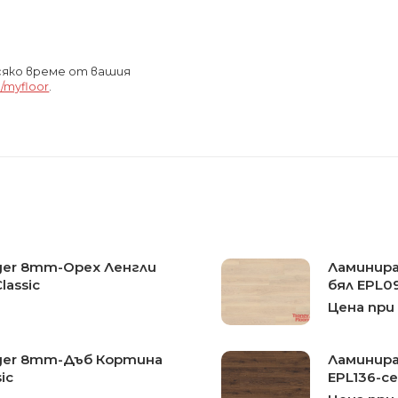
всяко време от вашия
/myfloor
.
ger 8mm-Oрех Ленгли
Ламинира
lassic
бял EPL09
Цена при
ger 8mm-Дъб Кортина
Ламинира
ic
EPL136-се