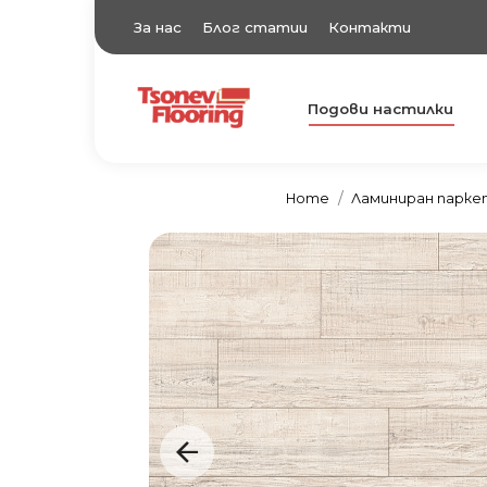
За нас
Блог статии
Контакти
Подови настилки
TsonevFlooring
Подови настилки
Home
Ламиниран парке