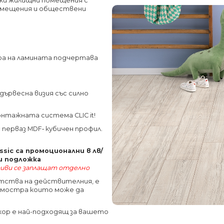
чки жилищни помещения с
помещения и обществени
ра на ламината подчертава
ървесна визия със силно
онтажната система CLIC it!
 перваз MDF‐ кубичен профил.
sic са промоционални в лв/
 и подложка
иви се заплащат отделно
етства на действителния, е
а мостра които може да
декор е най-подходящ за вашето