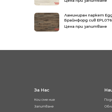
Цена при запитване
Ламиниран паркет Eg
Брайнфорд сив EPL076-
Цена при запитване
За Нас
На
Кои сме ние
Под
Запитване
Обли