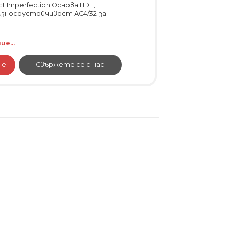
ct Imperfection Основа HDF,
износоустойчивост АС4/32-за
е...
не
Свържете се с нас