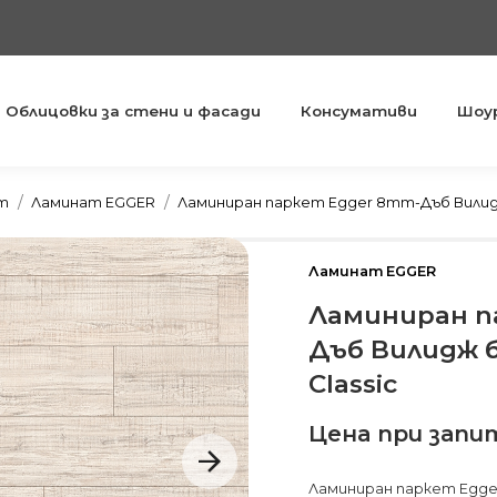
Облицовки за стени и фасади
Консумативи
Шоу
You are here:
т
Ламинат EGGER
Ламиниран паркет Egger 8mm-Дъб Вилидж
Ламинат EGGER
Ламиниран п
Дъб Вилидж б
Classic
Цена при запи
Ламиниран паркет Egge