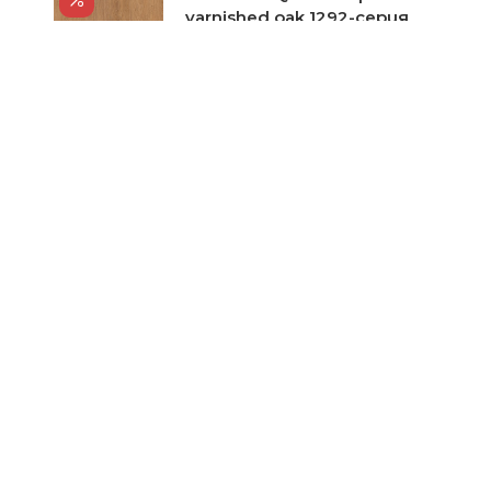
varnished oak 1292-серия
Classic
Цена при запитване
Ламинат Quick-Step
Enhanced Merbau 1039-
серия Classic
Цена при запитване
Ламиниран паркет Quick
Step Slate dark EXQ1552-
серия Exquisa
Цена при запитване
Ламиниран паркет Quick
Step Marble carrara UF1400-
серия Arte
Цена при запитване