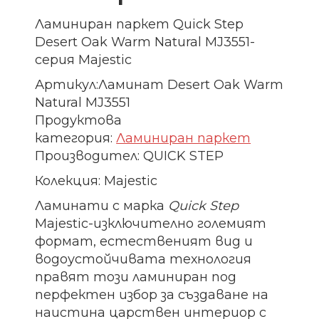
Ламиниран паркет Quick Step
Desert Oak Warm Natural MJ3551-
серия Majestic
Артикул:Ламинат Desert Oak Warm
Natural MJ3551
Продуктова
категория:
Ламиниран паркет
Производител: QUICK STEP
Колекция: Majestic
Ламинати с марка
Quick Step
Majestic-изключително големият
формат, естественият вид и
водоустойчивата технология
правят този ламиниран под
перфектен избор за създаване на
наистина царствен интериор с