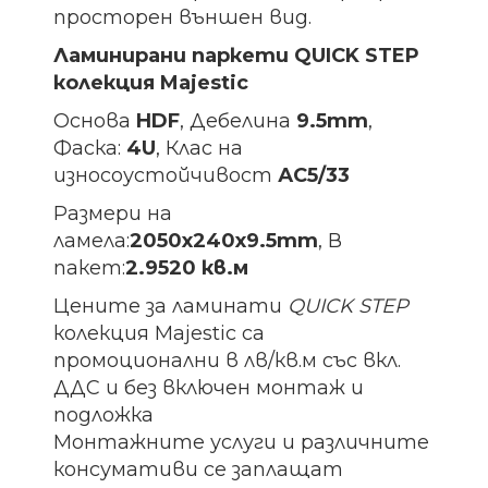
просторен външен вид.
Ламинирани паркети QUICK STEP
колекция Majestic
Основа
HDF
, Дебелина
9.5mm
,
Фаска:
4U
, Клас на
износоустойчивост
АС5/33
Размери на
ламела:
2050х240х9.5
mm
, В
пакет:
2.9520 кв.м
Цените за ламинати
QUICK STEP
колекция Majestic
са
промоционални в лв/кв.м със вкл.
ДДС и без включен монтаж и
подложка
Монтажните услуги и различните
консумативи се заплащат