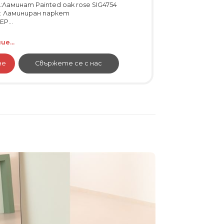
:Ламинат Painted oak rose SIG4754
: Ламиниран паркет
P...
е...
не
Свържете се с нас