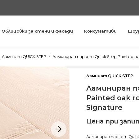
Облицовки за стени и фасади
Консумативи
Шоу
You are here:
Ламинат QUICK STEP
Ламиниран паркет Quick Step Painted oak
Ламинат QUICK STEP
Ламиниран п
Painted oak r
Signature
Цена при запи
Ламиниран паркет Quick 