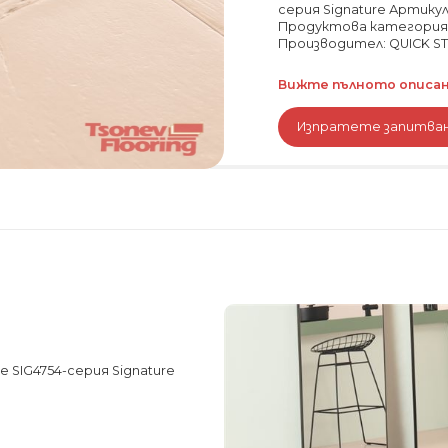
серия Signature Артикул
Продуктова категория
Производител: QUICK STE
Вижте пълното описани
Изпратете запитва
e SIG4754-серия Signature