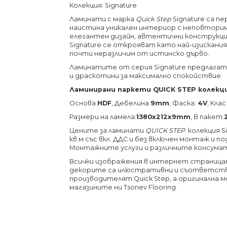
Колекция: Signature
Ламинати с марка
Quick Step
Signature са п
наистина уникален интериор с неповторим
елегантен дизайн, автентични конструкц
Signature се открояват като най-изискания 
почти неразличим от истинско дърво.
Ламинатите от серия Signature предлагат
и драскотини за максимално спокойствие.
Ламинирани паркети QUICK STEP колекци
Основа
HDF
, Дебелина
9mm
, Фаска:
4V
, Кл
Размери на ламела:
1380х212х9
mm
, В пакет:
Цените за ламинати
QUICK STEP
колекция Si
кв.м със вкл. ДДС и без включен монтаж и п
Монтажните услуги и различните консума
Всички изображения в интернет страницата
декорите са илюстративни и съответств
производителят Quick Step, а оригинална 
магазините ни Tsonev Flooring.