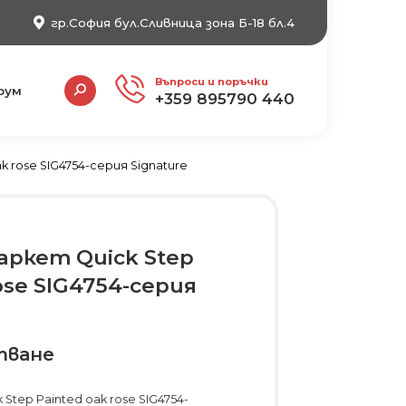
гр.София бул.Сливница зона Б-18 бл.4
Search:
Въпроси и поръчки
рум
+359 895790 440
 rose SIG4754-серия Signature
аркет Quick Step
ose SIG4754-серия
тване
Step Painted oak rose SIG4754-