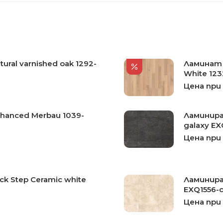
ural varnished oak 1292-
Ламинат 
White 123
Цена при
hanced Merbau 1039-
Ламиниран
galaxy EX
Цена при
k Step Ceramic white
Ламиниран
EXQ1556-с
Цена при