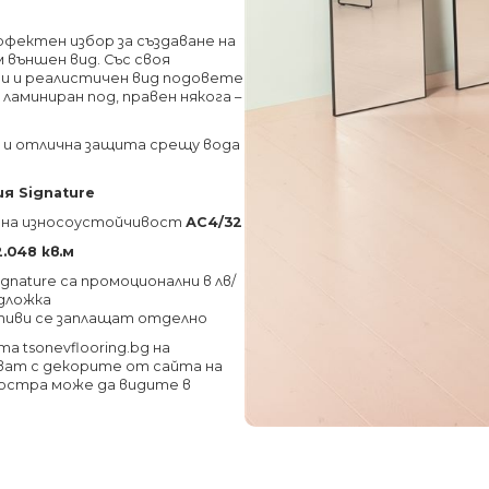
ерфектен избор за създаване на
 външен вид. Със своя
ии и реалистичен вид подовете
ламиниран под, правен някога –
 и отлична защита срещу вода
я Signature
ас на износоустойчивост
АС4/32
2.048 кв.м
gnature
са промоционални в лв/
одложка
тиви се заплащат отделно
 tsonevflooring.bg на
ат с декорите от сайта на
мостра може да видите в