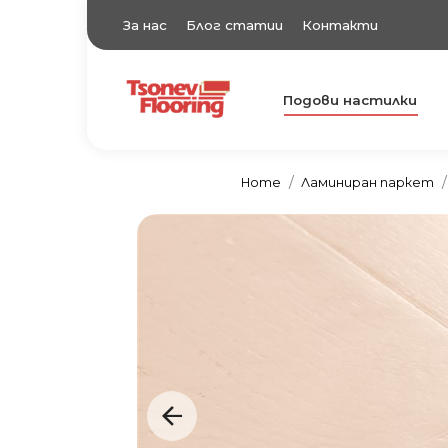
За нас
Блог статии
Контакти
Подови настилки
TsonevFlooring
Подови настилки
Home
Ламиниран паркет