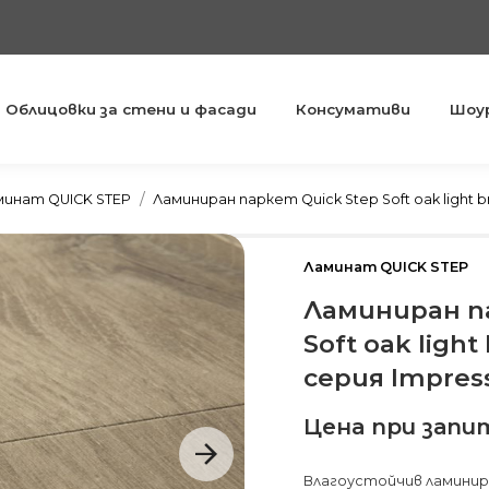
Облицовки за стени и фасади
Консумативи
Шоу
You are here:
минат QUICK STEP
Ламиниран паркет Quick Step Soft oak light b
Ламинат QUICK STEP
Ламиниран п
Soft oak ligh
серия Impress
Цена при запи
Влагоустойчив ламиниран