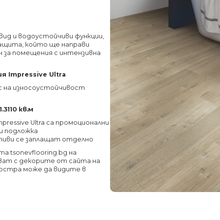
ид и водоустойчиви функции,
 защита, който ще направи
н за помещения с интензивна
 Impressive Ultra
ас на износоустойчивост
1.3110 кв.м
pressive Ultra
са промоционални
 и подложка
тиви се заплащат отделно
 tsonevflooring.bg на
ат с декорите от сайта на
мостра може да видите в