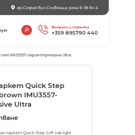
гр.София бул.Сливница зона Б-18 бл.4
Search:
Въпроси и поръчки
рум
+359 895790 440
rown IMU3557-серия Impressive Ultra
аркет Quick Step
t brown IMU3557-
ive Ultra
тване
 паркет Quick-Step Soft oak light