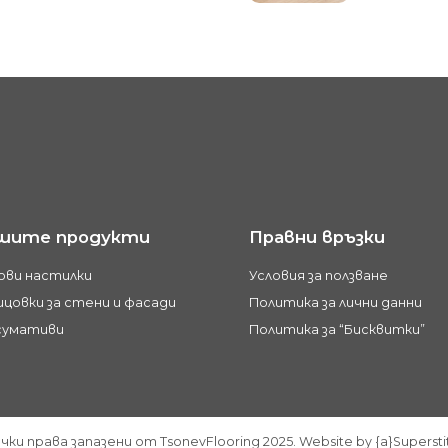
шите продукти
Правни връзки
ови настилки
Условия за ползване
цовки за стени и фасади
Политика за лични данни
сумативи
Политика за “Бисквитки”
чки права запазени от TsonevFlooring 2025. Website by {a}Supersti