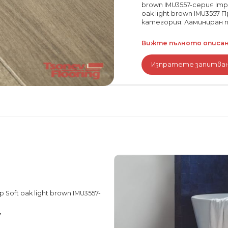
brown IMU3557-серия Imp
oak light brown IMU3557
категория: Ламиниран п
Вижте пълното описани
Изпратете запитва
oft oak light brown IMU3557-
7