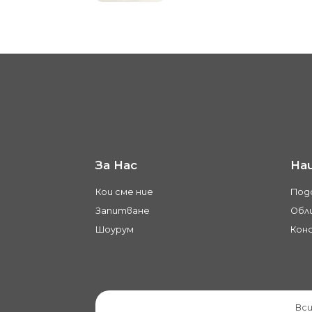
За Нас
На
Кои сме ние
Под
Запитване
Обли
Шоурум
Кон
Вси