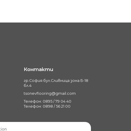
Контакти
гр.София бул.Сливница зона Б-18
бл.4
tsonevflooring@gmail.com
Телефон: 0895 / 79 04 40
Телефон: 0898 / 56 21 00
tion