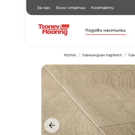
За нас
Блог статии
Контакти
Подови настилки
TsonevFlooring
Подови настилки
Home
Ламиниран паркет
Ла