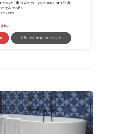
ressive Ultra Артикул:Ламинат Soft
 Продуктова
аркет...
е...
не
Свържете се с нас