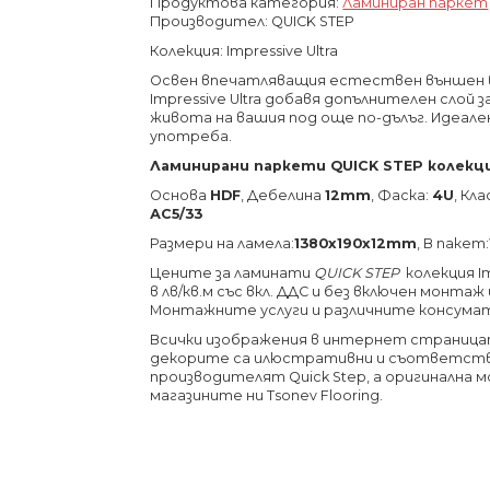
Продуктова категория:
Ламиниран паркет
Производител: QUICK STEP
Колекция: Impressive Ultra
Освен впечатляващия естествен външен в
Impressive Ultra добавя допълнителен слой
живота на вашия под още по-дълъг. Идеале
употреба.
Ламинирани паркети QUICK STEP колекция
Основа
HDF
, Дебелина
12mm
, Фаска:
4U
, Кл
АС5/33
Размери на ламела:
1380х190х12
mm
, В пакет:
Цените за ламинати
QUICK STEP
колекция Im
в лв/кв.м със вкл. ДДС и без включен монтаж
Монтажните услуги и различните консума
Всички изображения в интернет страницата
декорите са илюстративни и съответств
производителят Quick Step, а оригинална 
магазините ни Tsonev Flooring.