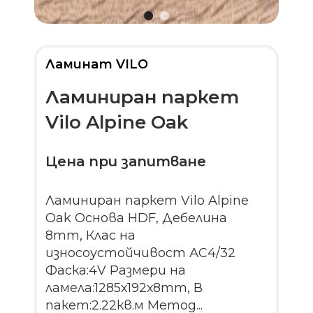
Ламинат VILO
Ламиниран паркет
Vilo Alpine Oak
Цена при запитване
Ламиниран паркет Vilo Alpine
Oak Основа HDF, Дебелина
8mm, Клас на
износоустойчивост АС4/32
Фаска:4V Размери на
ламела:1285х192х8mm, В
пакет:2.22кв.м Метод...