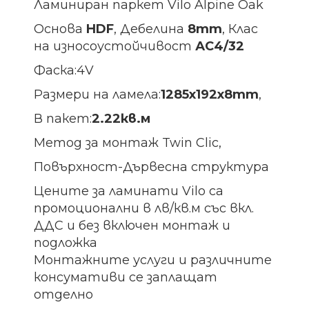
Ламиниран паркет Vilo Alpine Oak
Основа
HDF
, Дебелина
8mm
, Клас
на износоустойчивост
АС4/32
Фаска:4V
Размери на ламела:
1285х192х8
mm
,
В пакет:
2.22кв.м
Метод за монтаж Twin Clic,
Повърхност-Дървесна структура
Цените за ламинати Vilo са
промоционални в лв/кв.м със вкл.
ДДС и без включен монтаж и
подложка
Монтажните услуги и различните
консумативи се заплащат
отделно