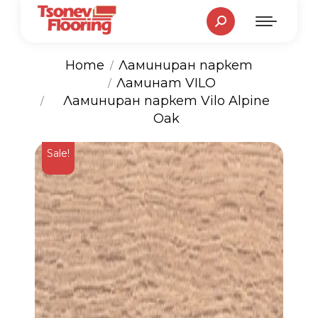
Search:
Home
Ламиниран паркет
Ламинат VILO
You are here:
Ламиниран паркет Vilo Alpine
Oak
Sale!