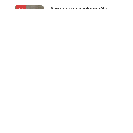
Ламиниран паркет Vilo
European Oak
Цена при запитване
Ламиниран паркет Vilo
Cremona Oak
Цена при запитване
За Нас