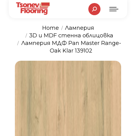
Search:
Home
Ламперия
3D и MDF стенна облицовка
You are here:
Ламперия МДФ Pan Master Range-
Oak Klar 139102