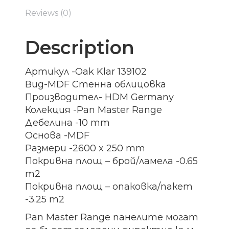
Reviews (0)
Description
Артикул -Oak Klar 139102
Вид-MDF Стенна облицовка
Производител- HDM Germany
Колекция -Pan Master Range
Дебелина -10 mm
Основа -MDF
Размери -2600 x 250 mm
Покривна площ – брой/ламела -0.65
m2
Покривна площ – опаковка/пакет
-3.25 m2
Pan Master Range панелите могат