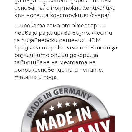
да бъдат залепени директно към
основата/ с монтажно лепило/ или
към носеща конструкция /скара/.
Широката гама от аксесоари и
первази разширява възможности
за дизайнерски решения. HDM
предлага широка гама от лайсни за
различните опции декори, за
завършване на местата на
съприкосновение на стените,
тавана и пода.