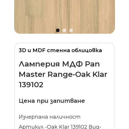
3D и MDF стенна облицовка
Ламперия МДФ Pan
Master Range-Oak Klar
139102
Цена при запитване
Изчерпана наличност
Артикул -Oak Klar 139102 Вид-