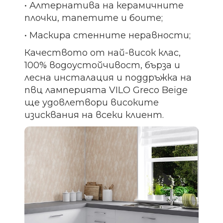
• Алтернатива на керамичните
плочки, тапетите и боите;
• Маскира стенните неравности;
Качеството от най-висок клас,
100% водоустойчивост, бърза и
лесна инсталация и поддръжка на
пвц ламперията VILO Greco Beige
ще удовлетвори високите
изисквания на всеки клиент.