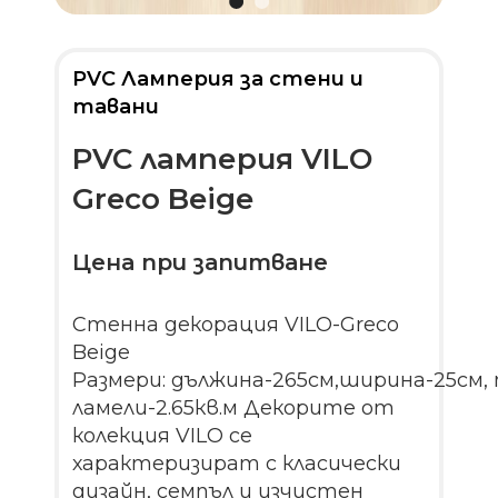
PVC Ламперия за стени и
тавани
PVC ламперия VILO
Greco Beige
Цена при запитване
Стенна декорация VILO-Greco
Beige
Размери: дължина-265см,ширина-25см,
ламели-2.65кв.м Декорите от
колекция VILO се
характеризират с класически
дизайн, семпъл и изчистен