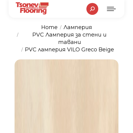
Search:
Home
Ламперия
PVC Ламперия за стени и
You are here:
тавани
PVC ламперия VILO Greco Beige