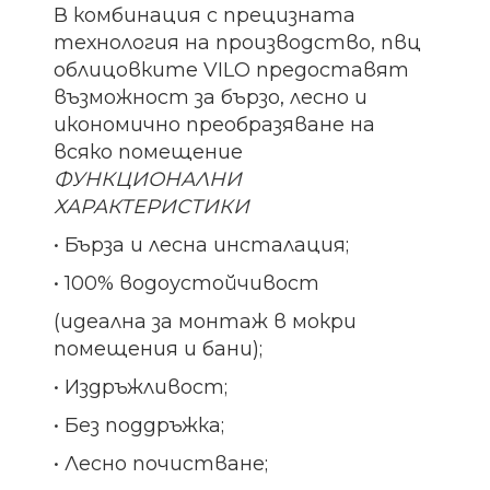
В комбинация с прецизната
технология на производство, пвц
облицовките VILO предоставят
възможност за бързо, лесно и
икономично преобразяване на
всяко помещение
ФУНКЦИОНАЛНИ
ХАРАКТЕРИСТИКИ
• Бърза и лесна инсталация;
• 100% водоустойчивост
(идеална за монтаж в мокри
помещения и бани);
• Издръжливост;
• Без поддръжка;
• Лесно почистване;