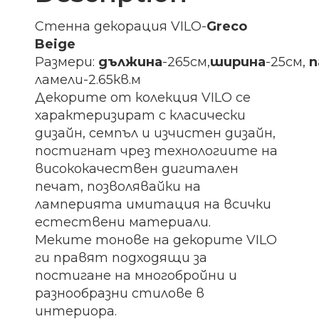
Стенна декорация VILO-
Greco
Beige
Размери:
дължина
-265см,
ширина
-25см,
п
ламели-2.65кв.м
Декорите от колекция VILO се
характеризират с класически
дизайн, семпъл и изчистен дизайн,
постигнат чрез технологиите на
висококачествен дигитален
печат, позволявайки на
ламперията имитация на всички
естествени материали.
Меките тонове на декорите VILO
ги правят подходящи за
постигане на многобройни и
разнообразни стилове в
интериора.