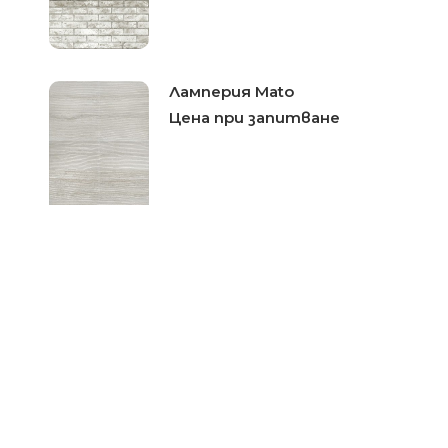
Ламперия Mato
Цена при запитване
Ламперия PVC Фореста
Цена при запитване