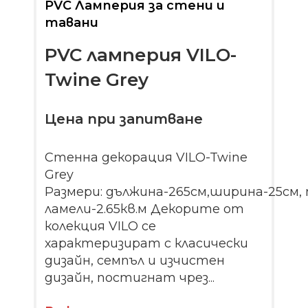
PVC Ламперия за стени и
тавани
PVC ламперия VILO-
Twine Grey
Цена при запитване
Стенна декорация VILO-Twine
Grey
Размери: дължина-265см,ширина-25см,
ламели-2.65кв.м Декорите от
колекция VILO се
характеризират с класически
дизайн, семпъл и изчистен
дизайн, постигнат чрез...