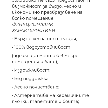
облицовките VILO предоставят
възможност за бързо, лесно и
икономично преобразяване на
всяко помещение
ФУНКЦИОНАЛНИ
ХАРАКТЕРИСТИКИ
• Бърза и лесна инсталация;
• 100% водоустойчивост
(идеална за монтаж в мокри
помещения и бани);
• Издръжливост;
• Без поддръжка;
• Лесно почистване;
• Алтернатива на керамичните
плочки, тапетите и боите;