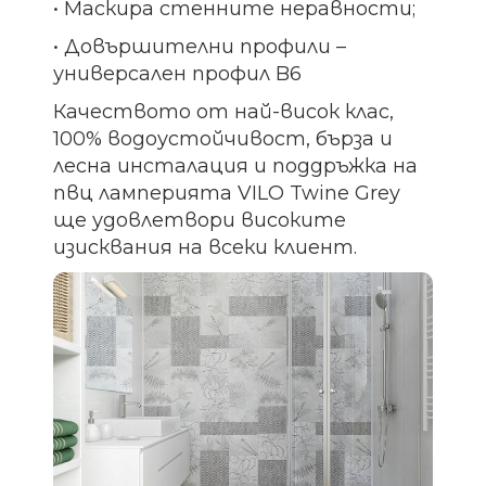
• Маскира стенните неравности;
• Довършителни профили –
универсален профил B6
Качеството от най-висок клас,
100% водоустойчивост, бърза и
лесна инсталация и поддръжка на
пвц ламперията VILO Twine Grey
ще удовлетвори високите
изисквания на всеки клиент.