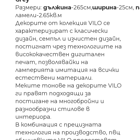
Размери:
дължина
-265см,
ширина
-25см,
п
ламели-2.65кв.м
Декорите от колекция VILO се
характеризират с класически
дизайн, семпъл и изчистен дизайн,
постигнат чрез технологиите на
висококачествен дигитален
печат, позволявайки на
ламперията имитация на всички
естествени материали.
Меките тонове на декорите VILO
ги правят подходящи за
постигане на многобройни и
разнообразни стилове в
интериора.
В комбинация с прецизната
технология на производство, пвц