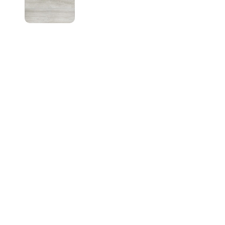
PVC ламперия VILO-Grey
Wood
Цена при запитване
Ламперия PVC Ди луче
Цена при запитване
Ламперия PVC Бял лак
троен борд
Цена при запитване
Ламперия PVC Торино
тъмен